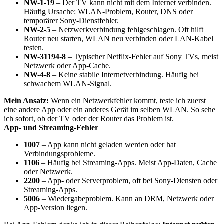
NW-1-19
– Der TV kann nicht mit dem Internet verbinden.
Häufig Ursache: WLAN-Problem, Router, DNS oder
temporärer Sony-Dienstfehler.
NW-2-5
– Netzwerkverbindung fehlgeschlagen. Oft hilft
Router neu starten, WLAN neu verbinden oder LAN-Kabel
testen.
NW-31194-8
– Typischer Netflix-Fehler auf Sony TVs, meist
Netzwerk oder App-Cache.
NW-4-8
– Keine stabile Internetverbindung. Häufig bei
schwachem WLAN-Signal.
Mein Ansatz:
Wenn ein Netzwerkfehler kommt, teste ich zuerst
eine andere App oder ein anderes Gerät im selben WLAN. So sehe
ich sofort, ob der TV oder der Router das Problem ist.
App- und Streaming-Fehler
1007
– App kann nicht geladen werden oder hat
Verbindungsprobleme.
1106
– Häufig bei Streaming-Apps. Meist App-Daten, Cache
oder Netzwerk.
2200
– App- oder Serverproblem, oft bei Sony-Diensten oder
Streaming-Apps.
5006
– Wiedergabeproblem. Kann an DRM, Netzwerk oder
App-Version liegen.