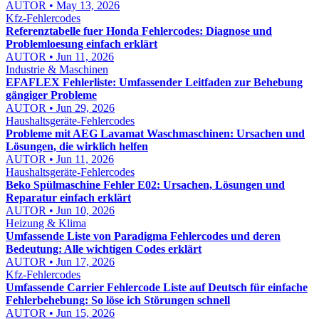
AUTOR • May 13, 2026
Kfz-Fehlercodes
Referenztabelle fuer Honda Fehlercodes: Diagnose und
Problemloesung einfach erklärt
AUTOR • Jun 11, 2026
Industrie & Maschinen
EFAFLEX Fehlerliste: Umfassender Leitfaden zur Behebung
gängiger Probleme
AUTOR • Jun 29, 2026
Haushaltsgeräte-Fehlercodes
Probleme mit AEG Lavamat Waschmaschinen: Ursachen und
Lösungen, die wirklich helfen
AUTOR • Jun 11, 2026
Haushaltsgeräte-Fehlercodes
Beko Spülmaschine Fehler E02: Ursachen, Lösungen und
Reparatur einfach erklärt
AUTOR • Jun 10, 2026
Heizung & Klima
Umfassende Liste von Paradigma Fehlercodes und deren
Bedeutung: Alle wichtigen Codes erklärt
AUTOR • Jun 17, 2026
Kfz-Fehlercodes
Umfassende Carrier Fehlercode Liste auf Deutsch für einfache
Fehlerbehebung: So löse ich Störungen schnell
AUTOR • Jun 15, 2026