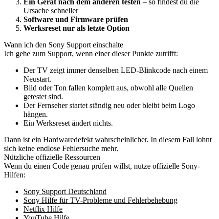
Ein Gerät nach dem anderen testen
– so findest du die
Ursache schneller
Software und Firmware prüfen
Werksreset nur als letzte Option
Wann ich den Sony Support einschalte
Ich gehe zum Support, wenn einer dieser Punkte zutrifft:
Der TV zeigt immer denselben LED-Blinkcode nach einem
Neustart.
Bild oder Ton fallen komplett aus, obwohl alle Quellen
getestet sind.
Der Fernseher startet ständig neu oder bleibt beim Logo
hängen.
Ein Werksreset ändert nichts.
Dann ist ein Hardwaredefekt wahrscheinlicher. In diesem Fall lohnt
sich keine endlose Fehlersuche mehr.
Nützliche offizielle Ressourcen
Wenn du einen Code genau prüfen willst, nutze offizielle Sony-
Hilfen:
Sony Support Deutschland
Sony Hilfe für TV-Probleme und Fehlerbehebung
Netflix Hilfe
YouTube Hilfe