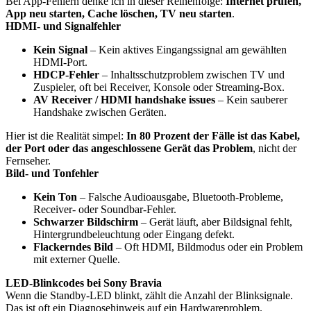
Bei App-Fehlern denke ich in dieser Reihenfolge:
Internet prüfen,
App neu starten, Cache löschen, TV neu starten
.
HDMI- und Signalfehler
Kein Signal
– Kein aktives Eingangssignal am gewählten
HDMI-Port.
HDCP-Fehler
– Inhaltsschutzproblem zwischen TV und
Zuspieler, oft bei Receiver, Konsole oder Streaming-Box.
AV Receiver / HDMI handshake issues
– Kein sauberer
Handshake zwischen Geräten.
Hier ist die Realität simpel:
In 80 Prozent der Fälle ist das Kabel,
der Port oder das angeschlossene Gerät das Problem
, nicht der
Fernseher.
Bild- und Tonfehler
Kein Ton
– Falsche Audioausgabe, Bluetooth-Probleme,
Receiver- oder Soundbar-Fehler.
Schwarzer Bildschirm
– Gerät läuft, aber Bildsignal fehlt,
Hintergrundbeleuchtung oder Eingang defekt.
Flackerndes Bild
– Oft HDMI, Bildmodus oder ein Problem
mit externer Quelle.
LED-Blinkcodes bei Sony Bravia
Wenn die Standby-LED blinkt, zählt die Anzahl der Blinksignale.
Das ist oft ein Diagnosehinweis auf ein Hardwareproblem.