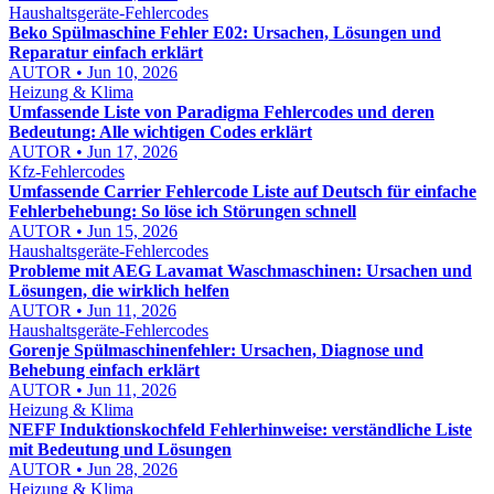
Haushaltsgeräte-Fehlercodes
Beko Spülmaschine Fehler E02: Ursachen, Lösungen und
Reparatur einfach erklärt
AUTOR • Jun 10, 2026
Heizung & Klima
Umfassende Liste von Paradigma Fehlercodes und deren
Bedeutung: Alle wichtigen Codes erklärt
AUTOR • Jun 17, 2026
Kfz-Fehlercodes
Umfassende Carrier Fehlercode Liste auf Deutsch für einfache
Fehlerbehebung: So löse ich Störungen schnell
AUTOR • Jun 15, 2026
Haushaltsgeräte-Fehlercodes
Probleme mit AEG Lavamat Waschmaschinen: Ursachen und
Lösungen, die wirklich helfen
AUTOR • Jun 11, 2026
Haushaltsgeräte-Fehlercodes
Gorenje Spülmaschinenfehler: Ursachen, Diagnose und
Behebung einfach erklärt
AUTOR • Jun 11, 2026
Heizung & Klima
NEFF Induktionskochfeld Fehlerhinweise: verständliche Liste
mit Bedeutung und Lösungen
AUTOR • Jun 28, 2026
Heizung & Klima