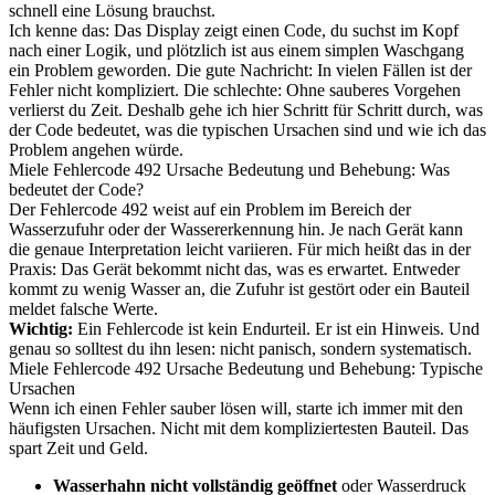
schnell eine Lösung brauchst.
Ich kenne das: Das Display zeigt einen Code, du suchst im Kopf
nach einer Logik, und plötzlich ist aus einem simplen Waschgang
ein Problem geworden. Die gute Nachricht: In vielen Fällen ist der
Fehler nicht kompliziert. Die schlechte: Ohne sauberes Vorgehen
verlierst du Zeit. Deshalb gehe ich hier Schritt für Schritt durch, was
der Code bedeutet, was die typischen Ursachen sind und wie ich das
Problem angehen würde.
Miele Fehlercode 492 Ursache Bedeutung und Behebung: Was
bedeutet der Code?
Der Fehlercode 492 weist auf ein Problem im Bereich der
Wasserzufuhr oder der Wassererkennung hin. Je nach Gerät kann
die genaue Interpretation leicht variieren. Für mich heißt das in der
Praxis: Das Gerät bekommt nicht das, was es erwartet. Entweder
kommt zu wenig Wasser an, die Zufuhr ist gestört oder ein Bauteil
meldet falsche Werte.
Wichtig:
Ein Fehlercode ist kein Endurteil. Er ist ein Hinweis. Und
genau so solltest du ihn lesen: nicht panisch, sondern systematisch.
Miele Fehlercode 492 Ursache Bedeutung und Behebung: Typische
Ursachen
Wenn ich einen Fehler sauber lösen will, starte ich immer mit den
häufigsten Ursachen. Nicht mit dem kompliziertesten Bauteil. Das
spart Zeit und Geld.
Wasserhahn nicht vollständig geöffnet
oder Wasserdruck