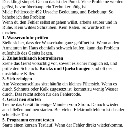
Das klingt simpel. Genau das ist der Punkt. Viele Probleme werden
gelöst, bevor überhaupt ein Techniker nötig ist.
Miele Fehlercode 492 Ursache Bedeutung und Behebung: So
behebe ich das Problem
Wenn du den Fehler selbst angehen willst, arbeite sauber und in
Ruhe. Kein wildes Schrauben. Kein Raten. So würde ich es
machen:
1. Wasserzufuhr prüfen
Stelle sicher, dass der Wasserhahn ganz geöffnet ist. Wenn andere
Armaturen im Haus ebenfalls schwach laufen, kann das Problem
außerhalb des Geräts liegen.
2. Zulaufschlauch kontrollieren
Ziehe das Gerät vorsichtig vor, soweit es sicher möglich ist, und
prüfe den Schlauch.
Knicks und Quetschungen
sind oft der
unsichtbare Killer.
3. Sieb reinigen
Am Wasseranschluss sitzt häufig ein kleines Filtersieb. Wenn es
durch Schmutz oder Kalk zugesetzt ist, kommt zu wenig Wasser
durch. Das reicht schon für den Fehlercode.
4. Gerät neu starten
Trenne das Gerät für einige Minuten vom Strom. Danach wieder
anschließen und neu starten. Bei vielen Elektronikfehlern ist das der
schnellste Test.
5. Programm erneut testen
Starte einen kurzen Testlauf. Wenn der Fehler direkt wiederkommt,