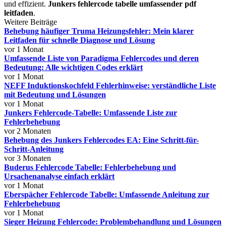
und effizient.
Junkers fehlercode tabelle umfassender pdf
leitfaden
.
Weitere Beiträge
Behebung häufiger Truma Heizungsfehler: Mein klarer
Leitfaden für schnelle Diagnose und Lösung
vor 1 Monat
Umfassende Liste von Paradigma Fehlercodes und deren
Bedeutung: Alle wichtigen Codes erklärt
vor 1 Monat
NEFF Induktionskochfeld Fehlerhinweise: verständliche Liste
mit Bedeutung und Lösungen
vor 1 Monat
Junkers Fehlercode-Tabelle: Umfassende Liste zur
Fehlerbehebung
vor 2 Monaten
Behebung des Junkers Fehlercodes EA: Eine Schritt-für-
Schritt-Anleitung
vor 3 Monaten
Buderus Fehlercode Tabelle: Fehlerbehebung und
Ursachenanalyse einfach erklärt
vor 1 Monat
Eberspächer Fehlercode Tabelle: Umfassende Anleitung zur
Fehlerbehebung
vor 1 Monat
Sieger Heizung Fehlercode: Problembehandlung und Lösungen