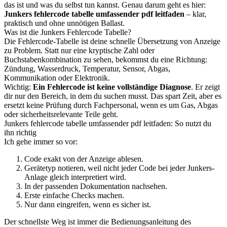
das ist und was du selbst tun kannst. Genau darum geht es hier:
Junkers fehlercode tabelle umfassender pdf leitfaden
– klar,
praktisch und ohne unnötigen Ballast.
Was ist die Junkers Fehlercode Tabelle?
Die Fehlercode-Tabelle ist deine schnelle Übersetzung von Anzeige
zu Problem. Statt nur eine kryptische Zahl oder
Buchstabenkombination zu sehen, bekommst du eine Richtung:
Zündung, Wasserdruck, Temperatur, Sensor, Abgas,
Kommunikation oder Elektronik.
Wichtig:
Ein Fehlercode ist keine vollständige Diagnose
. Er zeigt
dir nur den Bereich, in dem du suchen musst. Das spart Zeit, aber es
ersetzt keine Prüfung durch Fachpersonal, wenn es um Gas, Abgas
oder sicherheitsrelevante Teile geht.
Junkers fehlercode tabelle umfassender pdf leitfaden: So nutzt du
ihn richtig
Ich gehe immer so vor:
Code exakt von der Anzeige ablesen.
Gerätetyp notieren, weil nicht jeder Code bei jeder Junkers-
Anlage gleich interpretiert wird.
In der passenden Dokumentation nachsehen.
Erste einfache Checks machen.
Nur dann eingreifen, wenn es sicher ist.
Der schnellste Weg ist immer die Bedienungsanleitung des