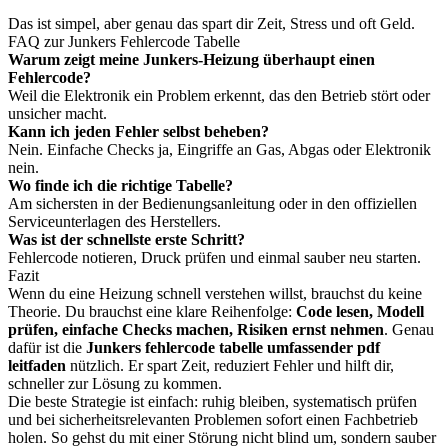
Das ist simpel, aber genau das spart dir Zeit, Stress und oft Geld.
FAQ zur Junkers Fehlercode Tabelle
Warum zeigt meine Junkers-Heizung überhaupt einen
Fehlercode?
Weil die Elektronik ein Problem erkennt, das den Betrieb stört oder
unsicher macht.
Kann ich jeden Fehler selbst beheben?
Nein. Einfache Checks ja, Eingriffe an Gas, Abgas oder Elektronik
nein.
Wo finde ich die richtige Tabelle?
Am sichersten in der Bedienungsanleitung oder in den offiziellen
Serviceunterlagen des Herstellers.
Was ist der schnellste erste Schritt?
Fehlercode notieren, Druck prüfen und einmal sauber neu starten.
Fazit
Wenn du eine Heizung schnell verstehen willst, brauchst du keine
Theorie. Du brauchst eine klare Reihenfolge:
Code lesen, Modell
prüfen, einfache Checks machen, Risiken ernst nehmen
. Genau
dafür ist die
Junkers fehlercode tabelle umfassender pdf
leitfaden
nützlich. Er spart Zeit, reduziert Fehler und hilft dir,
schneller zur Lösung zu kommen.
Die beste Strategie ist einfach: ruhig bleiben, systematisch prüfen
und bei sicherheitsrelevanten Problemen sofort einen Fachbetrieb
holen. So gehst du mit einer Störung nicht blind um, sondern sauber