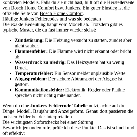
konkreten Modells. Falls du sie nicht hast, hilft oft die Herstellerseite
von Bosch Home Comfort bzw. Junkers. Ein guter Einstieg ist die
offizielle Seite von
Bosch Home Comfort
.
Häufige Junkers Fehlercodes und was sie bedeuten
Die exakte Bedeutung hängt vom Modell ab. Trotzdem gibt es
typische Muster, die du fast immer wieder siehst:
Zündstörung:
Die Heizung versucht zu starten, zündet aber
nicht sauber.
Flammenfehler:
Die Flamme wird nicht erkannt oder bricht
ab.
Wasserdruck zu niedrig:
Das Heizsystem hat zu wenig
Druck.
Temperaturfehler:
Ein Sensor meldet unplausible Werte.
Abgasproblem:
Der sichere Abtransport der Abgase ist
gestört.
Kommunikationsfehler:
Elektronik, Regler oder Platine
sprechen nicht richtig miteinander.
Wenn du eine
Junkers Fehlercode Tabelle
nutzt, achte auf drei
Dinge: Modell, Baujahr und Anzeigeform. Genau dort passieren die
meisten Fehler bei der Interpretation.
Die wichtigsten Sofortchecks bei einer Störung
Bevor ich jemanden rufe, prüfe ich diese Punkte. Das ist schnell und
oft effektiv: