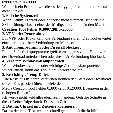
0x80072f8f 0x20000
Wenn ich ein Problem wie dieses debugge, prüfe ich immer zuerst
diese Punkte:
1. Falsche Systemzeit
Wenn Datum, Uhrzeit oder Zeitzone nicht stimmen, scheitert die
SSL-Prüfung. Das ist einer der häufigsten Gründe für den
Media
Creation Tool Fehler 0x80072f8f 0x20000
.
2. VPN oder Proxy aktiv
Ein VPN oder Proxy kann die Verbindung stören. Das Tool erwartet
eine direkte, saubere Verbindung zu Microsoft.
3. Antivirenprogramm oder Firewall blockiert
Einige Sicherheitsprogramme greifen zu aggressiv ein. Dann wird
der Download unterbrochen oder die TLS-Verbindung blockiert.
4. Veraltete Windows-Komponenten
Wenn Windows Update oder wichtige Zertifikatskomponenten nicht
sauber laufen, kann das Tool nicht korrekt arbeiten.
5. Beschädigte Temp-Dateien
Alte Reste aus früheren Versuchen können den Start oder Download
stören. Das passiert öfter, als viele denken.
Media Creation Tool Fehler 0x80072f8f 0x20000: Lösungen in der
richtigen Reihenfolge
Ich würde nicht wild alles gleichzeitig ändern. Geh die Schritte in
dieser Reihenfolge durch. Das spart Zeit.
1. Datum, Uhrzeit und Zeitzone korrigieren
Das ist der erste Test, weil er schnell geht und oft direkt hilft.