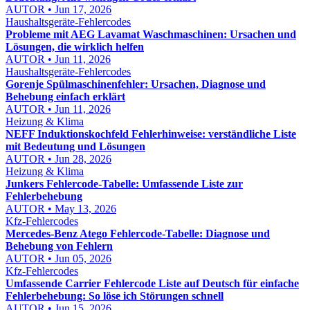
AUTOR • Jun 17, 2026
Haushaltsgeräte-Fehlercodes
Probleme mit AEG Lavamat Waschmaschinen: Ursachen und
Lösungen, die wirklich helfen
AUTOR • Jun 11, 2026
Haushaltsgeräte-Fehlercodes
Gorenje Spülmaschinenfehler: Ursachen, Diagnose und
Behebung einfach erklärt
AUTOR • Jun 11, 2026
Heizung & Klima
NEFF Induktionskochfeld Fehlerhinweise: verständliche Liste
mit Bedeutung und Lösungen
AUTOR • Jun 28, 2026
Heizung & Klima
Junkers Fehlercode-Tabelle: Umfassende Liste zur
Fehlerbehebung
AUTOR • May 13, 2026
Kfz-Fehlercodes
Mercedes-Benz Atego Fehlercode-Tabelle: Diagnose und
Behebung von Fehlern
AUTOR • Jun 05, 2026
Kfz-Fehlercodes
Umfassende Carrier Fehlercode Liste auf Deutsch für einfache
Fehlerbehebung: So löse ich Störungen schnell
AUTOR • Jun 15, 2026