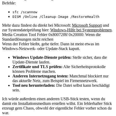
Befehle:
sfc /scannow
DISM /Online /Cleanup-Image /RestoreHealth
Mehr dazu findest du direkt bei Microsoft:
Microsoft Support
und
zur Systemdateiprüfung hier:
Windows-Hilfe bei Systemproblemen
.
Media Creation Tool Fehler 0x80072f8f 0x20000: Wenn die
Standardlösungen nicht reichen
Wenn der Fehler bleibt, gehe tiefer. Dann ist meist etwas im
Windows-Netzwerk- oder Update-Stack kaputt.
Windows Update-Dienste prüfen:
Stelle sicher, dass die
Update-Dienste laufen.
Zertifikate und TLS prüfen:
Alte Sicherheitsprotokolle
können Probleme machen.
Anderen Internetzugang testen:
Manchmal blockiert nur
das aktuelle Netz, zum Beispiel im Firmennetzwerk.
Tool neu herunterladen:
Die Datei selbst kann beschädigt
sein.
Ich würde außerdem einen anderen USB-Stick testen, wenn du
damit ein Installationsmedium erstellen willst. Ein fehlerhafter Stick
erzeugt gern Chaos, obwohl der eigentliche Fehler vorher schon da
war.