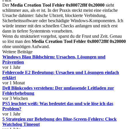
Der
Media Creation Tool Fehler 0x80072f8f 0x20000
sieht
schlimmer aus, als er ist. In der Praxis steckt meist eine einfache
Ursache dahinter: falsche Uhrzeit, blockierte Verbindung,
Sicherheitssoftware oder beschädigte Windows-Komponenten. Ich
würde immer mit den schnellen Checks anfangen und mich erst
dann in tiefere Systemtests vorarbeiten.
Wenn du strukturiert vorgehst, sparst du dir Frust und Zeit. Genau
so löst man den
Media Creation Tool Fehler 0x80072f8f 0x20000
ohne unnötigen Aufwand.
Weitere Beiträge
Windows Blau Bildschirm: Ursachen, Lösungen und
Prävention
vor 1 Jahr
Fehlercode E2 Bedeutung: Ursachen und Lösungen einfach
erklärt
vor 1 Monat
Dell Blinkcodes verstehen: Der umfassende Leitfaden zur
Fehlerbehebung
vor 3 Wochen
PS5 leuchtet weiß: Was bedeutet das und wie löse ich das
Problem?
vor 1 Jahr
5 Strategien zur Behebung des Blue-Screen-Fehlers: Clock
Watchdog Timeout