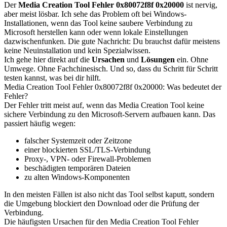
Der
Media Creation Tool Fehler 0x80072f8f 0x20000
ist nervig,
aber meist lösbar. Ich sehe das Problem oft bei Windows-
Installationen, wenn das Tool keine saubere Verbindung zu
Microsoft herstellen kann oder wenn lokale Einstellungen
dazwischenfunken. Die gute Nachricht: Du brauchst dafür meistens
keine Neuinstallation und kein Spezialwissen.
Ich gehe hier direkt auf die
Ursachen
und
Lösungen
ein. Ohne
Umwege. Ohne Fachchinesisch. Und so, dass du Schritt für Schritt
testen kannst, was bei dir hilft.
Media Creation Tool Fehler 0x80072f8f 0x20000: Was bedeutet der
Fehler?
Der Fehler tritt meist auf, wenn das Media Creation Tool keine
sichere Verbindung zu den Microsoft-Servern aufbauen kann. Das
passiert häufig wegen:
falscher Systemzeit oder Zeitzone
einer blockierten SSL/TLS-Verbindung
Proxy-, VPN- oder Firewall-Problemen
beschädigten temporären Dateien
zu alten Windows-Komponenten
In den meisten Fällen ist also nicht das Tool selbst kaputt, sondern
die Umgebung blockiert den Download oder die Prüfung der
Verbindung.
Die häufigsten Ursachen für den Media Creation Tool Fehler