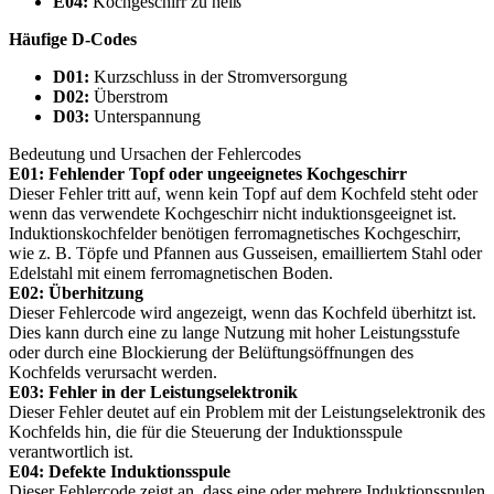
E04:
Kochgeschirr zu heiß
Häufige D-Codes
D01:
Kurzschluss in der Stromversorgung
D02:
Überstrom
D03:
Unterspannung
Bedeutung und Ursachen der Fehlercodes
E01: Fehlender Topf oder ungeeignetes Kochgeschirr
Dieser Fehler tritt auf, wenn kein Topf auf dem Kochfeld steht oder
wenn das verwendete Kochgeschirr nicht induktionsgeeignet ist.
Induktionskochfelder benötigen ferromagnetisches Kochgeschirr,
wie z. B. Töpfe und Pfannen aus Gusseisen, emailliertem Stahl oder
Edelstahl mit einem ferromagnetischen Boden.
E02: Überhitzung
Dieser Fehlercode wird angezeigt, wenn das Kochfeld überhitzt ist.
Dies kann durch eine zu lange Nutzung mit hoher Leistungsstufe
oder durch eine Blockierung der Belüftungsöffnungen des
Kochfelds verursacht werden.
E03: Fehler in der Leistungselektronik
Dieser Fehler deutet auf ein Problem mit der Leistungselektronik des
Kochfelds hin, die für die Steuerung der Induktionsspule
verantwortlich ist.
E04: Defekte Induktionsspule
Dieser Fehlercode zeigt an, dass eine oder mehrere Induktionsspulen