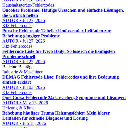
Haushaltsgeräte-Fehlercodes
Quooker Probleme: Häufige Ursachen und einfache Lösungen,
die wirklich helfen
AUTOR • Jul 27, 2026
Kfz-Fehlercodes
Porsche Fehlercode Tabelle: Umfassender Leitfaden zur
Behebung gängiger Probleme
AUTOR • Jul 27, 2026
Kfz-Fehlercodes
Fehlercode Liste für Iveco Daily: So löse ich die häufigsten
Probleme schnell
AUTOR • Jul 27, 2026
Beliebte Beiträge
Industrie & Maschinen
DEMAG Fehlercode Liste: Fehlercodes und ihre Bedeutung
einfach erklärt
AUTOR • Jul 03, 2026
Kfz-Fehlercodes
Opel Corsa Fehlercode 24: Ursachen, Symptome und Lösungen
AUTOR • May 13, 2026
Heizung & Klima
Behebung häufiger Truma Heizungsfehler: Mein klarer
Leitfaden für schnelle Diagnose und Lösung
AUTOR • Jun 15, 2026