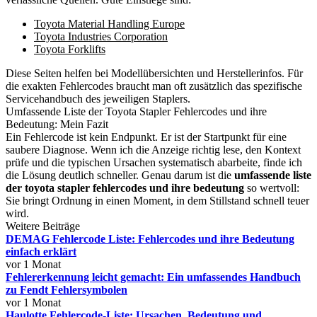
Toyota Material Handling Europe
Toyota Industries Corporation
Toyota Forklifts
Diese Seiten helfen bei Modellübersichten und Herstellerinfos. Für
die exakten Fehlercodes braucht man oft zusätzlich das spezifische
Servicehandbuch des jeweiligen Staplers.
Umfassende Liste der Toyota Stapler Fehlercodes und ihre
Bedeutung: Mein Fazit
Ein Fehlercode ist kein Endpunkt. Er ist der Startpunkt für eine
saubere Diagnose. Wenn ich die Anzeige richtig lese, den Kontext
prüfe und die typischen Ursachen systematisch abarbeite, finde ich
die Lösung deutlich schneller. Genau darum ist die
umfassende liste
der toyota stapler fehlercodes und ihre bedeutung
so wertvoll:
Sie bringt Ordnung in einen Moment, in dem Stillstand schnell teuer
wird.
Weitere Beiträge
DEMAG Fehlercode Liste: Fehlercodes und ihre Bedeutung
einfach erklärt
vor 1 Monat
Fehlererkennung leicht gemacht: Ein umfassendes Handbuch
zu Fendt Fehlersymbolen
vor 1 Monat
Haulotte Fehlercode-Liste: Ursachen, Bedeutung und