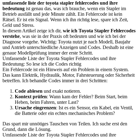
umfassende liste der toyota stapler fehlercodes und ihre
bedeutung
ist genau das, was ich brauche, wenn ein Stapler im
Betrieb ausfällt und jede Minute zählt. Ein Fehlercode ist kein
Rätsel. Er ist ein Signal. Wenn ich ihn richtig lese, spare ich Zeit,
Geld und Stress.
In diesem Artikel zeige ich dir,
wie ich Toyota Stapler Fehlercodes
verstehe
, was sie in der Praxis oft bedeuten und wie ich bei der
Diagnose vorgehe. Wichtig: Toyota nutzt je nach Modell, Baujahr
und Antrieb unterschiedliche Anzeigen und Codes. Deshalb ist eine
genaue Modellprüfung immer der erste Schritt.
Umfassende Liste der Toyota Stapler Fehlercodes und ihre
Bedeutung: So lese ich die Codes richtig
Ein Fehlercode ist ein Hinweis auf ein Problem in einem System.
Das kann Elektrik, Hydraulik, Motor, Fahrsteuerung oder Sicherheit
betreffen. Ich behandle Codes immer in drei Schritten:
Code ablesen
und exakt notieren.
Kontext prüfen
: Wann kam der Fehler? Beim Start, beim
Heben, beim Fahren, unter Last?
Ursache eingrenzen
: Ist es ein Sensor, ein Kabel, ein Ventil,
die Batterie oder ein echtes mechanisches Problem?
Das spart mir unnötiges Tauschen von Teilen. Ich suche erst den
Grund, dann die Lösung.
Umfassende Liste der Toyota Stapler Fehlercodes und ihre