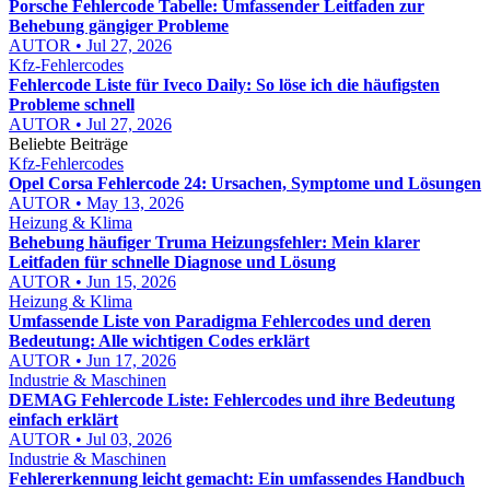
Porsche Fehlercode Tabelle: Umfassender Leitfaden zur
Behebung gängiger Probleme
AUTOR • Jul 27, 2026
Kfz-Fehlercodes
Fehlercode Liste für Iveco Daily: So löse ich die häufigsten
Probleme schnell
AUTOR • Jul 27, 2026
Beliebte Beiträge
Kfz-Fehlercodes
Opel Corsa Fehlercode 24: Ursachen, Symptome und Lösungen
AUTOR • May 13, 2026
Heizung & Klima
Behebung häufiger Truma Heizungsfehler: Mein klarer
Leitfaden für schnelle Diagnose und Lösung
AUTOR • Jun 15, 2026
Heizung & Klima
Umfassende Liste von Paradigma Fehlercodes und deren
Bedeutung: Alle wichtigen Codes erklärt
AUTOR • Jun 17, 2026
Industrie & Maschinen
DEMAG Fehlercode Liste: Fehlercodes und ihre Bedeutung
einfach erklärt
AUTOR • Jul 03, 2026
Industrie & Maschinen
Fehlererkennung leicht gemacht: Ein umfassendes Handbuch