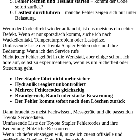
Fehler löschen und Testlauf starten
– kommt der Code
sofort zurück?
Lasttest durchführen
– manche Fehler zeigen sich nur unter
Belastung.
Wenn der Code direkt wieder auftaucht, ist das meistens ein echter
Defekt. Wenn er nur sporadisch kommt, suche ich nach
Wackelkontakt, Temperaturproblem oder Lastspitze.
Umfassende Liste der Toyota Stapler Fehlercodes und ihre
Bedeutung: Wann ich den Service rufe
Nicht jeder Fehler gehört in die Werkstatt, aber einige schon. Ich
höre auf, selbst zu experimentieren, wenn es um Sicherheit oder
Steuerung geht.
Der Stapler fährt nicht mehr sicher
Hydraulik reagiert unkontrolliert
Mehrere Fehlercodes gleichzeitig
Brandgeruch, Rauch oder starke Erwärmung
Der Fehler kommt sofort nach dem Löschen zurück
Dann braucht es meist Fachwissen, Messgeräte und die passenden
Toyota-Servicedaten.
Umfassende Liste der Toyota Stapler Fehlercodes und ihre
Bedeutung: Nützliche Ressourcen
Wenn ich tiefer einsteigen will, nutze ich zuerst offizielle und
verlässliche Quellen. Gute Einstiege sind: