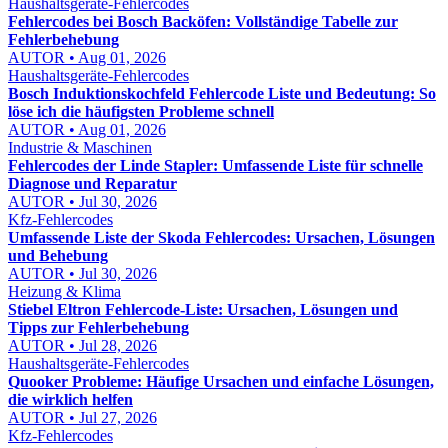
Haushaltsgeräte-Fehlercodes
Fehlercodes bei Bosch Backöfen: Vollständige Tabelle zur
Fehlerbehebung
AUTOR • Aug 01, 2026
Haushaltsgeräte-Fehlercodes
Bosch Induktionskochfeld Fehlercode Liste und Bedeutung: So
löse ich die häufigsten Probleme schnell
AUTOR • Aug 01, 2026
Industrie & Maschinen
Fehlercodes der Linde Stapler: Umfassende Liste für schnelle
Diagnose und Reparatur
AUTOR • Jul 30, 2026
Kfz-Fehlercodes
Umfassende Liste der Skoda Fehlercodes: Ursachen, Lösungen
und Behebung
AUTOR • Jul 30, 2026
Heizung & Klima
Stiebel Eltron Fehlercode-Liste: Ursachen, Lösungen und
Tipps zur Fehlerbehebung
AUTOR • Jul 28, 2026
Haushaltsgeräte-Fehlercodes
Quooker Probleme: Häufige Ursachen und einfache Lösungen,
die wirklich helfen
AUTOR • Jul 27, 2026
Kfz-Fehlercodes