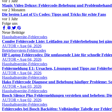
vor 1 Jahr
Magix Video Deluxe: Fehlercode-Behebung und Problembehand
vor 2 Monaten
Die besten Last of Us Codes: Tipps und Tricks für echte Fans
vor 1 Jahr
Folge uns
Neue Beiträge
Haushaltsgeräte-Fehlercodes
Comfee Fehlercode Liste: Leitfaden zur Fehlerbehebung bei gä
AUTOR • Aug 04, 2026
Betriebssystem-Fehlercodes
HP Laptop Fehlercodes: Die umfassende Liste für schnelle Fehl
AUTOR • Aug 04, 2026
Haushaltsgeräte-Fehlercodes
Fehlermeldung E1: Ursachen, Lösungen und Tipps zur Fehlerb
AUTOR • Aug 04, 2026
Haushaltsgeräte-Fehlercodes
Hako Fehlercode Diagnose und Behebung häufiger Probleme: So f
AUTOR • Aug 03, 2026
Haushaltsgeräte-Fehlercodes
Bosch Silence Plus Fehlermeldungen verstehen und beheben: Di
AUTOR • Aug 02, 2026
Haushaltsgeräte-Fehlercodes
Fehlercodes bei Bosch Backöfen: Vollständige Tabelle zur Fehl