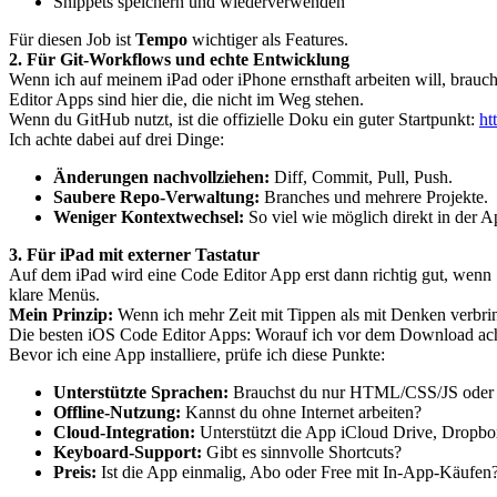
Snippets speichern und wiederverwenden
Für diesen Job ist
Tempo
wichtiger als Features.
2. Für Git-Workflows und echte Entwicklung
Wenn ich auf meinem iPad oder iPhone ernsthaft arbeiten will, brauc
Editor Apps sind hier die, die nicht im Weg stehen.
Wenn du GitHub nutzt, ist die offizielle Doku ein guter Startpunkt:
ht
Ich achte dabei auf drei Dinge:
Änderungen nachvollziehen:
Diff, Commit, Pull, Push.
Saubere Repo-Verwaltung:
Branches und mehrere Projekte.
Weniger Kontextwechsel:
So viel wie möglich direkt in der A
3. Für iPad mit externer Tastatur
Auf dem iPad wird eine Code Editor App erst dann richtig gut, wenn 
klare Menüs.
Mein Prinzip:
Wenn ich mehr Zeit mit Tippen als mit Denken verbring
Die besten iOS Code Editor Apps: Worauf ich vor dem Download ac
Bevor ich eine App installiere, prüfe ich diese Punkte:
Unterstützte Sprachen:
Brauchst du nur HTML/CSS/JS oder
Offline-Nutzung:
Kannst du ohne Internet arbeiten?
Cloud-Integration:
Unterstützt die App iCloud Drive, Dropbo
Keyboard-Support:
Gibt es sinnvolle Shortcuts?
Preis:
Ist die App einmalig, Abo oder Free mit In-App-Käufen