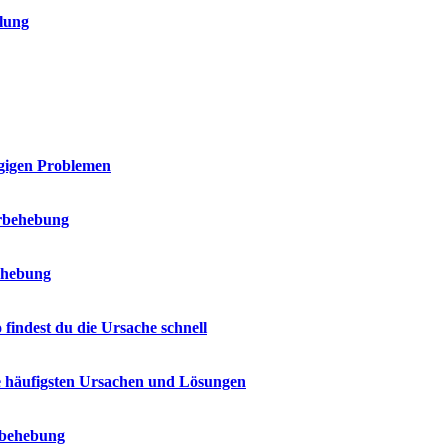
lung
ngigen Problemen
erbehebung
ehebung
indest du die Ursache schnell
e häufigsten Ursachen und Lösungen
erbehebung