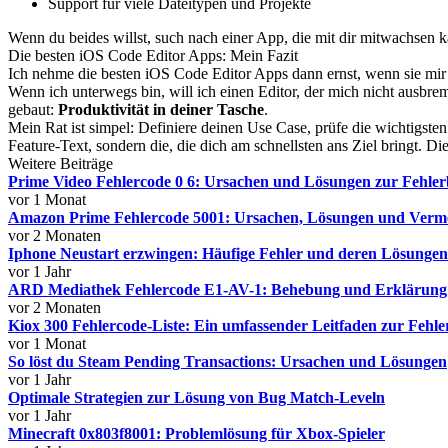
Support für viele Dateitypen und Projekte
Wenn du beides willst, such nach einer App, die mit dir mitwachsen k
Die besten iOS Code Editor Apps: Mein Fazit
Ich nehme die besten iOS Code Editor Apps dann ernst, wenn sie mir he
Wenn ich unterwegs bin, will ich einen Editor, der mich nicht ausbr
gebaut:
Produktivität in deiner Tasche
.
Mein Rat ist simpel: Definiere deinen Use Case, prüfe die wichtigste
Feature-Text, sondern die, die dich am schnellsten ans Ziel bringt. Di
Weitere Beiträge
Prime Video Fehlercode 0 6: Ursachen und Lösungen zur Fehle
vor 1 Monat
Amazon Prime Fehlercode 5001: Ursachen, Lösungen und Verm
vor 2 Monaten
Iphone Neustart erzwingen: Häufige Fehler und deren Lösungen
vor 1 Jahr
ARD Mediathek Fehlercode E1-AV-1: Behebung und Erklärung
vor 2 Monaten
Kiox 300 Fehlercode-Liste: Ein umfassender Leitfaden zur Fehl
vor 1 Monat
So löst du Steam Pending Transactions: Ursachen und Lösungen
vor 1 Jahr
Optimale Strategien zur Lösung von Bug Match-Leveln
vor 1 Jahr
Minecraft 0x803f8001: Problemlösung für Xbox-Spieler