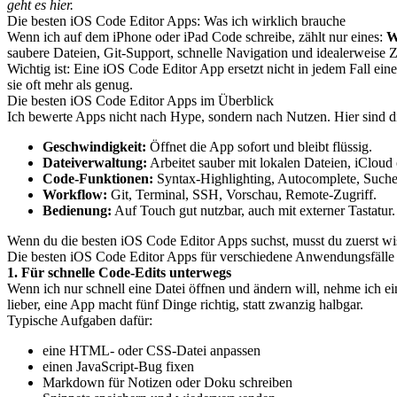
geht es hier.
Die besten iOS Code Editor Apps: Was ich wirklich brauche
Wenn ich auf dem iPhone oder iPad Code schreibe, zählt nur eines:
W
saubere Dateien, Git-Support, schnelle Navigation und idealerweise 
Wichtig ist: Eine iOS Code Editor App ersetzt nicht in jedem Fall 
sie oft mehr als genug.
Die besten iOS Code Editor Apps im Überblick
Ich bewerte Apps nicht nach Hype, sondern nach Nutzen. Hier sind di
Geschwindigkeit:
Öffnet die App sofort und bleibt flüssig.
Dateiverwaltung:
Arbeitet sauber mit lokalen Dateien, iCloud
Code-Funktionen:
Syntax-Highlighting, Autocomplete, Suche,
Workflow:
Git, Terminal, SSH, Vorschau, Remote-Zugriff.
Bedienung:
Auf Touch gut nutzbar, auch mit externer Tastatur.
Wenn du die besten iOS Code Editor Apps suchst, musst du zuerst w
Die besten iOS Code Editor Apps für verschiedene Anwendungsfälle
1. Für schnelle Code-Edits unterwegs
Wenn ich nur schnell eine Datei öffnen und ändern will, nehme ich ei
lieber, eine App macht fünf Dinge richtig, statt zwanzig halbgar.
Typische Aufgaben dafür:
eine HTML- oder CSS-Datei anpassen
einen JavaScript-Bug fixen
Markdown für Notizen oder Doku schreiben