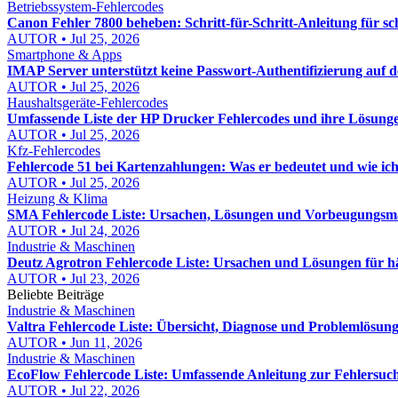
Betriebssystem-Fehlercodes
Canon Fehler 7800 beheben: Schritt-für-Schritt-Anleitung für s
AUTOR • Jul 25, 2026
Smartphone & Apps
IMAP Server unterstützt keine Passwort-Authentifizierung auf
AUTOR • Jul 25, 2026
Haushaltsgeräte-Fehlercodes
Umfassende Liste der HP Drucker Fehlercodes und ihre Lösunge
AUTOR • Jul 25, 2026
Kfz-Fehlercodes
Fehlercode 51 bei Kartenzahlungen: Was er bedeutet und wie ic
AUTOR • Jul 25, 2026
Heizung & Klima
SMA Fehlercode Liste: Ursachen, Lösungen und Vorbeugungsm
AUTOR • Jul 24, 2026
Industrie & Maschinen
Deutz Agrotron Fehlercode Liste: Ursachen und Lösungen für hä
AUTOR • Jul 23, 2026
Beliebte Beiträge
Industrie & Maschinen
Valtra Fehlercode Liste: Übersicht, Diagnose und Problemlösung
AUTOR • Jun 11, 2026
Industrie & Maschinen
EcoFlow Fehlercode Liste: Umfassende Anleitung zur Fehlersuch
AUTOR • Jul 22, 2026