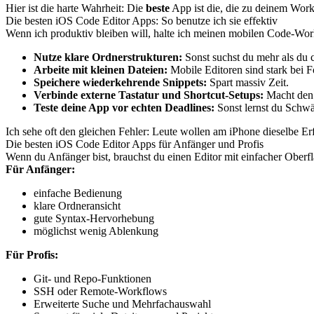
Hier ist die harte Wahrheit: Die
beste
App ist die, die zu deinem Work
Die besten iOS Code Editor Apps: So benutze ich sie effektiv
Wenn ich produktiv bleiben will, halte ich meinen mobilen Code-Work
Nutze klare Ordnerstrukturen:
Sonst suchst du mehr als du 
Arbeite mit kleinen Dateien:
Mobile Editoren sind stark bei F
Speichere wiederkehrende Snippets:
Spart massiv Zeit.
Verbinde externe Tastatur und Shortcut-Setups:
Macht den 
Teste deine App vor echten Deadlines:
Sonst lernst du Schwä
Ich sehe oft den gleichen Fehler: Leute wollen am iPhone dieselbe Erfa
Die besten iOS Code Editor Apps für Anfänger und Profis
Wenn du Anfänger bist, brauchst du einen Editor mit einfacher Oberfl
Für Anfänger:
einfache Bedienung
klare Ordneransicht
gute Syntax-Hervorhebung
möglichst wenig Ablenkung
Für Profis:
Git- und Repo-Funktionen
SSH oder Remote-Workflows
Erweiterte Suche und Mehrfachauswahl