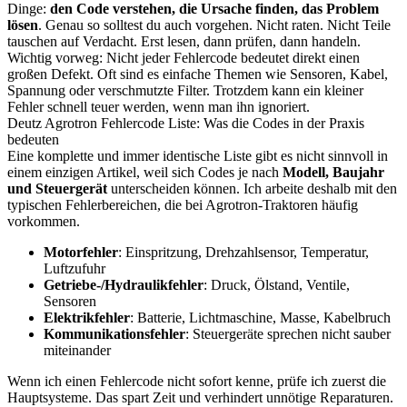
Dinge:
den Code verstehen, die Ursache finden, das Problem
lösen
. Genau so solltest du auch vorgehen. Nicht raten. Nicht Teile
tauschen auf Verdacht. Erst lesen, dann prüfen, dann handeln.
Wichtig vorweg: Nicht jeder Fehlercode bedeutet direkt einen
großen Defekt. Oft sind es einfache Themen wie Sensoren, Kabel,
Spannung oder verschmutzte Filter. Trotzdem kann ein kleiner
Fehler schnell teuer werden, wenn man ihn ignoriert.
Deutz Agrotron Fehlercode Liste: Was die Codes in der Praxis
bedeuten
Eine komplette und immer identische Liste gibt es nicht sinnvoll in
einem einzigen Artikel, weil sich Codes je nach
Modell, Baujahr
und Steuergerät
unterscheiden können. Ich arbeite deshalb mit den
typischen Fehlerbereichen, die bei Agrotron-Traktoren häufig
vorkommen.
Motorfehler
: Einspritzung, Drehzahlsensor, Temperatur,
Luftzufuhr
Getriebe-/Hydraulikfehler
: Druck, Ölstand, Ventile,
Sensoren
Elektrikfehler
: Batterie, Lichtmaschine, Masse, Kabelbruch
Kommunikationsfehler
: Steuergeräte sprechen nicht sauber
miteinander
Wenn ich einen Fehlercode nicht sofort kenne, prüfe ich zuerst die
Hauptsysteme. Das spart Zeit und verhindert unnötige Reparaturen.