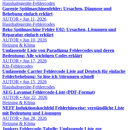
Haushaltsgeräte-Fehlercodes
Gorenje Spülmaschinenfehler: Ursachen, Diagnose und
Behebung einfach erklärt
AUTOR • Jun 11, 2026
Haushaltsgeräte-Fehlercodes
Beko Spülmaschine Fehler E02: Ursachen, Lösungen und
Reparatur einfach erklärt
AUTOR • Jun 10, 2026
Heizung & Klima
Umfassende Liste von Paradigma Fehlercodes und deren
Bedeutung: Alle wichtigen Codes erklärt
AUTOR • Jun 17, 2026
Kfz-Fehlercodes
Umfassende Carrier Fehlercode Liste auf Deutsch für einfache
Fehlerbehebung: So löse ich Störungen schnell
AUTOR • Jun 15, 2026
Haushaltsgeräte-Fehlercodes
AEG Lavamat Fehlercode-Liste (PDF-Format)
AUTOR • Apr 22, 2026
Heizung & Klima
NEFF Induktionskochfeld Fehlerhinweise: verständliche Liste
mit Bedeutung und Lösungen
AUTOR • Jun 28, 2026
Heizung & Klima
Junkers Fehlercode-Tabelle: Umfassende Liste zur