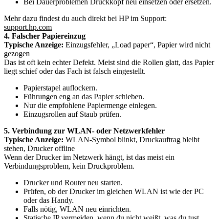
Bei Dauerproblemen Druckkopf neu einsetzen oder ersetzen.
Mehr dazu findest du auch direkt bei HP im Support:
support.hp.com
4. Falscher Papiereinzug
Typische Anzeige:
Einzugsfehler, „Load paper“, Papier wird nicht
gezogen
Das ist oft kein echter Defekt. Meist sind die Rollen glatt, das Papier
liegt schief oder das Fach ist falsch eingestellt.
Papierstapel auflockern.
Führungen eng an das Papier schieben.
Nur die empfohlene Papiermenge einlegen.
Einzugsrollen auf Staub prüfen.
5. Verbindung zur WLAN- oder Netzwerkfehler
Typische Anzeige:
WLAN-Symbol blinkt, Druckauftrag bleibt
stehen, Drucker offline
Wenn der Drucker im Netzwerk hängt, ist das meist ein
Verbindungsproblem, kein Druckproblem.
Drucker und Router neu starten.
Prüfen, ob der Drucker im gleichen WLAN ist wie der PC
oder das Handy.
Falls nötig, WLAN neu einrichten.
Statische IP vermeiden, wenn du nicht weißt, was du tust.