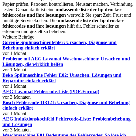
Papier prüfen, Patronen kontrollieren, Neustart machen, Verbindung
testen. Genau dafür ist eine
umfassende liste der hp drucker
fehlercodes und ihre loesungen
wertvoll: Sie spart Zeit, Frust und
unnötige Servicekosten. Die
umfassende liste der hp drucker
fehlercodes und ihre loesungen
hilft dir, Fehler schneller zu
erkennen und gezielt zu beheben.
Weitere Beiträge
Gorenje Spülmaschinenfehler: Ursachen, Diagnose und
Behebung einfach erklärt
vor 1 Monat
Probleme mit AEG Lavamat Waschmaschinen: Ursachen und
Lösungen, die wirklich helfen
vor 1 Monat
Beko Spülmaschine Fehler E02: Ursachen, Lösungen und
Reparatur einfach erklärt
vor 1 Monat
AEG Lavamat Fehlercode-Liste (PDF-Format)
vor 3 Monaten
Bosch Fehlercode 113121: Ursachen, Diagnose und Behebung
einfach erklärt
vor 1 Monat
AEG Induktionskochfeld Fehlercode-Liste: Problembehebung
und Lösungen
vor 3 Monaten
Waschmaschine E01 Bedeutung des Fehlercodes: So löse ich