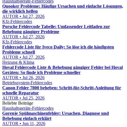
Haushaltsgeräte-Fehlercodes
Quooker Probleme: Häufige Ursachen und einfache Lösungen,
die wirklich helfen
AUTOR • Jul 27, 2026
Kfz-Fehlercodes
Porsche Fehlercode Tabelle: Umfassender Leitfaden zur
Behebung gängiger Probleme
AUTOR • Jul 27, 2026
Kfz-Fehlercodes
Fehlercode Liste für Iveco Daily: So löse ich die häufigsten
Probleme schnell
AUTOR • Jul 27, 2026
Heizung & Klima
Hoval Fehlercode Liste & Behebung gängiger Fehler bei Hoval
Geräten: So finde ich Probleme schneller
AUTOR • Jul 26, 2026
Betriebssystem-Fehlercodes
Canon Fehler 7800 beheben: Schritt-für-Schritt-Anleitung für
schnelle Reparatur
AUTOR • Jul 25, 2026
Beliebte Beiträge
Haushaltsgeräte-Fehlercodes
Gorenje Spülmaschinenfehler: Ursachen, Diagnose und
Behebung einfach erklärt
AUTOR • Jun 11, 2026