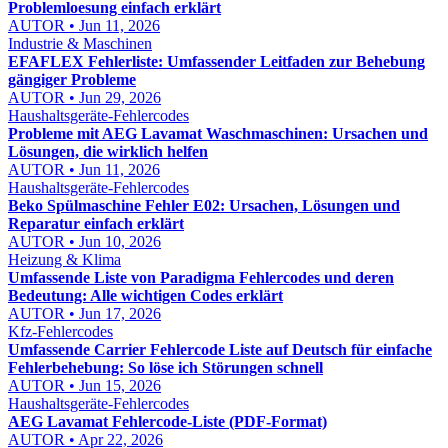
Problemloesung einfach erklärt
AUTOR • Jun 11, 2026
Industrie & Maschinen
EFAFLEX Fehlerliste: Umfassender Leitfaden zur Behebung
gängiger Probleme
AUTOR • Jun 29, 2026
Haushaltsgeräte-Fehlercodes
Probleme mit AEG Lavamat Waschmaschinen: Ursachen und
Lösungen, die wirklich helfen
AUTOR • Jun 11, 2026
Haushaltsgeräte-Fehlercodes
Beko Spülmaschine Fehler E02: Ursachen, Lösungen und
Reparatur einfach erklärt
AUTOR • Jun 10, 2026
Heizung & Klima
Umfassende Liste von Paradigma Fehlercodes und deren
Bedeutung: Alle wichtigen Codes erklärt
AUTOR • Jun 17, 2026
Kfz-Fehlercodes
Umfassende Carrier Fehlercode Liste auf Deutsch für einfache
Fehlerbehebung: So löse ich Störungen schnell
AUTOR • Jun 15, 2026
Haushaltsgeräte-Fehlercodes
AEG Lavamat Fehlercode-Liste (PDF-Format)
AUTOR • Apr 22, 2026