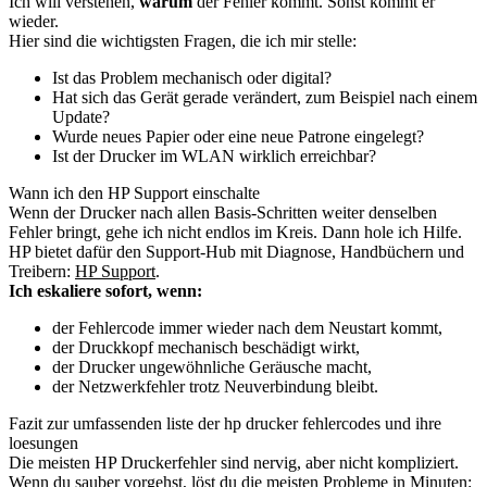
Ich will verstehen,
warum
der Fehler kommt. Sonst kommt er
wieder.
Hier sind die wichtigsten Fragen, die ich mir stelle:
Ist das Problem mechanisch oder digital?
Hat sich das Gerät gerade verändert, zum Beispiel nach einem
Update?
Wurde neues Papier oder eine neue Patrone eingelegt?
Ist der Drucker im WLAN wirklich erreichbar?
Wann ich den HP Support einschalte
Wenn der Drucker nach allen Basis-Schritten weiter denselben
Fehler bringt, gehe ich nicht endlos im Kreis. Dann hole ich Hilfe.
HP bietet dafür den Support-Hub mit Diagnose, Handbüchern und
Treibern:
HP Support
.
Ich eskaliere sofort, wenn:
der Fehlercode immer wieder nach dem Neustart kommt,
der Druckkopf mechanisch beschädigt wirkt,
der Drucker ungewöhnliche Geräusche macht,
der Netzwerkfehler trotz Neuverbindung bleibt.
Fazit zur umfassenden liste der hp drucker fehlercodes und ihre
loesungen
Die meisten HP Druckerfehler sind nervig, aber nicht kompliziert.
Wenn du sauber vorgehst, löst du die meisten Probleme in Minuten: