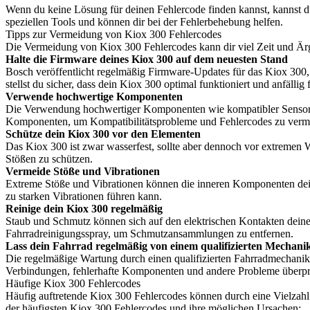
Wenn du keine Lösung für deinen Fehlercode finden kannst, kannst 
speziellen Tools und können dir bei der Fehlerbehebung helfen.
Tipps zur Vermeidung von Kiox 300 Fehlercodes
Die Vermeidung von Kiox 300 Fehlercodes kann dir viel Zeit und Ärge
Halte die Firmware deines Kiox 300 auf dem neuesten Stand
Bosch veröffentlicht regelmäßig Firmware-Updates für das Kiox 300,
stellst du sicher, dass dein Kiox 300 optimal funktioniert und anfällig 
Verwende hochwertige Komponenten
Die Verwendung hochwertiger Komponenten wie kompatibler Sensore
Komponenten, um Kompatibilitätsprobleme und Fehlercodes zu verm
Schütze dein Kiox 300 vor den Elementen
Das Kiox 300 ist zwar wasserfest, sollte aber dennoch vor extremen
Stößen zu schützen.
Vermeide Stöße und Vibrationen
Extreme Stöße und Vibrationen können die inneren Komponenten dein
zu starken Vibrationen führen kann.
Reinige dein Kiox 300 regelmäßig
Staub und Schmutz können sich auf den elektrischen Kontakten dei
Fahrradreinigungsspray, um Schmutzansammlungen zu entfernen.
Lass dein Fahrrad regelmäßig von einem qualifizierten Mechani
Die regelmäßige Wartung durch einen qualifizierten Fahrradmechanik
Verbindungen, fehlerhafte Komponenten und andere Probleme überprü
Häufige Kiox 300 Fehlercodes
Häufig auftretende Kiox 300 Fehlercodes können durch eine Vielzahl v
der häufigsten Kiox 300 Fehlercodes und ihre möglichen Ursachen: