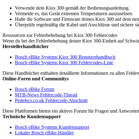
Verwende dein Kiox 300 gemäß der Bedienungsanleitung.
Vermeide es, das Gerät extremen Temperaturen auszusetzen.
Halte die Software und Firmware deines Kiox 300 auf dem neu
Überprüfe regelmäßig die Kabel und Anschlüsse und sichere sie
Ressourcen zur Fehlerbehebung bei Kiox 300 Fehlercodes
Wenn du bei der Fehlerbehebung deiner Kiox 300-Einheit auf Schwier
Herstellerhandbücher
Bosch eBike Systems Kiox 300 Benutzerhandbuch
Bosch eBike Systems Kiox 300 Fehlercodes-Liste
Diese Handbücher enthalten detaillierte Informationen zu allen Fehl
Online-Foren und Communitys
Bosch eBike Forum
MTB-News Fehlercode-Thread
Pedelecs.co.uk Fehlercode-Abschnitt
Diese Plattformen bieten ein aktives Forum für Fragen und Antworte
Technische Kundensupport
Bosch eBike Systems Kundensupport
Lokaler Bosch eBike-Händler