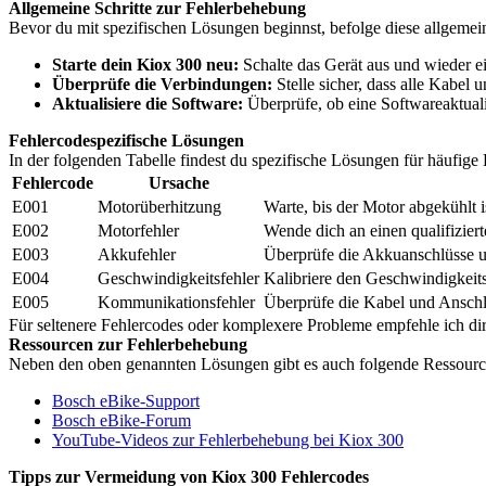
Allgemeine Schritte zur Fehlerbehebung
Bevor du mit spezifischen Lösungen beginnst, befolge diese allgemei
Starte dein Kiox 300 neu:
Schalte das Gerät aus und wieder ei
Überprüfe die Verbindungen:
Stelle sicher, dass alle Kabel u
Aktualisiere die Software:
Überprüfe, ob eine Softwareaktuali
Fehlercodespezifische Lösungen
In der folgenden Tabelle findest du spezifische Lösungen für häufige
Fehlercode
Ursache
E001
Motorüberhitzung
Warte, bis der Motor abgekühlt i
E002
Motorfehler
Wende dich an einen qualifizier
E003
Akkufehler
Überprüfe die Akkuanschlüsse u
E004
Geschwindigkeitsfehler
Kalibriere den Geschwindigkeits
E005
Kommunikationsfehler
Überprüfe die Kabel und Anschl
Für seltenere Fehlercodes oder komplexere Probleme empfehle ich dir
Ressourcen zur Fehlerbehebung
Neben den oben genannten Lösungen gibt es auch folgende Ressource
Bosch eBike-Support
Bosch eBike-Forum
YouTube-Videos zur Fehlerbehebung bei Kiox 300
Tipps zur Vermeidung von Kiox 300 Fehlercodes