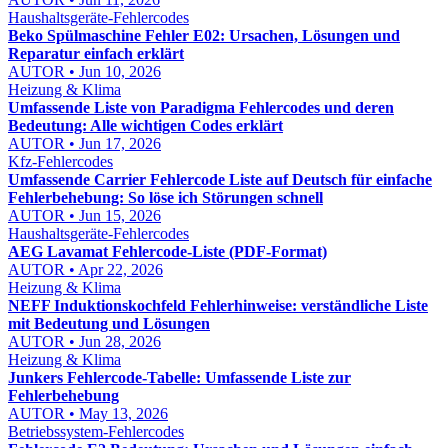
Haushaltsgeräte-Fehlercodes
Beko Spülmaschine Fehler E02: Ursachen, Lösungen und
Reparatur einfach erklärt
AUTOR • Jun 10, 2026
Heizung & Klima
Umfassende Liste von Paradigma Fehlercodes und deren
Bedeutung: Alle wichtigen Codes erklärt
AUTOR • Jun 17, 2026
Kfz-Fehlercodes
Umfassende Carrier Fehlercode Liste auf Deutsch für einfache
Fehlerbehebung: So löse ich Störungen schnell
AUTOR • Jun 15, 2026
Haushaltsgeräte-Fehlercodes
AEG Lavamat Fehlercode-Liste (PDF-Format)
AUTOR • Apr 22, 2026
Heizung & Klima
NEFF Induktionskochfeld Fehlerhinweise: verständliche Liste
mit Bedeutung und Lösungen
AUTOR • Jun 28, 2026
Heizung & Klima
Junkers Fehlercode-Tabelle: Umfassende Liste zur
Fehlerbehebung
AUTOR • May 13, 2026
Betriebssystem-Fehlercodes