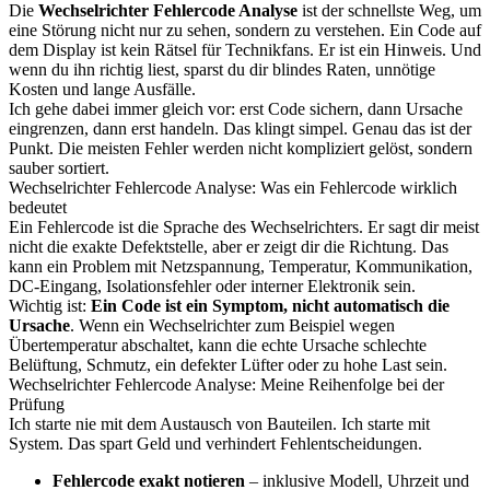
Die
Wechselrichter Fehlercode Analyse
ist der schnellste Weg, um
eine Störung nicht nur zu sehen, sondern zu verstehen. Ein Code auf
dem Display ist kein Rätsel für Technikfans. Er ist ein Hinweis. Und
wenn du ihn richtig liest, sparst du dir blindes Raten, unnötige
Kosten und lange Ausfälle.
Ich gehe dabei immer gleich vor: erst Code sichern, dann Ursache
eingrenzen, dann erst handeln. Das klingt simpel. Genau das ist der
Punkt. Die meisten Fehler werden nicht kompliziert gelöst, sondern
sauber sortiert.
Wechselrichter Fehlercode Analyse: Was ein Fehlercode wirklich
bedeutet
Ein Fehlercode ist die Sprache des Wechselrichters. Er sagt dir meist
nicht die exakte Defektstelle, aber er zeigt dir die Richtung. Das
kann ein Problem mit Netzspannung, Temperatur, Kommunikation,
DC-Eingang, Isolationsfehler oder interner Elektronik sein.
Wichtig ist:
Ein Code ist ein Symptom, nicht automatisch die
Ursache
. Wenn ein Wechselrichter zum Beispiel wegen
Übertemperatur abschaltet, kann die echte Ursache schlechte
Belüftung, Schmutz, ein defekter Lüfter oder zu hohe Last sein.
Wechselrichter Fehlercode Analyse: Meine Reihenfolge bei der
Prüfung
Ich starte nie mit dem Austausch von Bauteilen. Ich starte mit
System. Das spart Geld und verhindert Fehlentscheidungen.
Fehlercode exakt notieren
– inklusive Modell, Uhrzeit und