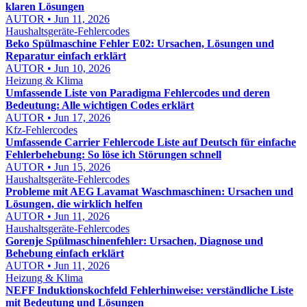
klaren Lösungen
AUTOR • Jun 11, 2026
Haushaltsgeräte-Fehlercodes
Beko Spülmaschine Fehler E02: Ursachen, Lösungen und
Reparatur einfach erklärt
AUTOR • Jun 10, 2026
Heizung & Klima
Umfassende Liste von Paradigma Fehlercodes und deren
Bedeutung: Alle wichtigen Codes erklärt
AUTOR • Jun 17, 2026
Kfz-Fehlercodes
Umfassende Carrier Fehlercode Liste auf Deutsch für einfache
Fehlerbehebung: So löse ich Störungen schnell
AUTOR • Jun 15, 2026
Haushaltsgeräte-Fehlercodes
Probleme mit AEG Lavamat Waschmaschinen: Ursachen und
Lösungen, die wirklich helfen
AUTOR • Jun 11, 2026
Haushaltsgeräte-Fehlercodes
Gorenje Spülmaschinenfehler: Ursachen, Diagnose und
Behebung einfach erklärt
AUTOR • Jun 11, 2026
Heizung & Klima
NEFF Induktionskochfeld Fehlerhinweise: verständliche Liste
mit Bedeutung und Lösungen