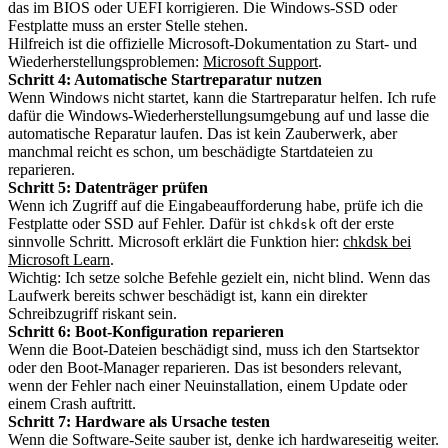
das im BIOS oder UEFI korrigieren. Die Windows-SSD oder
Festplatte muss an erster Stelle stehen.
Hilfreich ist die offizielle Microsoft-Dokumentation zu Start- und
Wiederherstellungsproblemen:
Microsoft Support
.
Schritt 4: Automatische Startreparatur nutzen
Wenn Windows nicht startet, kann die Startreparatur helfen. Ich rufe
dafür die Windows-Wiederherstellungsumgebung auf und lasse die
automatische Reparatur laufen. Das ist kein Zauberwerk, aber
manchmal reicht es schon, um beschädigte Startdateien zu
reparieren.
Schritt 5: Datenträger prüfen
Wenn ich Zugriff auf die Eingabeaufforderung habe, prüfe ich die
Festplatte oder SSD auf Fehler. Dafür ist
oft der erste
chkdsk
sinnvolle Schritt. Microsoft erklärt die Funktion hier:
chkdsk bei
Microsoft Learn
.
Wichtig: Ich setze solche Befehle gezielt ein, nicht blind. Wenn das
Laufwerk bereits schwer beschädigt ist, kann ein direkter
Schreibzugriff riskant sein.
Schritt 6: Boot-Konfiguration reparieren
Wenn die Boot-Dateien beschädigt sind, muss ich den Startsektor
oder den Boot-Manager reparieren. Das ist besonders relevant,
wenn der Fehler nach einer Neuinstallation, einem Update oder
einem Crash auftritt.
Schritt 7: Hardware als Ursache testen
Wenn die Software-Seite sauber ist, denke ich hardwareseitig weiter.