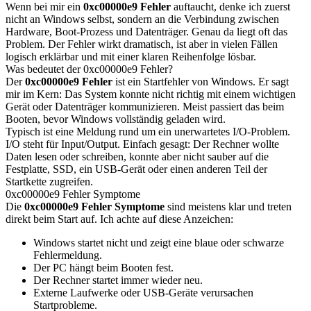
Wenn bei mir ein
0xc00000e9 Fehler
auftaucht, denke ich zuerst
nicht an Windows selbst, sondern an die Verbindung zwischen
Hardware, Boot-Prozess und Datenträger. Genau da liegt oft das
Problem. Der Fehler wirkt dramatisch, ist aber in vielen Fällen
logisch erklärbar und mit einer klaren Reihenfolge lösbar.
Was bedeutet der 0xc00000e9 Fehler?
Der
0xc00000e9 Fehler
ist ein Startfehler von Windows. Er sagt
mir im Kern: Das System konnte nicht richtig mit einem wichtigen
Gerät oder Datenträger kommunizieren. Meist passiert das beim
Booten, bevor Windows vollständig geladen wird.
Typisch ist eine Meldung rund um ein unerwartetes I/O-Problem.
I/O steht für Input/Output. Einfach gesagt: Der Rechner wollte
Daten lesen oder schreiben, konnte aber nicht sauber auf die
Festplatte, SSD, ein USB-Gerät oder einen anderen Teil der
Startkette zugreifen.
0xc00000e9 Fehler Symptome
Die
0xc00000e9 Fehler Symptome
sind meistens klar und treten
direkt beim Start auf. Ich achte auf diese Anzeichen:
Windows startet nicht und zeigt eine blaue oder schwarze
Fehlermeldung.
Der PC hängt beim Booten fest.
Der Rechner startet immer wieder neu.
Externe Laufwerke oder USB-Geräte verursachen
Startprobleme.