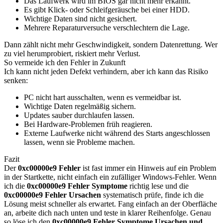
Das Laufwerk wird im BIOS gar nicht mehr erkannt.
Es gibt Klick- oder Schleifgeräusche bei einer HDD.
Wichtige Daten sind nicht gesichert.
Mehrere Reparaturversuche verschlechtern die Lage.
Dann zählt nicht mehr Geschwindigkeit, sondern Datenrettung. Wer
zu viel herumprobiert, riskiert mehr Verlust.
So vermeide ich den Fehler in Zukunft
Ich kann nicht jeden Defekt verhindern, aber ich kann das Risiko
senken:
PC nicht hart ausschalten, wenn es vermeidbar ist.
Wichtige Daten regelmäßig sichern.
Updates sauber durchlaufen lassen.
Bei Hardware-Problemen früh reagieren.
Externe Laufwerke nicht während des Starts angeschlossen
lassen, wenn sie Probleme machen.
Fazit
Der
0xc00000e9 Fehler
ist fast immer ein Hinweis auf ein Problem
in der Startkette, nicht einfach ein zufälliger Windows-Fehler. Wenn
ich die
0xc00000e9 Fehler Symptome
richtig lese und die
0xc00000e9 Fehler Ursachen
systematisch prüfe, finde ich die
Lösung meist schneller als erwartet. Fang einfach an der Oberfläche
an, arbeite dich nach unten und teste in klarer Reihenfolge. Genau
so löse ich den
0xc00000e9 Fehler Symptome Ursachen und