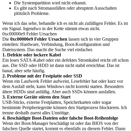
Die Systempartition wird nicht erkannt.
Es gibt nach Stromausfällen oder abruptem Ausschalten
plötzlich Probleme.
Wenn ich das sehe, behandle ich es nicht als zufälligen Fehler. Es ist
ein Signal. Irgendwo in der Kette stimmt etwas nicht.
0xc00000e9 Fehler Ursachen
Die
0xc00000e9 Fehler Ursachen
lassen sich in vier Gruppen
einteilen: Hardware, Verbindung, Boot-Konfiguration und
Dateisystem. Das macht die Suche viel einfacher.
1. Defekte oder lockere Kabel
Ein loses SATA-Kabel oder ein defektes Stromkabel reicht oft schon
aus. Die SSD oder HDD ist dann nicht stabil erreichbar. Das ist
banal, aber sehr häufig.
2. Probleme mit der Festplatte oder SSD
Wenn ein Laufwerk Fehler aufweist, Lesefehler hat oder kurz vor
dem Ausfall steht, kann Windows nicht korrekt starten. Besonders
ältere HDDs sind anfällig. Aber auch SSDs können ausfallen.
3. Externe Geräte stören den Start
USB-Sticks, externe Festplatten, Speicherkarten oder sogar
bestimmte Peripheriegeräte können den Startprozess blockieren. Ich
trenne deshalb zuerst alles Unnötige.
4. Beschädigte Boot-Dateien oder falsche Boot-Reihenfolge
Wenn der Boot-Manager beschädigt ist oder das BIOS von der
falschen Quelle startet, kommt es ebenfalls zu diesem Fehler. Dann