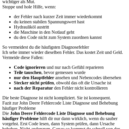
wichtiger als Mut.
Stoppe und hole Hilfe, wenn:
der Fehler nach kurzer Zeit immer wiederkommt
du keinen stabilen Spannungswert hast
Hydrauliköl austritt
die Maschine in den Notlauf geht
du den Code nicht zum System zuordnen kannst
So vermeidest du die häufigsten Diagnosefehler
Ich sehe immer wieder dieselben Fehler. Das kostet Zeit und Geld.
Vermeide diese Fallen:
Code ignorieren
und nur nach Gefühl reparieren
Teile tauschen
, bevor gemessen wurde
nur den Hauptfehler
ansehen und Nebencodes übersehen
Stecker nicht prüfen
, obwohl das oft die Ursache ist
nach der Reparatur
den Fehler nicht kontrollieren
Die beste Diagnose ist nicht kompliziert. Sie ist konsequent.
Fazit zur John Deere Fehlercode Liste Diagnose und Behebung
häufiger Probleme
Die
John Deere Fehlercode Liste Diagnose und Behebung
häufiger Probleme
hilft dir nur dann wirklich, wenn du sauber
vorgehst. Erst Code lesen, dann System prüfen, dann Ursache
beheben. Nicht andersrum. Genau so kommst du schnell von der