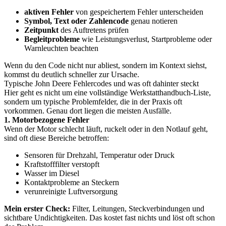
aktiven Fehler
von gespeichertem Fehler unterscheiden
Symbol, Text oder Zahlencode
genau notieren
Zeitpunkt
des Auftretens prüfen
Begleitprobleme
wie Leistungsverlust, Startprobleme oder
Warnleuchten beachten
Wenn du den Code nicht nur abliest, sondern im Kontext siehst,
kommst du deutlich schneller zur Ursache.
Typische John Deere Fehlercodes und was oft dahinter steckt
Hier geht es nicht um eine vollständige Werkstatthandbuch-Liste,
sondern um typische Problemfelder, die in der Praxis oft
vorkommen. Genau dort liegen die meisten Ausfälle.
1. Motorbezogene Fehler
Wenn der Motor schlecht läuft, ruckelt oder in den Notlauf geht,
sind oft diese Bereiche betroffen:
Sensoren für Drehzahl, Temperatur oder Druck
Kraftstofffilter verstopft
Wasser im Diesel
Kontaktprobleme an Steckern
verunreinigte Luftversorgung
Mein erster Check:
Filter, Leitungen, Steckverbindungen und
sichtbare Undichtigkeiten. Das kostet fast nichts und löst oft schon