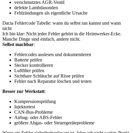
verschmutztes AGR-Ventil
defekte Lambdasonden
Fehlzündungen als eigentliche Ursache
Dacia Fehlercode Tabelle: wann du selbst ran kannst und wann
nicht
Ich bin klar: Nicht jeder Fehler gehört in die Heimwerker-Ecke.
Manche Dinge sind einfach, andere nicht.
Selbst machbar
:
Fehlercodes auslesen und dokumentieren
Batterie prüfen
Stecker kontrollieren
Luftfilter prüfen
Sichtbare Schläuche auf Risse prüfen
Fehler nach Reparatur löschen und testen
Besser zur Werkstatt
:
Kompressionsprüfung
Injektortest
CAN-Bus-Probleme
Airbag- oder ABS-Fehler
größere Abgas- oder Steuergeräteprobleme
Wenn ein Fehler sicherheitsrelevant ist, fahre ich nicht weiter. Punkt.