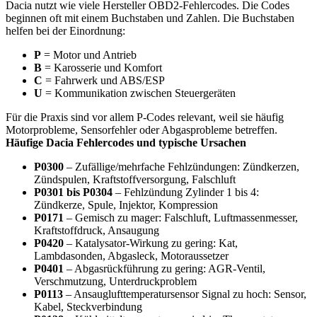
Dacia nutzt wie viele Hersteller OBD2-Fehlercodes. Die Codes
beginnen oft mit einem Buchstaben und Zahlen. Die Buchstaben
helfen bei der Einordnung:
P
= Motor und Antrieb
B
= Karosserie und Komfort
C
= Fahrwerk und ABS/ESP
U
= Kommunikation zwischen Steuergeräten
Für die Praxis sind vor allem P-Codes relevant, weil sie häufig
Motorprobleme, Sensorfehler oder Abgasprobleme betreffen.
Häufige Dacia Fehlercodes und typische Ursachen
P0300
– Zufällige/mehrfache Fehlzündungen: Zündkerzen,
Zündspulen, Kraftstoffversorgung, Falschluft
P0301 bis P0304
– Fehlzündung Zylinder 1 bis 4:
Zündkerze, Spule, Injektor, Kompression
P0171
– Gemisch zu mager: Falschluft, Luftmassenmesser,
Kraftstoffdruck, Ansaugung
P0420
– Katalysator-Wirkung zu gering: Kat,
Lambdasonden, Abgasleck, Motoraussetzer
P0401
– Abgasrückführung zu gering: AGR-Ventil,
Verschmutzung, Unterdruckproblem
P0113
– Ansauglufttemperatursensor Signal zu hoch: Sensor,
Kabel, Steckverbindung