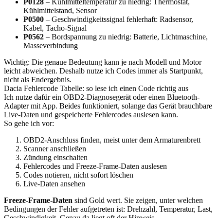
P0128
– Kühlmitteltemperatur zu niedrig: Thermostat,
Kühlmittelstand, Sensor
P0500
– Geschwindigkeitssignal fehlerhaft: Radsensor,
Kabel, Tacho-Signal
P0562
– Bordspannung zu niedrig: Batterie, Lichtmaschine,
Masseverbindung
Wichtig: Die genaue Bedeutung kann je nach Modell und Motor
leicht abweichen. Deshalb nutze ich Codes immer als Startpunkt,
nicht als Endergebnis.
Dacia Fehlercode Tabelle: so lese ich einen Code richtig aus
Ich nutze dafür ein OBD2-Diagnosegerät oder einen Bluetooth-
Adapter mit App. Beides funktioniert, solange das Gerät brauchbare
Live-Daten und gespeicherte Fehlercodes auslesen kann.
So gehe ich vor:
OBD2-Anschluss finden, meist unter dem Armaturenbrett
Scanner anschließen
Zündung einschalten
Fehlercodes und Freeze-Frame-Daten auslesen
Codes notieren, nicht sofort löschen
Live-Daten ansehen
Freeze-Frame-Daten
sind Gold wert. Sie zeigen, unter welchen
Bedingungen der Fehler aufgetreten ist: Drehzahl, Temperatur, Last,
Geschwindigkeit. Genau da liegt oft der Hinweis.