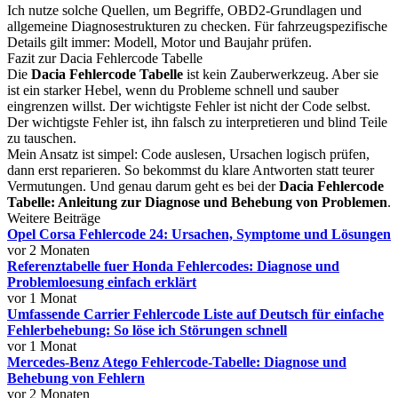
Ich nutze solche Quellen, um Begriffe, OBD2-Grundlagen und
allgemeine Diagnosestrukturen zu checken. Für fahrzeugspezifische
Details gilt immer: Modell, Motor und Baujahr prüfen.
Fazit zur Dacia Fehlercode Tabelle
Die
Dacia Fehlercode Tabelle
ist kein Zauberwerkzeug. Aber sie
ist ein starker Hebel, wenn du Probleme schnell und sauber
eingrenzen willst. Der wichtigste Fehler ist nicht der Code selbst.
Der wichtigste Fehler ist, ihn falsch zu interpretieren und blind Teile
zu tauschen.
Mein Ansatz ist simpel: Code auslesen, Ursachen logisch prüfen,
dann erst reparieren. So bekommst du klare Antworten statt teurer
Vermutungen. Und genau darum geht es bei der
Dacia Fehlercode
Tabelle: Anleitung zur Diagnose und Behebung von Problemen
.
Weitere Beiträge
Opel Corsa Fehlercode 24: Ursachen, Symptome und Lösungen
vor 2 Monaten
Referenztabelle fuer Honda Fehlercodes: Diagnose und
Problemloesung einfach erklärt
vor 1 Monat
Umfassende Carrier Fehlercode Liste auf Deutsch für einfache
Fehlerbehebung: So löse ich Störungen schnell
vor 1 Monat
Mercedes-Benz Atego Fehlercode-Tabelle: Diagnose und
Behebung von Fehlern
vor 2 Monaten