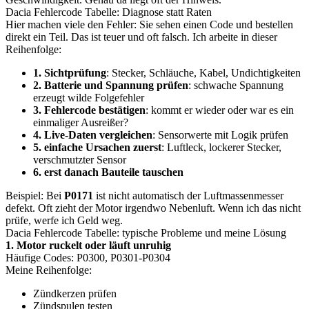
Dacia Fehlercode Tabelle: Diagnose statt Raten
Hier machen viele den Fehler: Sie sehen einen Code und bestellen
direkt ein Teil. Das ist teuer und oft falsch. Ich arbeite in dieser
Reihenfolge:
1. Sichtprüfung
: Stecker, Schläuche, Kabel, Undichtigkeiten
2. Batterie und Spannung prüfen
: schwache Spannung
erzeugt wilde Folgefehler
3. Fehlercode bestätigen
: kommt er wieder oder war es ein
einmaliger Ausreißer?
4. Live-Daten vergleichen
: Sensorwerte mit Logik prüfen
5. einfache Ursachen zuerst
: Luftleck, lockerer Stecker,
verschmutzter Sensor
6. erst danach Bauteile tauschen
Beispiel: Bei
P0171
ist nicht automatisch der Luftmassenmesser
defekt. Oft zieht der Motor irgendwo Nebenluft. Wenn ich das nicht
prüfe, werfe ich Geld weg.
Dacia Fehlercode Tabelle: typische Probleme und meine Lösung
1. Motor ruckelt oder läuft unruhig
Häufige Codes: P0300, P0301-P0304
Meine Reihenfolge:
Zündkerzen prüfen
Zündspulen testen