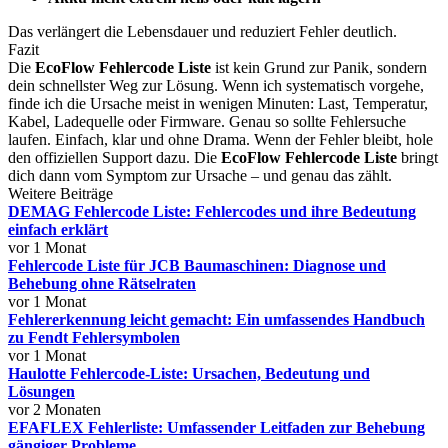
Das verlängert die Lebensdauer und reduziert Fehler deutlich.
Fazit
Die
EcoFlow Fehlercode Liste
ist kein Grund zur Panik, sondern
dein schnellster Weg zur Lösung. Wenn ich systematisch vorgehe,
finde ich die Ursache meist in wenigen Minuten: Last, Temperatur,
Kabel, Ladequelle oder Firmware. Genau so sollte Fehlersuche
laufen. Einfach, klar und ohne Drama. Wenn der Fehler bleibt, hole
den offiziellen Support dazu. Die
EcoFlow Fehlercode Liste
bringt
dich dann vom Symptom zur Ursache – und genau das zählt.
Weitere Beiträge
DEMAG Fehlercode Liste: Fehlercodes und ihre Bedeutung
einfach erklärt
vor 1 Monat
Fehlercode Liste für JCB Baumaschinen: Diagnose und
Behebung ohne Rätselraten
vor 1 Monat
Fehlererkennung leicht gemacht: Ein umfassendes Handbuch
zu Fendt Fehlersymbolen
vor 1 Monat
Haulotte Fehlercode-Liste: Ursachen, Bedeutung und
Lösungen
vor 2 Monaten
EFAFLEX Fehlerliste: Umfassender Leitfaden zur Behebung
gängiger Probleme