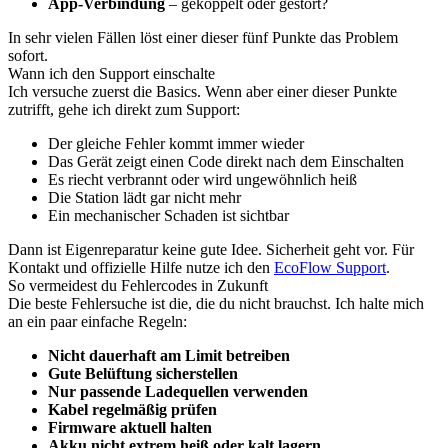
App-Verbindung
– gekoppelt oder gestört?
In sehr vielen Fällen löst einer dieser fünf Punkte das Problem
sofort.
Wann ich den Support einschalte
Ich versuche zuerst die Basics. Wenn aber einer dieser Punkte
zutrifft, gehe ich direkt zum Support:
Der gleiche Fehler kommt immer wieder
Das Gerät zeigt einen Code direkt nach dem Einschalten
Es riecht verbrannt oder wird ungewöhnlich heiß
Die Station lädt gar nicht mehr
Ein mechanischer Schaden ist sichtbar
Dann ist Eigenreparatur keine gute Idee. Sicherheit geht vor. Für
Kontakt und offizielle Hilfe nutze ich den
EcoFlow Support
.
So vermeidest du Fehlercodes in Zukunft
Die beste Fehlersuche ist die, die du nicht brauchst. Ich halte mich
an ein paar einfache Regeln:
Nicht dauerhaft am Limit betreiben
Gute Belüftung sicherstellen
Nur passende Ladequellen verwenden
Kabel regelmäßig prüfen
Firmware aktuell halten
Akku nicht extrem heiß oder kalt lagern