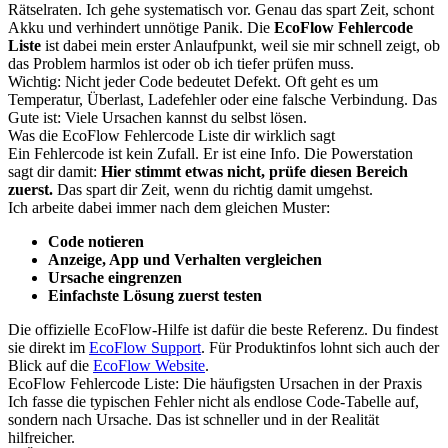
Rätselraten. Ich gehe systematisch vor. Genau das spart Zeit, schont
Akku und verhindert unnötige Panik. Die
EcoFlow Fehlercode
Liste
ist dabei mein erster Anlaufpunkt, weil sie mir schnell zeigt, ob
das Problem harmlos ist oder ob ich tiefer prüfen muss.
Wichtig: Nicht jeder Code bedeutet Defekt. Oft geht es um
Temperatur, Überlast, Ladefehler oder eine falsche Verbindung. Das
Gute ist: Viele Ursachen kannst du selbst lösen.
Was die EcoFlow Fehlercode Liste dir wirklich sagt
Ein Fehlercode ist kein Zufall. Er ist eine Info. Die Powerstation
sagt dir damit:
Hier stimmt etwas nicht, prüfe diesen Bereich
zuerst.
Das spart dir Zeit, wenn du richtig damit umgehst.
Ich arbeite dabei immer nach dem gleichen Muster:
Code notieren
Anzeige, App und Verhalten vergleichen
Ursache eingrenzen
Einfachste Lösung zuerst testen
Die offizielle EcoFlow-Hilfe ist dafür die beste Referenz. Du findest
sie direkt im
EcoFlow Support
. Für Produktinfos lohnt sich auch der
Blick auf die
EcoFlow Website
.
EcoFlow Fehlercode Liste: Die häufigsten Ursachen in der Praxis
Ich fasse die typischen Fehler nicht als endlose Code-Tabelle auf,
sondern nach Ursache. Das ist schneller und in der Realität
hilfreicher.