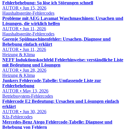
Fehlerbehebung: So löse ich Störungen schnell
AUTOR • Jun 15, 2026
Haushaltsgeräte-Fehlercodes
Probleme mit AEG Lavamat Waschmaschinen: Ursachen und
Lösungen, die wirklich helfen
AUTOR • Jun 11, 2026
Haushaltsgeräte-Fehlercodes
Gorenje Spülmaschinenfehler: Ursachen, Diagnose und
Behebung einfach erklärt
AUTOR • Jun 11, 2026
Heizung & Klima
NEFF Induktionskochfeld Fehlerhinweise: verständliche Liste
mit Bedeutung und Lösungen
AUTOR • Jun 28, 2026
Heizung & Klima
Junkers Fehlercode-Tabelle: Umfassende Liste zur
Fehlerbehebung
AUTOR • May 13, 2026
Betriebssystem-Fehlercodes
Fehlercode E2 Bedeutung: Ursachen und Lösungen einfach
erklärt
AUTOR • Jun 30, 2026
Kfz-Fehlercodes
Mercedes-Benz Atego Fehlercode-Tabelle: Diagnose und
Behebung von Fehlern