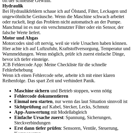
oft der schnellste Gewinn.
Hydraulik
Bei Hydraulikfehlern schaue ich auf Ölstand, Filter, Leckagen und
ungewöhnliche Geräusche. Wenn die Maschine schwach arbeitet
oder ruckelt, liegt das Problem nicht automatisch an der Pumpe.
Manchmal ist es nur ein verschmutzter Filter oder ein Sensor, der
falsche Werte liefert.
Motor und Abgas
Motorcodes sind oft nervig, weil sie viele Ursachen haben können.
Hier achte ich auf Luftzufuhr, Kraftstoffversorgung, Temperatur und
Warnmeldungen. Wenn möglich, prüfe ich zuerst einfache Dinge,
bevor ich tiefer einsteige.
JCB Fehlercode App: Meine Checkliste für die schnelle
Fehlerbehebung
Wenn ich einen Fehlercode sehe, arbeite ich mit einer klaren
Reihenfolge. Das spart Zeit und verhindert Panik.
Maschine sichern
und Betrieb stoppen, wenn nötig
Fehlercode dokumentieren
Einmal neu starten
, nur wenn das laut Situation sinnvoll ist
Sichtprüfung
auf Kabel, Stecker, Lecks, Schmutz
App-Auswertung
mit Modellabgleich
Einfache Ursache zuerst
: Spannung, Sicherungen,
Steckverbindungen
Erst dann tiefer prüfen
: Sensoren, Ventile, Steuerung,