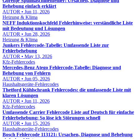
Gorenje Spülmaschinenfehler: Ursachen, Diagnose und
Behebung einfach erklärt
AUTOR • Jun 11, 2026
Heizung & Klima
NEFF Induktionskochfeld Fehlerhinweise: verständliche Liste
mit Bedeutung und Lösungen
AUTOR • Jun 28, 2026
Heizung & Klima
Junkers Fehlercode-Tabelle: Umfassende Liste zur
Fehlerbehebung
AUTOR • May 13, 2026
Kfz-Fehlercodes
Mercedes-Benz Atego Fehlercode-Tabelle: Diagnose und
Behebung von Fehlern
AUTOR • Jun 05, 2026
Haushaltsgeräte-Fehlercodes
Thetford Kühlschrank Fehlercodes: die umfassende Liste mit
klaren Lösungen
AUTOR • Jun 11, 2026
Kfz-Fehlercodes
Umfassende Carrier Fehlercode Liste auf Deutsch für einfache
Fehlerbehebung: So löse ich Störungen schnell
AUTOR • Jun 15, 2026
Haushaltsgeräte-Fehlercodes
Bosch Fehlercode 113121: Ursachen, Diagnose und Behebung