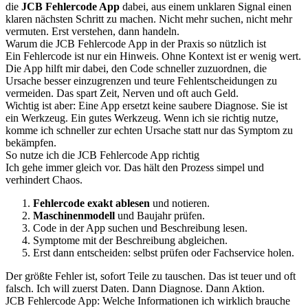
die
JCB Fehlercode App
dabei, aus einem unklaren Signal einen
klaren nächsten Schritt zu machen. Nicht mehr suchen, nicht mehr
vermuten. Erst verstehen, dann handeln.
Warum die JCB Fehlercode App in der Praxis so nützlich ist
Ein Fehlercode ist nur ein Hinweis. Ohne Kontext ist er wenig wert.
Die App hilft mir dabei, den Code schneller zuzuordnen, die
Ursache besser einzugrenzen und teure Fehlentscheidungen zu
vermeiden. Das spart Zeit, Nerven und oft auch Geld.
Wichtig ist aber: Eine App ersetzt keine saubere Diagnose. Sie ist
ein Werkzeug. Ein gutes Werkzeug. Wenn ich sie richtig nutze,
komme ich schneller zur echten Ursache statt nur das Symptom zu
bekämpfen.
So nutze ich die JCB Fehlercode App richtig
Ich gehe immer gleich vor. Das hält den Prozess simpel und
verhindert Chaos.
Fehlercode exakt ablesen
und notieren.
Maschinenmodell
und Baujahr prüfen.
Code in der App suchen und Beschreibung lesen.
Symptome mit der Beschreibung abgleichen.
Erst dann entscheiden: selbst prüfen oder Fachservice holen.
Der größte Fehler ist, sofort Teile zu tauschen. Das ist teuer und oft
falsch. Ich will zuerst Daten. Dann Diagnose. Dann Aktion.
JCB Fehlercode App: Welche Informationen ich wirklich brauche