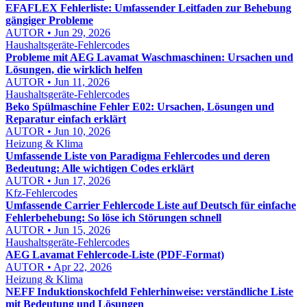
EFAFLEX Fehlerliste: Umfassender Leitfaden zur Behebung
gängiger Probleme
AUTOR • Jun 29, 2026
Haushaltsgeräte-Fehlercodes
Probleme mit AEG Lavamat Waschmaschinen: Ursachen und
Lösungen, die wirklich helfen
AUTOR • Jun 11, 2026
Haushaltsgeräte-Fehlercodes
Beko Spülmaschine Fehler E02: Ursachen, Lösungen und
Reparatur einfach erklärt
AUTOR • Jun 10, 2026
Heizung & Klima
Umfassende Liste von Paradigma Fehlercodes und deren
Bedeutung: Alle wichtigen Codes erklärt
AUTOR • Jun 17, 2026
Kfz-Fehlercodes
Umfassende Carrier Fehlercode Liste auf Deutsch für einfache
Fehlerbehebung: So löse ich Störungen schnell
AUTOR • Jun 15, 2026
Haushaltsgeräte-Fehlercodes
AEG Lavamat Fehlercode-Liste (PDF-Format)
AUTOR • Apr 22, 2026
Heizung & Klima
NEFF Induktionskochfeld Fehlerhinweise: verständliche Liste
mit Bedeutung und Lösungen