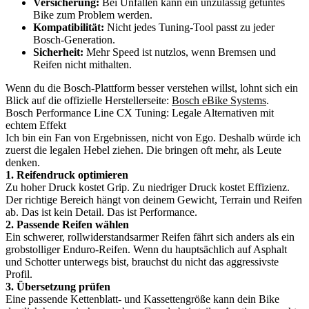
Versicherung:
Bei Unfällen kann ein unzulässig getuntes
Bike zum Problem werden.
Kompatibilität:
Nicht jedes Tuning-Tool passt zu jeder
Bosch-Generation.
Sicherheit:
Mehr Speed ist nutzlos, wenn Bremsen und
Reifen nicht mithalten.
Wenn du die Bosch-Plattform besser verstehen willst, lohnt sich ein
Blick auf die offizielle Herstellerseite:
Bosch eBike Systems
.
Bosch Performance Line CX Tuning: Legale Alternativen mit
echtem Effekt
Ich bin ein Fan von Ergebnissen, nicht von Ego. Deshalb würde ich
zuerst die legalen Hebel ziehen. Die bringen oft mehr, als Leute
denken.
1. Reifendruck optimieren
Zu hoher Druck kostet Grip. Zu niedriger Druck kostet Effizienz.
Der richtige Bereich hängt von deinem Gewicht, Terrain und Reifen
ab. Das ist kein Detail. Das ist Performance.
2. Passende Reifen wählen
Ein schwerer, rollwiderstandsarmer Reifen fährt sich anders als ein
grobstolliger Enduro-Reifen. Wenn du hauptsächlich auf Asphalt
und Schotter unterwegs bist, brauchst du nicht das aggressivste
Profil.
3. Übersetzung prüfen
Eine passende Kettenblatt- und Kassettengröße kann dein Bike