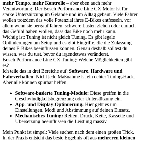
mehr Tempo, mehr Kontrolle
– aber eben auch mehr
Verantwortung. Der Bosch Performance Line CX Motor ist für
starke Unterstützung im Gelände und im Alltag gebaut. Viele Fahrer
wollen trotzdem das volle Potenzial ihres E-Bikes entfesseln, vor
allem wenn sie bergauf fahren, schwere Lasten ziehen oder einfach
das Gefühl haben wollen, dass das Bike noch mehr kann.
Wichtig ist: Tuning ist nicht gleich Tuning. Es gibt legale
Optimierungen am Setup und es gibt Eingriffe, die die Zulassung
deines E-Bikes beeinflussen können. Genau deshalb solltest du
wissen, was du tust, bevor du irgendetwas veränderst.
Bosch Performance Line CX Tuning: Welche Möglichkeiten gibt
es?
Ich teile das in drei Bereiche auf:
Software, Hardware und
Fahrverhalten
. Nicht jede Maßnahme ist ein echter Tuning-Hack.
Aber alle können spürbar helfen.
Software-basierte Tuning-Module:
Diese greifen in die
Geschwindigkeitsbegrenzung oder Unterstützung ein.
App- und Display-Optimierung:
Hier geht es um
Einstellungen, Modi und Abstimmung auf deinen Einsatz.
Mechanisches Tuning:
Reifen, Druck, Kette, Kassette und
Übersetzung beeinflussen die Leistung massiv.
Mein Punkt ist simpel: Viele suchen nach dem einen großen Trick.
In der Praxis entsteht das beste Ergebnis oft aus
mehreren kleinen