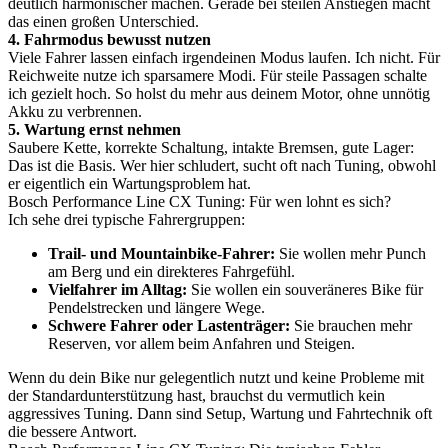
deutlich harmonischer machen. Gerade bei steilen Anstiegen macht
das einen großen Unterschied.
4. Fahrmodus bewusst nutzen
Viele Fahrer lassen einfach irgendeinen Modus laufen. Ich nicht. Für
Reichweite nutze ich sparsamere Modi. Für steile Passagen schalte
ich gezielt hoch. So holst du mehr aus deinem Motor, ohne unnötig
Akku zu verbrennen.
5. Wartung ernst nehmen
Saubere Kette, korrekte Schaltung, intakte Bremsen, gute Lager:
Das ist die Basis. Wer hier schludert, sucht oft nach Tuning, obwohl
er eigentlich ein Wartungsproblem hat.
Bosch Performance Line CX Tuning: Für wen lohnt es sich?
Ich sehe drei typische Fahrergruppen:
Trail- und Mountainbike-Fahrer:
Sie wollen mehr Punch
am Berg und ein direkteres Fahrgefühl.
Vielfahrer im Alltag:
Sie wollen ein souveräneres Bike für
Pendelstrecken und längere Wege.
Schwere Fahrer oder Lastenträger:
Sie brauchen mehr
Reserven, vor allem beim Anfahren und Steigen.
Wenn du dein Bike nur gelegentlich nutzt und keine Probleme mit
der Standardunterstützung hast, brauchst du vermutlich kein
aggressives Tuning. Dann sind Setup, Wartung und Fahrtechnik oft
die bessere Antwort.