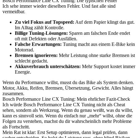
Bosch Performance Line CX Tuning: Die typischen Fehler
Ich sehe immer wieder dieselben Fehler. Und fast alle sind
vermeidbar.
Zu viel Fokus auf Topspeed:
Auf dem Papier klingt das gut.
Im Alltag zählt Kontrolle.
Billige Tuning-Lösungen:
Sparen am falschen Ende endet
oft mit Defekten oder Ausfällen.
Falsche Erwartungen:
Tuning macht aus einem E-Bike kein
Motorrad.
Bremsen ignorieren:
Mehr Leistung ohne starke Bremsen ist
schlecht gedacht.
Akkuverbrauch unterschätzen:
Mehr Support kostet immer
Energie.
Wenn du Performance willst, musst du das Bike als System denken.
Motor, Akku, Reifen, Bremsen, Übersetzung, Gewicht. Alles hängt
zusammen.
Bosch Performance Line CX Tuning: Mein ehrlicher Fazit-Check
Ich würde Bosch Performance Line CX Tuning nicht als Cheat
sehen, sondern als Werkzeug. Wenn du genau weißt, was du willst,
kann es sinnvoll sein. Wenn du einfach nur „mehr“ willst, ohne die
Folgen zu verstehen, machst du dir wahrscheinlich mehr Probleme
als Fortschritt.
Mein Rat ist klar: Erst Setup optimieren, dann legal prüfen, dann
sauber entscheiden. So holst du Leistung raus, ohne blind Risiken