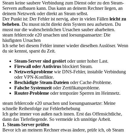
Steam keine saubere Verbindung zum Dienst oder zu den Steam-
Servern aufbauen kann. Das kann an deinem Rechner liegen, an
deinem Netzwerk oder direkt an Steam selbst.
Der Punkt ist: Der Fehler ist nervig, aber in vielen Fällen
leicht zu
beheben
. Du musst nicht direkt dein System neu aufsetzen. Du
musst nur die wahrscheinlichen Ursachen sauber abarbeiten.
steam fehlercode e20 ursachen und loesungsansaetze: Die
häufigsten Ursachen
Ich sehe bei diesem Fehler immer wieder dieselben Auslöser. Wenn
du sie kennst, sparst du Zeit.
Steam-Server sind gestört
oder unter hoher Last.
Firewall oder Antivirus
blockiert Steam.
Netzwerkprobleme
wie DNS-Fehler, instabile Verbindung
oder VPN-Konflikte.
Beschädigte Steam-Dateien
oder Cache-Probleme.
Falsche Systemzeit
oder Zertifikatsprobleme.
Router-Probleme
oder temporäre Sperren im Heimnetz.
steam fehlercode e20 ursachen und loesungsansaetze: Meine
schnelle Reihenfolge zur Fehlerbehebung
Ich gehe immer von außen nach innen. Erst das Offensichtliche,
dann das Tieferliegende. So vermeide ich unnötige Arbeit.
1. Steam-Server prüfen
Bevor ich an meinem Rechner etwas ändere, prüfe ich, ob Steam