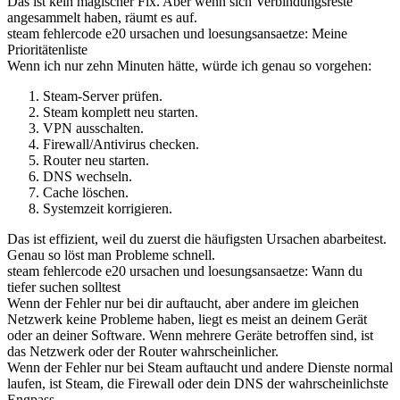
Das ist kein magischer Fix. Aber wenn sich Verbindungsreste
angesammelt haben, räumt es auf.
steam fehlercode e20 ursachen und loesungsansaetze: Meine
Prioritätenliste
Wenn ich nur zehn Minuten hätte, würde ich genau so vorgehen:
Steam-Server prüfen.
Steam komplett neu starten.
VPN ausschalten.
Firewall/Antivirus checken.
Router neu starten.
DNS wechseln.
Cache löschen.
Systemzeit korrigieren.
Das ist effizient, weil du zuerst die häufigsten Ursachen abarbeitest.
Genau so löst man Probleme schnell.
steam fehlercode e20 ursachen und loesungsansaetze: Wann du
tiefer suchen solltest
Wenn der Fehler nur bei dir auftaucht, aber andere im gleichen
Netzwerk keine Probleme haben, liegt es meist an deinem Gerät
oder an deiner Software. Wenn mehrere Geräte betroffen sind, ist
das Netzwerk oder der Router wahrscheinlicher.
Wenn der Fehler nur bei Steam auftaucht und andere Dienste normal
laufen, ist Steam, die Firewall oder dein DNS der wahrscheinlichste
Engpass.