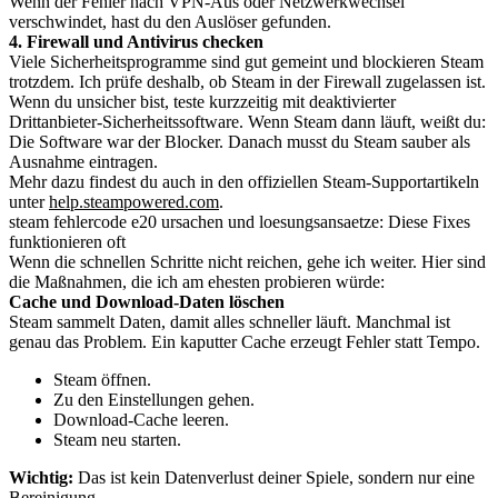
Wenn der Fehler nach VPN-Aus oder Netzwerkwechsel
verschwindet, hast du den Auslöser gefunden.
4. Firewall und Antivirus checken
Viele Sicherheitsprogramme sind gut gemeint und blockieren Steam
trotzdem. Ich prüfe deshalb, ob Steam in der Firewall zugelassen ist.
Wenn du unsicher bist, teste kurzzeitig mit deaktivierter
Drittanbieter-Sicherheitssoftware. Wenn Steam dann läuft, weißt du:
Die Software war der Blocker. Danach musst du Steam sauber als
Ausnahme eintragen.
Mehr dazu findest du auch in den offiziellen Steam-Supportartikeln
unter
help.steampowered.com
.
steam fehlercode e20 ursachen und loesungsansaetze: Diese Fixes
funktionieren oft
Wenn die schnellen Schritte nicht reichen, gehe ich weiter. Hier sind
die Maßnahmen, die ich am ehesten probieren würde:
Cache und Download-Daten löschen
Steam sammelt Daten, damit alles schneller läuft. Manchmal ist
genau das Problem. Ein kaputter Cache erzeugt Fehler statt Tempo.
Steam öffnen.
Zu den Einstellungen gehen.
Download-Cache leeren.
Steam neu starten.
Wichtig:
Das ist kein Datenverlust deiner Spiele, sondern nur eine
Bereinigung.