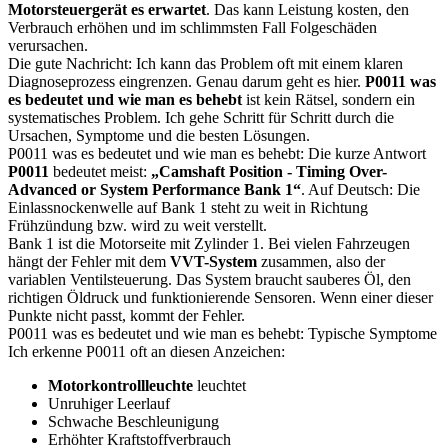
Motorsteuergerät es erwartet
. Das kann Leistung kosten, den
Verbrauch erhöhen und im schlimmsten Fall Folgeschäden
verursachen.
Die gute Nachricht: Ich kann das Problem oft mit einem klaren
Diagnoseprozess eingrenzen. Genau darum geht es hier.
P0011 was
es bedeutet und wie man es behebt
ist kein Rätsel, sondern ein
systematisches Problem. Ich gehe Schritt für Schritt durch die
Ursachen, Symptome und die besten Lösungen.
P0011 was es bedeutet und wie man es behebt: Die kurze Antwort
P0011
bedeutet meist:
„Camshaft Position - Timing Over-
Advanced or System Performance Bank 1“
. Auf Deutsch: Die
Einlassnockenwelle auf Bank 1 steht zu weit in Richtung
Frühzündung bzw. wird zu weit verstellt.
Bank 1 ist die Motorseite mit Zylinder 1. Bei vielen Fahrzeugen
hängt der Fehler mit dem
VVT-System
zusammen, also der
variablen Ventilsteuerung. Das System braucht sauberes Öl, den
richtigen Öldruck und funktionierende Sensoren. Wenn einer dieser
Punkte nicht passt, kommt der Fehler.
P0011 was es bedeutet und wie man es behebt: Typische Symptome
Ich erkenne P0011 oft an diesen Anzeichen:
Motorkontrollleuchte
leuchtet
Unruhiger Leerlauf
Schwache Beschleunigung
Erhöhter Kraftstoffverbrauch