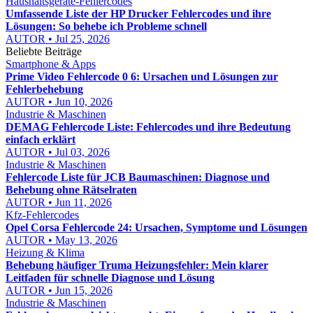
Haushaltsgeräte-Fehlercodes
Umfassende Liste der HP Drucker Fehlercodes und ihre
Lösungen: So behebe ich Probleme schnell
AUTOR • Jul 25, 2026
Beliebte Beiträge
Smartphone & Apps
Prime Video Fehlercode 0 6: Ursachen und Lösungen zur
Fehlerbehebung
AUTOR • Jun 10, 2026
Industrie & Maschinen
DEMAG Fehlercode Liste: Fehlercodes und ihre Bedeutung
einfach erklärt
AUTOR • Jul 03, 2026
Industrie & Maschinen
Fehlercode Liste für JCB Baumaschinen: Diagnose und
Behebung ohne Rätselraten
AUTOR • Jun 11, 2026
Kfz-Fehlercodes
Opel Corsa Fehlercode 24: Ursachen, Symptome und Lösungen
AUTOR • May 13, 2026
Heizung & Klima
Behebung häufiger Truma Heizungsfehler: Mein klarer
Leitfaden für schnelle Diagnose und Lösung
AUTOR • Jun 15, 2026
Industrie & Maschinen