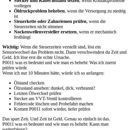
Stecker und Kabel instand setzen
, wenn Kontaktprobleme
vorliegen
Öldruckproblem beheben
, wenn die Versorgung zu niedrig
ist
Steuerkette oder Zahnriemen prüfen
, wenn die
Steuerzeiten nicht stimmen
Nockenwellenversteller ersetzen
, wenn er mechanisch
festhängt
Wichtig:
Wenn die Steuerzeiten verstellt sind, löst ein
Sensorwechsel das Problem nicht. Dann verschwendest du Zeit und
Geld. Ich löse erst die echte Ursache.
P0011 was es bedeutet und wie man es behebt: Was ich zuerst
prüfen würde
Wenn ich nur 10 Minuten hätte, würde ich so anfangen:
Ölstand checken
Ölzustand ansehen: dunkel, dick, verbrannt?
Letzten Ölwechsel prüfen
Stecker am VVT-Ventil kontrollieren
Fehlercode löschen und Probefahrt machen
Kommt P0011 sofort wieder, tiefer prüfen
Das spart Zeit. Und Zeit ist Geld. Genau so einfach ist das.
P0011 was es bedeutet und wie man es behebt: Kann man
weiterfahren?