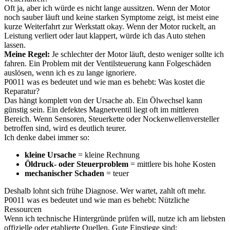
Oft ja, aber ich würde es nicht lange aussitzen. Wenn der Motor
noch sauber läuft und keine starken Symptome zeigt, ist meist eine
kurze Weiterfahrt zur Werkstatt okay. Wenn der Motor ruckelt, an
Leistung verliert oder laut klappert, würde ich das Auto stehen
lassen.
Meine Regel:
Je schlechter der Motor läuft, desto weniger sollte ich
fahren. Ein Problem mit der Ventilsteuerung kann Folgeschäden
auslösen, wenn ich es zu lange ignoriere.
P0011 was es bedeutet und wie man es behebt: Was kostet die
Reparatur?
Das hängt komplett von der Ursache ab. Ein Ölwechsel kann
günstig sein. Ein defektes Magnetventil liegt oft im mittleren
Bereich. Wenn Sensoren, Steuerkette oder Nockenwellenversteller
betroffen sind, wird es deutlich teurer.
Ich denke dabei immer so:
kleine Ursache
= kleine Rechnung
Öldruck- oder Steuerproblem
= mittlere bis hohe Kosten
mechanischer Schaden
= teuer
Deshalb lohnt sich frühe Diagnose. Wer wartet, zahlt oft mehr.
P0011 was es bedeutet und wie man es behebt: Nützliche
Ressourcen
Wenn ich technische Hintergründe prüfen will, nutze ich am liebsten
offizielle oder etablierte Quellen. Gute Einstiege sind: