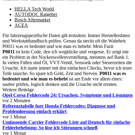
HELLA Tech World
AUTODOC Ratgeber
Bosch Aftermarket
ACEA
Für fahrzeugspezifische Daten gilt trotzdem: Immer Herstellerdaten
und Werkstatthandbuch prüfen. Genau da steckt oft die Wahrheit.
P0011 was es bedeutet und wie man es behebt: Mein Fazit
P0011
ist kein Code, den ich wegklicke und vergesse. Er zeigt mir
ein Problem in der Nockenwellenverstellung, meistens auf Bank 1.
In vielen Fällen sind Öl, VVT-Ventil, Sensorik oder Steuerzeiten die
Ursache. Ich starte immer mit den einfachen Checks, bevor ich teure
Teile tausche. So spare ich Geld, Zeit und Nerven.
P0011 was es
bedeutet und wie man es behebt
ist am Ende vor allem eines:
sauber prüfen, logisch denken und die Ursache nicht erraten.
Weitere Beiträge
Opel Corsa Fehlercode 24: Ursachen, Symptome und Lösungen
vor 2 Monaten
Referenztabelle fuer Honda Fehlercodes: Diagnose und
Problemloesung einfach erklärt
vor 1 Monat
Umfassende Carrier Fehlercode Liste auf Deutsch für einfache
Fehlerbehebung: So löse ich Störungen schnell
vor 1 Monat