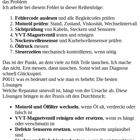
das Problem
Ich arbeite bei diesem Fehler in dieser Reihenfolge:
Fehlercode auslesen
und alle Begleitcodes prüfen
Motoröl prüfen
: Stand, Zustand, Viskosität, Wechselintervall
Sichtprüfung
von Kabeln, Steckern und Sensoren
VVT-Magnetventil
testen und reinigen
Nockenwellensensor
und Kurbelwellensensor prüfen
Öldruck
messen
Steuerzeiten
mechanisch kontrollieren, wenn nötig
Das ist der Punkt, an dem viele zu früh Teile tauschen. Ich mache
das nicht. Erst messen, dann tauschen. Sonst wird aus Diagnose
schnell Glücksspiel.
P0011 was es bedeutet und wie man es behebt: Die besten
Lösungen
Welche Reparatur sinnvoll ist, hängt von der Ursache ab. Diese
Lösungen bringen in der Praxis oft den Durchbruch:
Motoröl und Ölfilter wechseln
, wenn Öl alt, verdreckt oder
falsch ist
VVT-Magnetventil reinigen oder ersetzen
, wenn es hängt
oder verschmutzt ist
Defekte Sensoren ersetzen
, wenn Messwerte unplausibel
sind