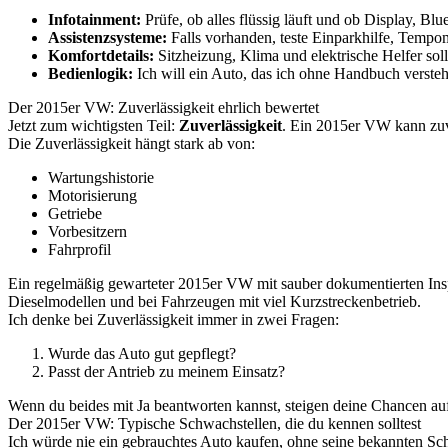
Infotainment:
Prüfe, ob alles flüssig läuft und ob Display, Bl
Assistenzsysteme:
Falls vorhanden, teste Einparkhilfe, Tempom
Komfortdetails:
Sitzheizung, Klima und elektrische Helfer soll
Bedienlogik:
Ich will ein Auto, das ich ohne Handbuch versteh
Der 2015er VW: Zuverlässigkeit ehrlich bewertet
Jetzt zum wichtigsten Teil:
Zuverlässigkeit
. Ein 2015er VW kann zuve
Die Zuverlässigkeit hängt stark ab von:
Wartungshistorie
Motorisierung
Getriebe
Vorbesitzern
Fahrprofil
Ein regelmäßig gewarteter 2015er VW mit sauber dokumentierten Inspe
Dieselmodellen und bei Fahrzeugen mit viel Kurzstreckenbetrieb.
Ich denke bei Zuverlässigkeit immer in zwei Fragen:
Wurde das Auto gut gepflegt?
Passt der Antrieb zu meinem Einsatz?
Wenn du beides mit Ja beantworten kannst, steigen deine Chancen auf e
Der 2015er VW: Typische Schwachstellen, die du kennen solltest
Ich würde nie ein gebrauchtes Auto kaufen, ohne seine bekannten S