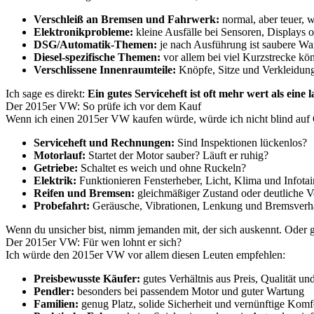
Verschleiß an Bremsen und Fahrwerk:
normal, aber teuer, w
Elektronikprobleme:
kleine Ausfälle bei Sensoren, Displays 
DSG/Automatik-Themen:
je nach Ausführung ist saubere Wa
Diesel-spezifische Themen:
vor allem bei viel Kurzstrecke k
Verschlissene Innenraumteile:
Knöpfe, Sitze und Verkleidunge
Ich sage es direkt:
Ein gutes Serviceheft ist oft mehr wert als eine 
Der 2015er VW: So prüfe ich vor dem Kauf
Wenn ich einen 2015er VW kaufen würde, würde ich nicht blind auf O
Serviceheft und Rechnungen:
Sind Inspektionen lückenlos?
Motorlauf:
Startet der Motor sauber? Läuft er ruhig?
Getriebe:
Schaltet es weich und ohne Ruckeln?
Elektrik:
Funktionieren Fensterheber, Licht, Klima und Infota
Reifen und Bremsen:
gleichmäßiger Zustand oder deutliche V
Probefahrt:
Geräusche, Vibrationen, Lenkung und Bremsverha
Wenn du unsicher bist, nimm jemanden mit, der sich auskennt. Oder
Der 2015er VW: Für wen lohnt er sich?
Ich würde den 2015er VW vor allem diesen Leuten empfehlen:
Preisbewusste Käufer:
gutes Verhältnis aus Preis, Qualität und
Pendler:
besonders bei passendem Motor und guter Wartung
Familien:
genug Platz, solide Sicherheit und vernünftige Komf