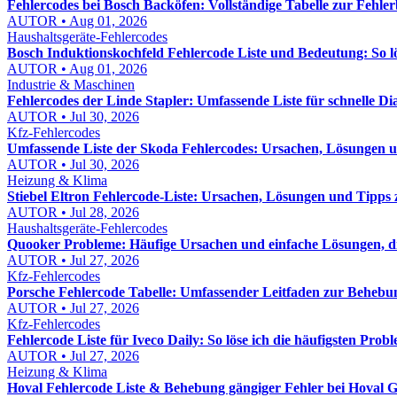
Fehlercodes bei Bosch Backöfen: Vollständige Tabelle zur Fehl
AUTOR • Aug 01, 2026
Haushaltsgeräte-Fehlercodes
Bosch Induktionskochfeld Fehlercode Liste und Bedeutung: So lös
AUTOR • Aug 01, 2026
Industrie & Maschinen
Fehlercodes der Linde Stapler: Umfassende Liste für schnelle D
AUTOR • Jul 30, 2026
Kfz-Fehlercodes
Umfassende Liste der Skoda Fehlercodes: Ursachen, Lösungen
AUTOR • Jul 30, 2026
Heizung & Klima
Stiebel Eltron Fehlercode-Liste: Ursachen, Lösungen und Tipps
AUTOR • Jul 28, 2026
Haushaltsgeräte-Fehlercodes
Quooker Probleme: Häufige Ursachen und einfache Lösungen, die
AUTOR • Jul 27, 2026
Kfz-Fehlercodes
Porsche Fehlercode Tabelle: Umfassender Leitfaden zur Behebu
AUTOR • Jul 27, 2026
Kfz-Fehlercodes
Fehlercode Liste für Iveco Daily: So löse ich die häufigsten Probl
AUTOR • Jul 27, 2026
Heizung & Klima
Hoval Fehlercode Liste & Behebung gängiger Fehler bei Hoval Ge