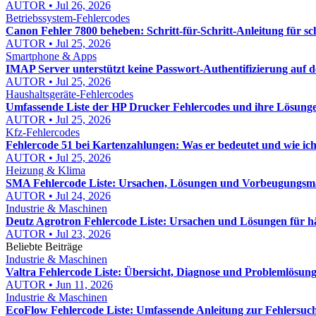
AUTOR • Jul 26, 2026
Betriebssystem-Fehlercodes
Canon Fehler 7800 beheben: Schritt-für-Schritt-Anleitung für s
AUTOR • Jul 25, 2026
Smartphone & Apps
IMAP Server unterstützt keine Passwort-Authentifizierung auf
AUTOR • Jul 25, 2026
Haushaltsgeräte-Fehlercodes
Umfassende Liste der HP Drucker Fehlercodes und ihre Lösunge
AUTOR • Jul 25, 2026
Kfz-Fehlercodes
Fehlercode 51 bei Kartenzahlungen: Was er bedeutet und wie ic
AUTOR • Jul 25, 2026
Heizung & Klima
SMA Fehlercode Liste: Ursachen, Lösungen und Vorbeugungsm
AUTOR • Jul 24, 2026
Industrie & Maschinen
Deutz Agrotron Fehlercode Liste: Ursachen und Lösungen für hä
AUTOR • Jul 23, 2026
Beliebte Beiträge
Industrie & Maschinen
Valtra Fehlercode Liste: Übersicht, Diagnose und Problemlösung
AUTOR • Jun 11, 2026
Industrie & Maschinen
EcoFlow Fehlercode Liste: Umfassende Anleitung zur Fehlersuch