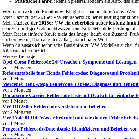
Praktische Fahrer:
keine Spielerei, sondern ein Auto, das einf
Wenn du maximale Emotion willst, gibt es spannendere Autos. Wenn du
Mein Fazit zu der 2015er VW ein ueberblick ueber leistung funktione
Mein Fazit zu
der 2015er VW ein ueberblick ueber leistung funkti
sehr vernünftiger Gebrauchtwagen sein. Er bietet solide Leistung, all
Mein Rat ist einfach: Kaufe nicht das Image, kaufe den Zustand. Prüf
suchen: wenig Drama, guter Alltag, brauchbarer Wert.
Wenn du zusätzlich technische Basisinfos zu VW-Modellen suchst, find
Rückrufsuche
nützlich.
Weitere Beiträge
Opel Corsa Fehlercode 24: Ursachen, Symptome und Lösungen
vor 2 Monaten
Referenztabelle fuer Honda Fehlercodes: Diagnose und Probleml
vor 1 Monat
Mercedes-Benz Atego Fehlercode-Tabelle: Diagnose und Behebu
vor 2 Monaten
Umfassende Carrier Fehlercode Liste auf Deutsch für einfache F
vor 1 Monat
VW U112300: Fehlercode verstehen und beheben
vor 2 Monaten
VW Code 01314: Was er bedeutet und wie du den Fehler behebs
vor 1 Monat
Peugeot Fehlercode-Datenbank: Identifizieren und Beheben vo
vor 3 Monaten