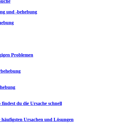
suche
ung und -behebung
ehebung
ngigen Problemen
erbehebung
ehebung
indest du die Ursache schnell
e häufigsten Ursachen und Lösungen