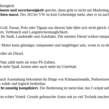
ässigkeit
ionen und zuverlaessigkeit
spreche, dann geht es nicht um Marketing
chten musst
. Der 2015er VW ist kein Geheimtipp mehr, aber er ist auc
lf, Passat, Polo oder Tiguan aus diesem Jahr fährt sich nicht gleich. 
ort, Verbrauch und Langstreckentauglichkeit.
r Stadt, Landstraße und Autobahn. Die meisten Diesel wirken entspann
 Motor kann günstiger, entspannter und langlebiger sein, wenn er zu de
ller als Diesel.
atz zählt mehr als reine PS-Zahlen.
ich mehr Spaß, kosten aber auch mehr im Unterhalt.
 nach Ausstattung bekommst du Dinge wie Klimaautomatik, Parksensor
t solide und logisch bedienbar.
icht unnötig kompliziert
. Die Bedienung ist meist klar, das Cockpit auf
s ein echter Vorteil. Gerade gebrauchte Autos mit zu viel Technik mac