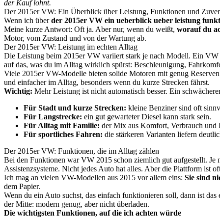
der Kauf lohnt.
Der 2015er VW: Ein Überblick über Leistung, Funktionen und Zuverl
Wenn ich über
der 2015er VW ein ueberblick ueber leistung funkt
Meine kurze Antwort: Oft ja. Aber nur, wenn du weißt,
worauf du a
Motor, vom Zustand und von der Wartung ab.
Der 2015er VW: Leistung im echten Alltag
Die Leistung beim 2015er VW variiert stark je nach Modell. Ein VW Go
auf das, was du im Alltag wirklich spürst: Beschleunigung, Fahrkomf
Viele 2015er VW-Modelle bieten solide Motoren mit genug Reserven fü
und einfacher im Alltag, besonders wenn du kurze Strecken fährst.
Wichtig:
Mehr Leistung ist nicht automatisch besser. Ein schwächerer
Für Stadt und kurze Strecken:
kleine Benziner sind oft sinnvo
Für Langstrecke:
ein gut gewarteter Diesel kann stark sein.
Für Alltag mit Familie:
der Mix aus Komfort, Verbrauch und Pl
Für sportliches Fahren:
die stärkeren Varianten liefern deutl
Der 2015er VW: Funktionen, die im Alltag zählen
Bei den Funktionen war VW 2015 schon ziemlich gut aufgestellt. Je
Assistenzsysteme. Nicht jedes Auto hat alles. Aber die Plattform ist of
Ich mag an vielen VW-Modellen aus 2015 vor allem eins:
Sie sind n
dem Papier.
Wenn du ein Auto suchst, das einfach funktionieren soll, dann ist da
der Mitte: modern genug, aber nicht überladen.
Die wichtigsten Funktionen, auf die ich achten würde