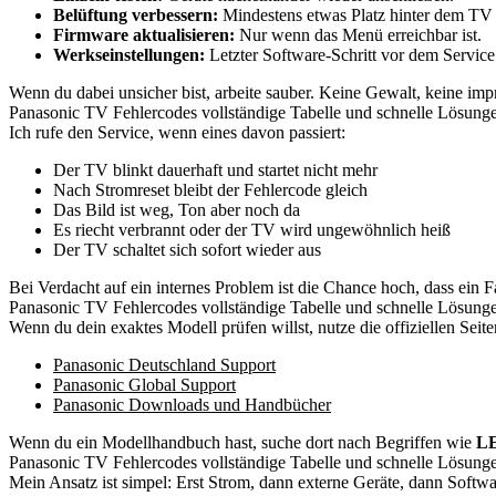
Belüftung verbessern:
Mindestens etwas Platz hinter dem TV 
Firmware aktualisieren:
Nur wenn das Menü erreichbar ist.
Werkseinstellungen:
Letzter Software-Schritt vor dem Service
Wenn du dabei unsicher bist, arbeite sauber. Keine Gewalt, keine imp
Panasonic TV Fehlercodes vollständige Tabelle und schnelle Lösunge
Ich rufe den Service, wenn eines davon passiert:
Der TV blinkt dauerhaft und startet nicht mehr
Nach Stromreset bleibt der Fehlercode gleich
Das Bild ist weg, Ton aber noch da
Es riecht verbrannt oder der TV wird ungewöhnlich heiß
Der TV schaltet sich sofort wieder aus
Bei Verdacht auf ein internes Problem ist die Chance hoch, dass ein 
Panasonic TV Fehlercodes vollständige Tabelle und schnelle Lösungen
Wenn du dein exaktes Modell prüfen willst, nutze die offiziellen Sei
Panasonic Deutschland Support
Panasonic Global Support
Panasonic Downloads und Handbücher
Wenn du ein Modellhandbuch hast, suche dort nach Begriffen wie
LE
Panasonic TV Fehlercodes vollständige Tabelle und schnelle Lösunge
Mein Ansatz ist simpel: Erst Strom, dann externe Geräte, dann Softw