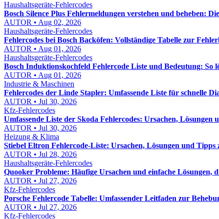
Haushaltsgeräte-Fehlercodes
Bosch Silence Plus Fehlermeldungen verstehen und beheben: Di
AUTOR • Aug 02, 2026
Haushaltsgeräte-Fehlercodes
Fehlercodes bei Bosch Backöfen: Vollständige Tabelle zur Fehl
AUTOR • Aug 01, 2026
Haushaltsgeräte-Fehlercodes
Bosch Induktionskochfeld Fehlercode Liste und Bedeutung: So lös
AUTOR • Aug 01, 2026
Industrie & Maschinen
Fehlercodes der Linde Stapler: Umfassende Liste für schnelle D
AUTOR • Jul 30, 2026
Kfz-Fehlercodes
Umfassende Liste der Skoda Fehlercodes: Ursachen, Lösungen
AUTOR • Jul 30, 2026
Heizung & Klima
Stiebel Eltron Fehlercode-Liste: Ursachen, Lösungen und Tipps
AUTOR • Jul 28, 2026
Haushaltsgeräte-Fehlercodes
Quooker Probleme: Häufige Ursachen und einfache Lösungen, die
AUTOR • Jul 27, 2026
Kfz-Fehlercodes
Porsche Fehlercode Tabelle: Umfassender Leitfaden zur Behebu
AUTOR • Jul 27, 2026
Kfz-Fehlercodes