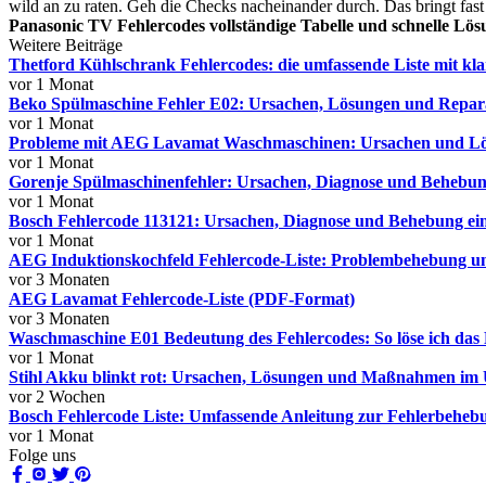
wild an zu raten. Geh die Checks nacheinander durch. Das bringt fast
Panasonic TV Fehlercodes vollständige Tabelle und schnelle Lö
Weitere Beiträge
Thetford Kühlschrank Fehlercodes: die umfassende Liste mit kl
vor 1 Monat
Beko Spülmaschine Fehler E02: Ursachen, Lösungen und Reparat
vor 1 Monat
Probleme mit AEG Lavamat Waschmaschinen: Ursachen und Lösu
vor 1 Monat
Gorenje Spülmaschinenfehler: Ursachen, Diagnose und Behebung
vor 1 Monat
Bosch Fehlercode 113121: Ursachen, Diagnose und Behebung ein
vor 1 Monat
AEG Induktionskochfeld Fehlercode-Liste: Problembehebung 
vor 3 Monaten
AEG Lavamat Fehlercode-Liste (PDF-Format)
vor 3 Monaten
Waschmaschine E01 Bedeutung des Fehlercodes: So löse ich das 
vor 1 Monat
Stihl Akku blinkt rot: Ursachen, Lösungen und Maßnahmen im 
vor 2 Wochen
Bosch Fehlercode Liste: Umfassende Anleitung zur Fehlerbeheb
vor 1 Monat
Folge uns