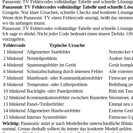
Panasonic TV Fehlercodes vollständige Tabelle und schnelle Lösung
Panasonic TV Fehlercodes vollständige Tabelle und schnelle Lö
Googeln. Nur klare Ursachen, schnelle Checks und konkrete Lösung
Wenn dein Panasonic TV einen Fehlercode anzeigt, heißt das meistens: 
wo du anfangen musst.
Panasonic TV Fehlercodes vollständige Tabelle und schnelle Lösung
Ich sage es direkt: Nicht jeder Code bedeutet einen teuren Defekt. O
vorzugehen.
Fehlercode
Typische Ursache
1 blinkend
Allgemeiner Startfehler
Netzstecker 
2 blinkend
Netzteilproblem
Andere Steck
4 blinkend
Spannungsfehler im Gerät
Gerät komple
6 blinkend
Schutzabschaltung durch internen Fehler
Alle externen
7 blinkend
Mainboard- oder Kommunikationsfehler
Firmware prü
8 blinkend
Temperatur- oder Lüfterproblem
Belüftung prü
10 blinkend
Backlight- oder Panelproblem
Bild mit Tas
12 blinkend
Kommunikationsfehler zwischen Bauteilen
Stromreset, 
13 blinkend
Panel-/Treiberfehler
Einmal neu s
14 blinkend
Allgemeiner Hardwarefehler
Externe Gerä
15 blinkend
Interner Systemfehler
Firmware-Up
Wichtig:
Panasonic nutzt je nach Modellreihe unterschiedliche Blink
normal. Genau deshalb solltest du immer das konkrete Modell prüfen.