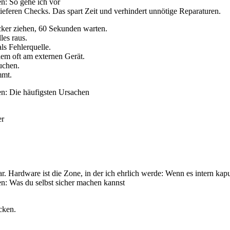
n: So gehe ich vor
 tieferen Checks. Das spart Zeit und verhindert unnötige Reparaturen.
cker ziehen, 60 Sekunden warten.
les raus.
ls Fehlerquelle.
lem oft am externen Gerät.
uchen.
mmt.
en: Die häufigsten Ursachen
er
. Hardware ist die Zone, in der ich ehrlich werde: Wenn es intern kaputt
n: Was du selbst sicher machen kannst
cken.