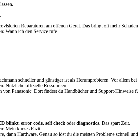
lassen.
.
rovisierten Reparaturen am offenen Gerät. Das bringt oft mehr Schaden
n: Wann ich den Service rufe
Fachmann schneller und günstiger ist als Herumprobieren. Vor allem be
: Nützliche offizielle Ressourcen
ten von Panasonic. Dort findest du Handbücher und Support-Hinweise fü
D blinkt
,
error code
,
self check
oder
diagnostics
. Das spart Zeit.
n: Mein kurzes Fazit
are, dann Hardware. Genau so löst du die meisten Probleme schnell un