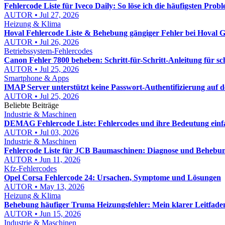
Fehlercode Liste für Iveco Daily: So löse ich die häufigsten Probl
AUTOR • Jul 27, 2026
Heizung & Klima
Hoval Fehlercode Liste & Behebung gängiger Fehler bei Hoval Ge
AUTOR • Jul 26, 2026
Betriebssystem-Fehlercodes
Canon Fehler 7800 beheben: Schritt-für-Schritt-Anleitung für s
AUTOR • Jul 25, 2026
Smartphone & Apps
IMAP Server unterstützt keine Passwort-Authentifizierung auf
AUTOR • Jul 25, 2026
Beliebte Beiträge
Industrie & Maschinen
DEMAG Fehlercode Liste: Fehlercodes und ihre Bedeutung einfa
AUTOR • Jul 03, 2026
Industrie & Maschinen
Fehlercode Liste für JCB Baumaschinen: Diagnose und Behebun
AUTOR • Jun 11, 2026
Kfz-Fehlercodes
Opel Corsa Fehlercode 24: Ursachen, Symptome und Lösungen
AUTOR • May 13, 2026
Heizung & Klima
Behebung häufiger Truma Heizungsfehler: Mein klarer Leitfade
AUTOR • Jun 15, 2026
Industrie & Maschinen