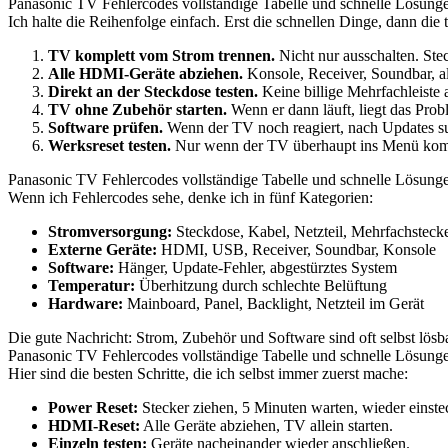
Panasonic TV Fehlercodes vollständige Tabelle und schnelle Lösunge
Ich halte die Reihenfolge einfach. Erst die schnellen Dinge, dann die
TV komplett vom Strom trennen.
Nicht nur ausschalten. Ste
Alle HDMI-Geräte abziehen.
Konsole, Receiver, Soundbar, al
Direkt an der Steckdose testen.
Keine billige Mehrfachleiste a
TV ohne Zubehör starten.
Wenn er dann läuft, liegt das Prob
Software prüfen.
Wenn der TV noch reagiert, nach Updates s
Werksreset testen.
Nur wenn der TV überhaupt ins Menü ko
Panasonic TV Fehlercodes vollständige Tabelle und schnelle Lösung
Wenn ich Fehlercodes sehe, denke ich in fünf Kategorien:
Stromversorgung:
Steckdose, Kabel, Netzteil, Mehrfachsteck
Externe Geräte:
HDMI, USB, Receiver, Soundbar, Konsole
Software:
Hänger, Update-Fehler, abgestürztes System
Temperatur:
Überhitzung durch schlechte Belüftung
Hardware:
Mainboard, Panel, Backlight, Netzteil im Gerät
Die gute Nachricht: Strom, Zubehör und Software sind oft selbst lösbar
Panasonic TV Fehlercodes vollständige Tabelle und schnelle Lösunge
Hier sind die besten Schritte, die ich selbst immer zuerst mache:
Power Reset:
Stecker ziehen, 5 Minuten warten, wieder einste
HDMI-Reset:
Alle Geräte abziehen, TV allein starten.
Einzeln testen:
Geräte nacheinander wieder anschließen.