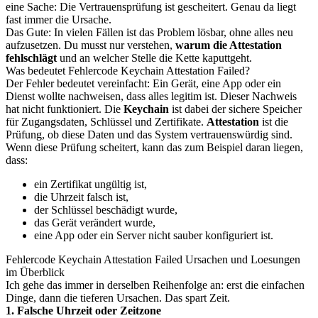
eine Sache: Die Vertrauensprüfung ist gescheitert. Genau da liegt
fast immer die Ursache.
Das Gute: In vielen Fällen ist das Problem lösbar, ohne alles neu
aufzusetzen. Du musst nur verstehen,
warum die Attestation
fehlschlägt
und an welcher Stelle die Kette kaputtgeht.
Was bedeutet Fehlercode Keychain Attestation Failed?
Der Fehler bedeutet vereinfacht: Ein Gerät, eine App oder ein
Dienst wollte nachweisen, dass alles legitim ist. Dieser Nachweis
hat nicht funktioniert. Die
Keychain
ist dabei der sichere Speicher
für Zugangsdaten, Schlüssel und Zertifikate.
Attestation
ist die
Prüfung, ob diese Daten und das System vertrauenswürdig sind.
Wenn diese Prüfung scheitert, kann das zum Beispiel daran liegen,
dass:
ein Zertifikat ungültig ist,
die Uhrzeit falsch ist,
der Schlüssel beschädigt wurde,
das Gerät verändert wurde,
eine App oder ein Server nicht sauber konfiguriert ist.
Fehlercode Keychain Attestation Failed Ursachen und Loesungen
im Überblick
Ich gehe das immer in derselben Reihenfolge an: erst die einfachen
Dinge, dann die tieferen Ursachen. Das spart Zeit.
1. Falsche Uhrzeit oder Zeitzone