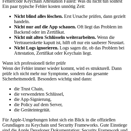
Fehlercode Keychain Attestation Failed: Was du nicht tun solltest
Ein paar typische Fehler kosten unnötig Zeit:
Nicht blind alles löschen.
Erst Ursache prüfen, dann gezielt
handeln.
Nicht nur auf die App schauen.
Oft liegt das Problem im
Backend oder im Zertifikat.
Nicht mit alten Schlüsseln weiterarbeiten.
Wenn die
Vertrauenskette kaputt ist, hilft oft nur ein sauberer Neustart.
Nicht Logs ignorieren.
Logs sagen dir, ob das Problem bei
Attestation, Zertifikat oder Keychain liegt.
Wann ich professionell tiefer prüfe
Wenn der Fehler immer wieder kommt, wird es strukturell. Dann
prüfe ich nicht mehr nur Symptome, sondern das gesamte
Sicherheitsmodell. Besonders wichtig sind dann:
die Trust Chain,
die verwendeten Schlüssel,
die App-Signierung,
die Policy auf dem Server,
die Geräteintegrität.
Für Apple-Umgebungen lohnt sich ein Blick in die offiziellen
Grundlagen zu Keychain und Security Frameworks. Gute Einstiege
sind die Apple Developer Dokumentation:
Security Framework
und