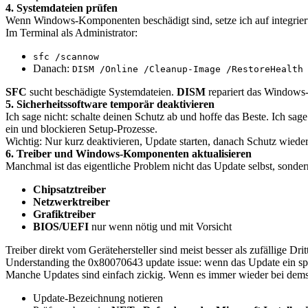
4. Systemdateien prüfen
Wenn Windows-Komponenten beschädigt sind, setze ich auf integrierte
Im Terminal als Administrator:
sfc /scannow
Danach:
DISM /Online /Cleanup-Image /RestoreHealth
SFC
sucht beschädigte Systemdateien.
DISM
repariert das Windows-
5. Sicherheitssoftware temporär deaktivieren
Ich sage nicht: schalte deinen Schutz ab und hoffe das Beste. Ich sag
ein und blockieren Setup-Prozesse.
Wichtig: Nur kurz deaktivieren, Update starten, danach Schutz wieder
6. Treiber und Windows-Komponenten aktualisieren
Manchmal ist das eigentliche Problem nicht das Update selbst, sondern
Chipsatztreiber
Netzwerktreiber
Grafiktreiber
BIOS/UEFI
nur wenn nötig und mit Vorsicht
Treiber direkt vom Gerätehersteller sind meist besser als zufällige Drit
Understanding the 0x80070643 update issue: wenn das Update ein spez
Manche Updates sind einfach zickig. Wenn es immer wieder bei demsel
Update-Bezeichnung notieren