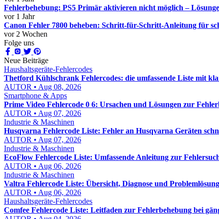
Fehlerbehebung: PS5 Primär aktivieren nicht möglich – Lösung
vor 1 Jahr
Canon Fehler 7800 beheben: Schritt-für-Schritt-Anleitung für s
vor 2 Wochen
Folge uns
Neue Beiträge
Haushaltsgeräte-Fehlercodes
Thetford Kühlschrank Fehlercodes: die umfassende Liste mit kl
AUTOR • Aug 08, 2026
Smartphone & Apps
Prime Video Fehlercode 0 6: Ursachen und Lösungen zur Fehle
AUTOR • Aug 07, 2026
Industrie & Maschinen
Husqvarna Fehlercode Liste: Fehler an Husqvarna Geräten schn
AUTOR • Aug 07, 2026
Industrie & Maschinen
EcoFlow Fehlercode Liste: Umfassende Anleitung zur Fehlersuch
AUTOR • Aug 06, 2026
Industrie & Maschinen
Valtra Fehlercode Liste: Übersicht, Diagnose und Problemlösung
AUTOR • Aug 06, 2026
Haushaltsgeräte-Fehlercodes
Comfee Fehlercode Liste: Leitfaden zur Fehlerbehebung bei gä
AUTOR • Aug 04, 2026