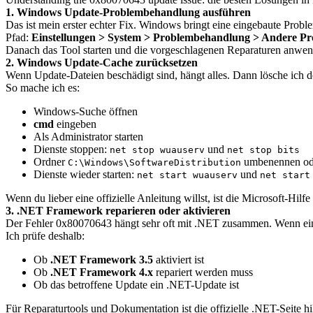
1. Windows Update-Problembehandlung ausführen
Das ist mein erster echter Fix. Windows bringt eine eingebaute Prob
Pfad:
Einstellungen > System > Problembehandlung > Andere 
Danach das Tool starten und die vorgeschlagenen Reparaturen anwende
2. Windows Update-Cache zurücksetzen
Wenn Update-Dateien beschädigt sind, hängt alles. Dann lösche ich
So mache ich es:
Windows-Suche öffnen
cmd
eingeben
Als Administrator starten
Dienste stoppen:
und
net stop wuauserv
net stop bits
Ordner
umbenennen ode
C:\Windows\SoftwareDistribution
Dienste wieder starten:
und
net start wuauserv
net start
Wenn du lieber eine offizielle Anleitung willst, ist die Microsoft-Hilfe
3. .NET Framework reparieren oder aktivieren
Der Fehler 0x80070643 hängt sehr oft mit .NET zusammen. Wenn ein Upd
Ich prüfe deshalb:
Ob
.NET Framework 3.5
aktiviert ist
Ob
.NET Framework 4.x
repariert werden muss
Ob das betroffene Update ein .NET-Update ist
Für Reparaturtools und Dokumentation ist die offizielle .NET-Seite hi