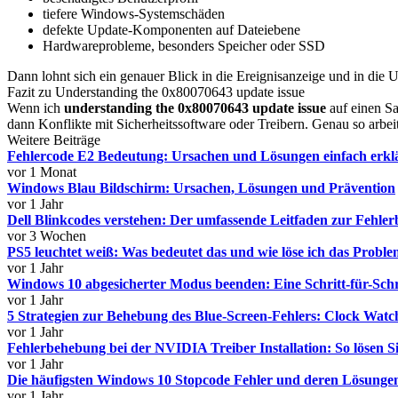
tiefere Windows-Systemschäden
defekte Update-Komponenten auf Dateiebene
Hardwareprobleme, besonders Speicher oder SSD
Dann lohnt sich ein genauer Blick in die Ereignisanzeige und in die 
Fazit zu Understanding the 0x80070643 update issue
Wenn ich
understanding the 0x80070643 update issue
auf einen Sa
dann Konflikte mit Sicherheitssoftware oder Treibern. Genau so arbeit
Weitere Beiträge
Fehlercode E2 Bedeutung: Ursachen und Lösungen einfach erkl
vor 1 Monat
Windows Blau Bildschirm: Ursachen, Lösungen und Prävention
vor 1 Jahr
Dell Blinkcodes verstehen: Der umfassende Leitfaden zur Fehle
vor 3 Wochen
PS5 leuchtet weiß: Was bedeutet das und wie löse ich das Probl
vor 1 Jahr
Windows 10 abgesicherter Modus beenden: Eine Schritt-für-Schr
vor 1 Jahr
5 Strategien zur Behebung des Blue-Screen-Fehlers: Clock Wat
vor 1 Jahr
Fehlerbehebung bei der NVIDIA Treiber Installation: So lösen S
vor 1 Jahr
Die häufigsten Windows 10 Stopcode Fehler und deren Lösunge
vor 1 Jahr