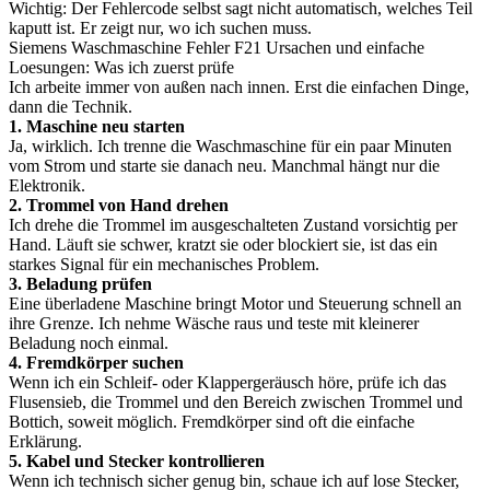
Wichtig: Der Fehlercode selbst sagt nicht automatisch, welches Teil
kaputt ist. Er zeigt nur, wo ich suchen muss.
Siemens Waschmaschine Fehler F21 Ursachen und einfache
Loesungen: Was ich zuerst prüfe
Ich arbeite immer von außen nach innen. Erst die einfachen Dinge,
dann die Technik.
1. Maschine neu starten
Ja, wirklich. Ich trenne die Waschmaschine für ein paar Minuten
vom Strom und starte sie danach neu. Manchmal hängt nur die
Elektronik.
2. Trommel von Hand drehen
Ich drehe die Trommel im ausgeschalteten Zustand vorsichtig per
Hand. Läuft sie schwer, kratzt sie oder blockiert sie, ist das ein
starkes Signal für ein mechanisches Problem.
3. Beladung prüfen
Eine überladene Maschine bringt Motor und Steuerung schnell an
ihre Grenze. Ich nehme Wäsche raus und teste mit kleinerer
Beladung noch einmal.
4. Fremdkörper suchen
Wenn ich ein Schleif- oder Klappergeräusch höre, prüfe ich das
Flusensieb, die Trommel und den Bereich zwischen Trommel und
Bottich, soweit möglich. Fremdkörper sind oft die einfache
Erklärung.
5. Kabel und Stecker kontrollieren
Wenn ich technisch sicher genug bin, schaue ich auf lose Stecker,