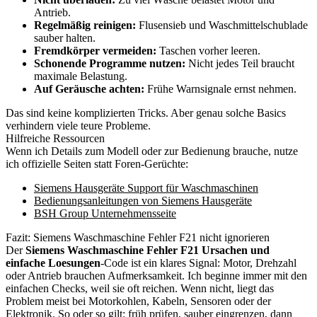
Antrieb.
Regelmäßig reinigen:
Flusensieb und Waschmittelschublade
sauber halten.
Fremdkörper vermeiden:
Taschen vorher leeren.
Schonende Programme nutzen:
Nicht jedes Teil braucht
maximale Belastung.
Auf Geräusche achten:
Frühe Warnsignale ernst nehmen.
Das sind keine komplizierten Tricks. Aber genau solche Basics
verhindern viele teure Probleme.
Hilfreiche Ressourcen
Wenn ich Details zum Modell oder zur Bedienung brauche, nutze
ich offizielle Seiten statt Foren-Gerüchte:
Siemens Hausgeräte Support für Waschmaschinen
Bedienungsanleitungen von Siemens Hausgeräte
BSH Group Unternehmensseite
Fazit: Siemens Waschmaschine Fehler F21 nicht ignorieren
Der
Siemens Waschmaschine Fehler F21 Ursachen und
einfache Loesungen
-Code ist ein klares Signal: Motor, Drehzahl
oder Antrieb brauchen Aufmerksamkeit. Ich beginne immer mit den
einfachen Checks, weil sie oft reichen. Wenn nicht, liegt das
Problem meist bei Motorkohlen, Kabeln, Sensoren oder der
Elektronik. So oder so gilt: früh prüfen, sauber eingrenzen, dann