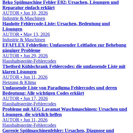
Beko Spülmaschine Fehler E02: Ursachen, Lösungen und
Reparatur einfach erklärt
AUTOR • Jun 10, 2026
Industrie & Maschinen
Haulotte Fehlercode-Liste: Ursachen, Bedeutung und
Lösungen
AUTOR • May 13, 2026
Industrie & Maschinen
EFAFLEX Fehlerliste: Umfassender Leitfaden zur Behebung
gängiger Probleme
AUTOR • Jun 29, 2026
Haushaltsgeräte-Fehlercodes
Thetford Kühlschrank Fehlercodes: die umfassende Liste mit
klaren Lösungen
AUTOR • Jun 11, 2026
Heizung & Klima
Umfassende Liste von Paradigma Fehlercodes und deren
Bedeutung: Alle wichtigen Codes erklärt
AUTOR • Jun 17, 2026
Haushaltsgeräte-Fehlercodes
Probleme mit AEG Lavamat Waschmaschinen: Ursachen und
Lösungen, die wirklich helfen
AUTOR • Jun 11, 2026
Haushaltsgeräte-Fehlercodes
Gorenje Spülmaschinenfehler: Ursachen, Diagnose und