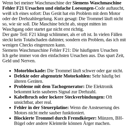
Wenn bei meiner Waschmaschine der
Siemens Waschmaschine
Fehler F21 Ursachen und einfache Loesungen
-Code auftaucht,
weiß ich eines sofort: Das Gerät hat ein Problem mit dem Motor
oder der Drehzahlregelung. Kurz gesagt: Die Trommel läuft nicht
so, wie sie soll. Die Maschine bricht ab, stoppt mitten im
Waschgang oder startet gar nicht erst richtig.
Der gute Teil: F21 klingt schlimmer, als er oft ist. In vielen Fällen
steckt kein Totalschaden dahinter, sondern ein Problem, das ich mit
wenigen Checks eingrenzen kann.
Siemens Waschmaschine Fehler F21: Die häufigsten Ursachen
Ich gehe immer von den einfachsten Ursachen aus. Das spart Zeit,
Geld und Nerven.
Motorblockade:
Die Trommel läuft schwer oder gar nicht.
Defekte oder abgenutzte Motorkohlen:
Sehr häufig bei
älteren Geräten.
Probleme mit dem Tachogenerator:
Die Elektronik
bekommt kein sauberes Signal zur Drehzahl.
Kabelbruch oder lockere Steckverbindungen:
Oft
unsichtbar, aber real.
Fehler in der Steuerplatine:
Wenn die Ansteuerung des
Motors nicht mehr sauber funktioniert.
Blockierte Trommel durch Fremdkörper:
Münzen, BH-
Bügel oder andere Kleinteile können Ärger machen.