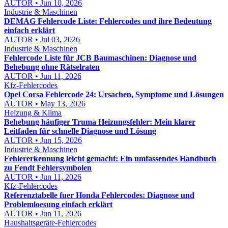
AUTOR • Jun 10, 2026
Industrie & Maschinen
DEMAG Fehlercode Liste: Fehlercodes und ihre Bedeutung
einfach erklärt
AUTOR • Jul 03, 2026
Industrie & Maschinen
Fehlercode Liste für JCB Baumaschinen: Diagnose und
Behebung ohne Rätselraten
AUTOR • Jun 11, 2026
Kfz-Fehlercodes
Opel Corsa Fehlercode 24: Ursachen, Symptome und Lösungen
AUTOR • May 13, 2026
Heizung & Klima
Behebung häufiger Truma Heizungsfehler: Mein klarer
Leitfaden für schnelle Diagnose und Lösung
AUTOR • Jun 15, 2026
Industrie & Maschinen
Fehlererkennung leicht gemacht: Ein umfassendes Handbuch
zu Fendt Fehlersymbolen
AUTOR • Jun 11, 2026
Kfz-Fehlercodes
Referenztabelle fuer Honda Fehlercodes: Diagnose und
Problemloesung einfach erklärt
AUTOR • Jun 11, 2026
Haushaltsgeräte-Fehlercodes