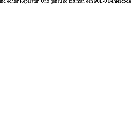
 und echter Reparatur. Und genau so löst man den
P0170 Fehlercode