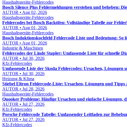
Haushaltsgeräte-Fehlercodes
Bosch Silence Plus Fehlermeldungen verstehen und beheben: Di
AUTOR • Aug 02, 2026
Haushaltsgeräte-Fehlercodes
Fehlercodes bei Bosch Backöfen: Vollständige Tabelle zur Fehl
AUTOR • Aug 01, 2026
Haushaltsgeräte-Fehlercodes
Bosch Induktionskochfeld Fehlercode Liste und Bedeutung: So lös
AUTOR • Aug 01, 2026
Industrie & Maschinen
Fehlercodes der Linde Stapler: Umfassende Liste für schnelle D
AUTOR • Jul 30, 2026
Kfz-Fehlercodes
Umfassende Liste der Skoda Fehlercodes: Ursachen, Lösungen
AUTOR • Jul 30, 2026
Heizung & Klima
Stiebel Eltron Fehlercode-Liste: Ursachen, Lösungen und Tipps
AUTOR • Jul 28, 2026
Haushaltsgeräte-Fehlercodes
Quooker Probleme: Häufige Ursachen und einfache Lösungen, die
AUTOR • Jul 27, 2026
Kfz-Fehlercodes
Porsche Fehlercode Tabelle: Umfassender Leitfaden zur Behebu
AUTOR • Jul 27, 2026
Kfz-Fehlercodes