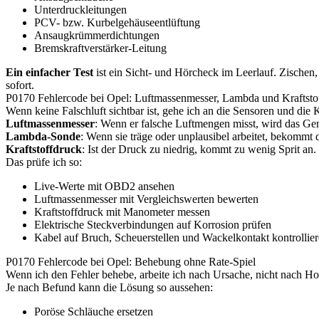
Unterdruckleitungen
PCV- bzw. Kurbelgehäuseentlüftung
Ansaugkrümmerdichtungen
Bremskraftverstärker-Leitung
Ein einfacher Test
ist ein Sicht- und Hörcheck im Leerlauf. Zischen,
sofort.
P0170 Fehlercode bei Opel: Luftmassenmesser, Lambda und Kraftsto
Wenn keine Falschluft sichtbar ist, gehe ich an die Sensoren und die Kr
Luftmassenmesser
: Wenn er falsche Luftmengen misst, wird das Ge
Lambda-Sonde
: Wenn sie träge oder unplausibel arbeitet, bekomm
Kraftstoffdruck
: Ist der Druck zu niedrig, kommt zu wenig Sprit a
Das prüfe ich so:
Live-Werte mit OBD2 ansehen
Luftmassenmesser mit Vergleichswerten bewerten
Kraftstoffdruck mit Manometer messen
Elektrische Steckverbindungen auf Korrosion prüfen
Kabel auf Bruch, Scheuerstellen und Wackelkontakt kontrollie
P0170 Fehlercode bei Opel: Behebung ohne Rate-Spiel
Wenn ich den Fehler behebe, arbeite ich nach Ursache, nicht nach Ho
Je nach Befund kann die Lösung so aussehen:
Poröse Schläuche ersetzen