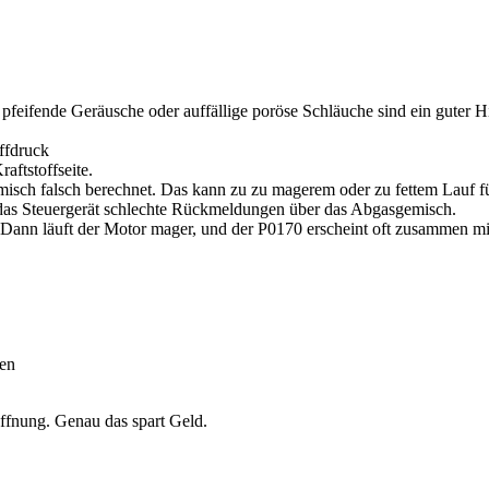
 pfeifende Geräusche oder auffällige poröse Schläuche sind ein guter H
ffdruck
aftstoffseite.
misch falsch berechnet. Das kann zu zu magerem oder zu fettem Lauf f
t das Steuergerät schlechte Rückmeldungen über das Abgasgemisch.
n. Dann läuft der Motor mager, und der P0170 erscheint oft zusammen m
ren
ffnung. Genau das spart Geld.