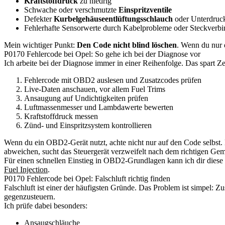
Kraftstoffdruck
zu niedrig
Schwache oder verschmutzte
Einspritzventile
Defekter
Kurbelgehäuseentlüftungsschlauch
oder Unterdruc
Fehlerhafte Sensorwerte durch Kabelprobleme oder Steckverb
Mein wichtiger Punkt:
Den Code nicht blind löschen
. Wenn du nur 
P0170 Fehlercode bei Opel: So gehe ich bei der Diagnose vor
Ich arbeite bei der Diagnose immer in einer Reihenfolge. Das spart Ze
Fehlercode mit OBD2 auslesen und Zusatzcodes prüfen
Live-Daten anschauen, vor allem Fuel Trims
Ansaugung auf Undichtigkeiten prüfen
Luftmassenmesser und Lambdawerte bewerten
Kraftstoffdruck messen
Zünd- und Einspritzsystem kontrollieren
Wenn du ein OBD2-Gerät nutzt, achte nicht nur auf den Code selbst.
abweichen, sucht das Steuergerät verzweifelt nach dem richtigen Gem
Für einen schnellen Einstieg in OBD2-Grundlagen kann ich dir diese
Fuel Injection
.
P0170 Fehlercode bei Opel: Falschluft richtig finden
Falschluft ist einer der häufigsten Gründe. Das Problem ist simpel: 
gegenzusteuern.
Ich prüfe dabei besonders:
Ansaugschläuche