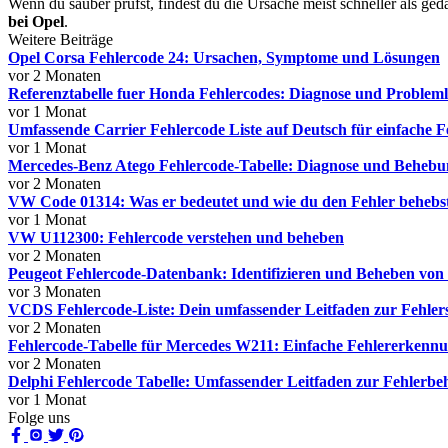
Wenn du sauber prüfst, findest du die Ursache meist schneller als g
bei Opel
.
Weitere Beiträge
Opel Corsa Fehlercode 24: Ursachen, Symptome und Lösungen
vor 2 Monaten
Referenztabelle fuer Honda Fehlercodes: Diagnose und Probleml
vor 1 Monat
Umfassende Carrier Fehlercode Liste auf Deutsch für einfache F
vor 1 Monat
Mercedes-Benz Atego Fehlercode-Tabelle: Diagnose und Behebu
vor 2 Monaten
VW Code 01314: Was er bedeutet und wie du den Fehler behebs
vor 1 Monat
VW U112300: Fehlercode verstehen und beheben
vor 2 Monaten
Peugeot Fehlercode-Datenbank: Identifizieren und Beheben vo
vor 3 Monaten
VCDS Fehlercode-Liste: Dein umfassender Leitfaden zur Fehler
vor 2 Monaten
Fehlercode-Tabelle für Mercedes W211: Einfache Fehlererkenn
vor 2 Monaten
Delphi Fehlercode Tabelle: Umfassender Leitfaden zur Fehlerb
vor 1 Monat
Folge uns