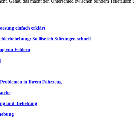
edacht. Genau das macht den Unterschied zwischen blindem Teiletausch
oesung einfach erklärt
ehlerbehebung: So löse ich Störungen schnell
ng von Fehlern
t
n Problemen in Ihrem Fahrzeug
suche
ung und -behebung
ehebung