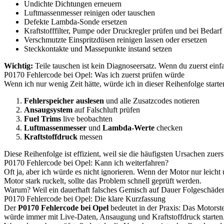
Undichte Dichtungen erneuern
Luftmassenmesser reinigen oder tauschen
Defekte Lambda-Sonde ersetzen
Kraftstofffilter, Pumpe oder Druckregler prüfen und bei Bedarf
Verschmutzte Einspritzdüsen reinigen lassen oder ersetzen
Steckkontakte und Massepunkte instand setzen
Wichtig:
Teile tauschen ist kein Diagnoseersatz. Wenn du zuerst einf
P0170 Fehlercode bei Opel: Was ich zuerst prüfen würde
Wenn ich nur wenig Zeit hätte, würde ich in dieser Reihenfolge starte
Fehlerspeicher auslesen
und alle Zusatzcodes notieren
Ansaugsystem
auf Falschluft prüfen
Fuel Trims
live beobachten
Luftmassenmesser
und
Lambda-Werte
checken
Kraftstoffdruck
messen
Diese Reihenfolge ist effizient, weil sie die häufigsten Ursachen zuerst t
P0170 Fehlercode bei Opel: Kann ich weiterfahren?
Oft ja, aber ich würde es nicht ignorieren. Wenn der Motor nur leicht
Motor stark ruckelt, sollte das Problem schnell geprüft werden.
Warum? Weil ein dauerhaft falsches Gemisch auf Dauer Folgeschäde
P0170 Fehlercode bei Opel: Die klare Kurzfassung
Der
P0170 Fehlercode bei Opel
bedeutet in der Praxis: Das Motorst
würde immer mit Live-Daten, Ansaugung und Kraftstoffdruck starten. 