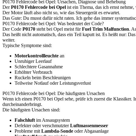
P0170 Fehlercode bei Opel: Ursachen, Diagnose und Behebung
Der
P0170 Fehlercode bei Opel
ist ein Thema, das ich ernst nehme, w
Der Motor läuft also nicht so, wie das Steuergerät es erwartet.
Das Gute: Du musst dafür nicht raten. Ich gehe das immer systematis
P0170 Fehlercode bei Opel: Was bedeutet der Code?
Der Code
P0170
steht bei Opel meist für
Fuel Trim Malfunction
. A
Das heißt nicht automatisch, dass ein Teil kaputt ist. Es heißt nur: 
weiter.
Typische Symptome sind:
Motorkontrollleuchte
an
Unruhiger Leerlauf
Schlechtere Gasannahme
Erhöhter Verbrauch
Ruckeln beim Beschleunigen
Teilweise Notlauf oder Leistungsverlust
P0170 Fehlercode bei Opel: Die häufigsten Ursachen
Wenn ich einen P0170 bei Opel sehe, prüfe ich zuerst die Klassiker. 
durcheinanderbringt.
Die häufigsten Ursachen sind:
Falschluft
im Ansaugsystem
Defekter oder verschmutzter
Luftmassenmesser
Probleme mit
Lambda-Sonde
oder Abgasanlage