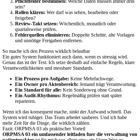
Pflichtfelder bestimmen:
Welche Daten müssen immer drin
sein?
Rollen klären:
Wer darf was sehen, bearbeiten oder
freigeben?
Review-Takt setzen:
Wöchentlich, monatlich oder
quartalsweise prüfen.
Fehlerquellen eliminieren:
Doppelte Schritte, alte Vorlagen
und unnötige Freigaben entfernen.
So mache ich den Prozess wirklich belastbar
Ein gutes System funktioniert auch dann, wenn es stressig wird.
Genau das ist der Test. Ich setze deshalb auf einfache Regeln, klare
Verantwortlichkeiten und messbare Standards.
Ein Prozess pro Aufgabe:
Keine Mehrfachwege.
Ein Owner pro Aktenbereich:
Jemand trägt Verantwortung.
Ein Standard für alle:
Kein Sonderweg ohne Grund.
Ein Audit-Rhythmus:
Regelmäßig prüfen statt später
reparieren.
Wenn ich das konsequent mache, sinkt der Aufwand schnell. Das
System wird ruhiger. Das Team arbeitet sauberer. Und ich habe
mehr Zeit für die Dinge, die wirklich zählen.
Fazit: ORPMSA 03 als praktischer Vorteil
ORPMSA 03 ein umfassender leitfaden fuer die verwaltung von
patientenakten
ist für mich vor allem eins: ein klarer Weg zu