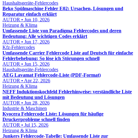
Haushaltsgeräte-Fehlercodes
Beko Spülmaschine Fehler E02: Ursachen, Lösungen und
Reparatur einfach erklärt
AUTOR • Jun 10, 2026
Heizung & Klima
Umfassende Liste von Paradigma Fehlercodes und deren
Bedeutung: Alle wichtigen Codes erklärt
AUTOR • Jun 17, 2026
Kfz-Fehlercodes
Umfassende Carrier Fehlercode Liste auf Deutsch für einfache
Fehlerbehebung: So löse ich Störungen schnell
AUTOR • Jun 15, 2026
Haushaltsgeräte-Fehlercodes
AEG Lavamat Fehlercode-Liste (PDF-Format)
AUTOR • Apr 22, 2026
Heizung & Klima
NEFF Induktionskochfeld Fehlerhinweise: verständliche Liste
mit Bedeutung und Lösungen
AUTOR • Jun 28, 2026
Industrie & Maschinen
Kyocera Fehlercode Liste: Lösungen für häufige
Druckerprobleme schnell finden
AUTOR • Jul 15, 2026
Heizung & Klima
Junkers Fehlercode-Tabelle: Umfassende Liste zur