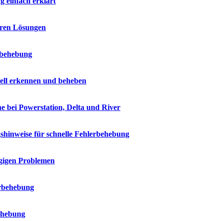
 einfach erklärt
aren Lösungen
rbehebung
ell erkennen und beheben
e bei Powerstation, Delta und River
shinweise für schnelle Fehlerbehebung
ngigen Problemen
erbehebung
ehebung