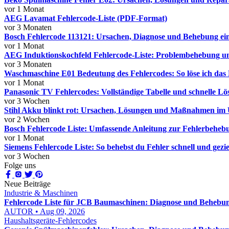
vor 1 Monat
AEG Lavamat Fehlercode-Liste (PDF-Format)
vor 3 Monaten
Bosch Fehlercode 113121: Ursachen, Diagnose und Behebung ein
vor 1 Monat
AEG Induktionskochfeld Fehlercode-Liste: Problembehebung 
vor 3 Monaten
Waschmaschine E01 Bedeutung des Fehlercodes: So löse ich das 
vor 1 Monat
Panasonic TV Fehlercodes: Vollständige Tabelle und schnelle L
vor 3 Wochen
Stihl Akku blinkt rot: Ursachen, Lösungen und Maßnahmen im 
vor 2 Wochen
Bosch Fehlercode Liste: Umfassende Anleitung zur Fehlerbeheb
vor 1 Monat
Siemens Fehlercode Liste: So behebst du Fehler schnell und gezie
vor 3 Wochen
Folge uns
Neue Beiträge
Industrie & Maschinen
Fehlercode Liste für JCB Baumaschinen: Diagnose und Behebun
AUTOR • Aug 09, 2026
Haushaltsgeräte-Fehlercodes