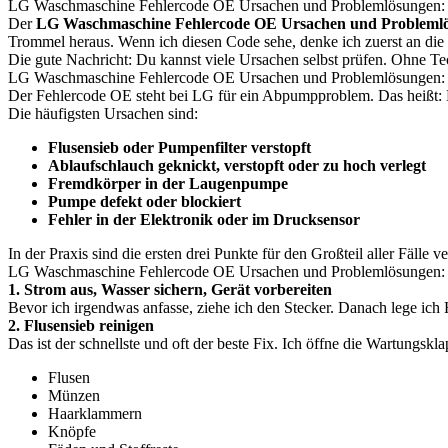
LG Waschmaschine Fehlercode OE Ursachen und Problemlösungen: w
Der
LG Waschmaschine Fehlercode OE Ursachen und Probleml
Trommel heraus. Wenn ich diesen Code sehe, denke ich zuerst an die d
Die gute Nachricht: Du kannst viele Ursachen selbst prüfen. Ohne Tec
LG Waschmaschine Fehlercode OE Ursachen und Problemlösungen: 
Der Fehlercode OE steht bei LG für ein Abpumpproblem. Das heißt: Die
Die häufigsten Ursachen sind:
Flusensieb oder Pumpenfilter verstopft
Ablaufschlauch geknickt, verstopft oder zu hoch verlegt
Fremdkörper in der Laugenpumpe
Pumpe defekt oder blockiert
Fehler in der Elektronik oder im Drucksensor
In der Praxis sind die ersten drei Punkte für den Großteil aller Fälle v
LG Waschmaschine Fehlercode OE Ursachen und Problemlösungen: Sch
1. Strom aus, Wasser sichern, Gerät vorbereiten
Bevor ich irgendwas anfasse, ziehe ich den Stecker. Danach lege ich
2. Flusensieb reinigen
Das ist der schnellste und oft der beste Fix. Ich öffne die Wartungskl
Flusen
Münzen
Haarklammern
Knöpfe