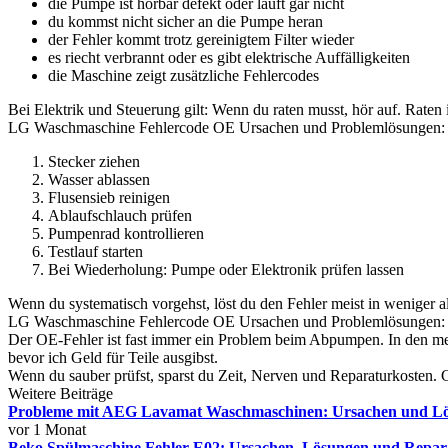
die Pumpe ist hörbar defekt oder läuft gar nicht
du kommst nicht sicher an die Pumpe heran
der Fehler kommt trotz gereinigtem Filter wieder
es riecht verbrannt oder es gibt elektrische Auffälligkeiten
die Maschine zeigt zusätzliche Fehlercodes
Bei Elektrik und Steuerung gilt: Wenn du raten musst, hör auf. Raten i
LG Waschmaschine Fehlercode OE Ursachen und Problemlösungen: 
Stecker ziehen
Wasser ablassen
Flusensieb reinigen
Ablaufschlauch prüfen
Pumpenrad kontrollieren
Testlauf starten
Bei Wiederholung: Pumpe oder Elektronik prüfen lassen
Wenn du systematisch vorgehst, löst du den Fehler meist in weniger a
LG Waschmaschine Fehlercode OE Ursachen und Problemlösungen: R
Der OE-Fehler ist fast immer ein Problem beim Abpumpen. In den meist
bevor ich Geld für Teile ausgibst.
Wenn du sauber prüfst, sparst du Zeit, Nerven und Reparaturkosten.
Weitere Beiträge
Probleme mit AEG Lavamat Waschmaschinen: Ursachen und Lösu
vor 1 Monat
Beko Spülmaschine Fehler E02: Ursachen, Lösungen und Reparat