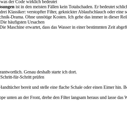
as der Code wirklich bedeutet
ösungen
ist in den meisten Fällen kein Totalschaden. Er bedeutet schl
rei Klassiker: verstopfter Filter, geknickter Ablaufschlauch oder ein
hnik-Drama. Ohne unnötige Kosten. Ich gehe das immer in dieser Reihenf
Die häufigsten Ursachen
 Maschine erwartet, dass das Wasser in einer bestimmten Zeit abgeführ
erantwortlich. Genau deshalb starte ich dort.
ritt-für-Schritt prüfen
 Handtücher bereit und stelle eine flache Schale oder einen Eimer hin.
appe unten an der Front, drehe den Filter langsam heraus und lasse das W