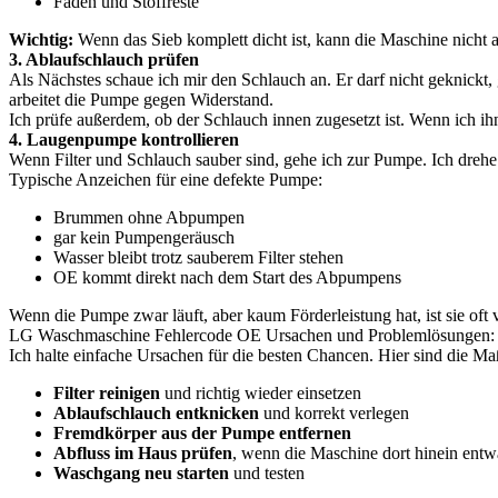
Fäden und Stoffreste
Wichtig:
Wenn das Sieb komplett dicht ist, kann die Maschine nicht 
3. Ablaufschlauch prüfen
Als Nächstes schaue ich mir den Schlauch an. Er darf nicht geknickt, 
arbeitet die Pumpe gegen Widerstand.
Ich prüfe außerdem, ob der Schlauch innen zugesetzt ist. Wenn ich ih
4. Laugenpumpe kontrollieren
Wenn Filter und Schlauch sauber sind, gehe ich zur Pumpe. Ich drehe 
Typische Anzeichen für eine defekte Pumpe:
Brummen ohne Abpumpen
gar kein Pumpengeräusch
Wasser bleibt trotz sauberem Filter stehen
OE kommt direkt nach dem Start des Abpumpens
Wenn die Pumpe zwar läuft, aber kaum Förderleistung hat, ist sie oft v
LG Waschmaschine Fehlercode OE Ursachen und Problemlösungen: W
Ich halte einfache Ursachen für die besten Chancen. Hier sind die M
Filter reinigen
und richtig wieder einsetzen
Ablaufschlauch entknicken
und korrekt verlegen
Fremdkörper aus der Pumpe entfernen
Abfluss im Haus prüfen
, wenn die Maschine dort hinein entw
Waschgang neu starten
und testen