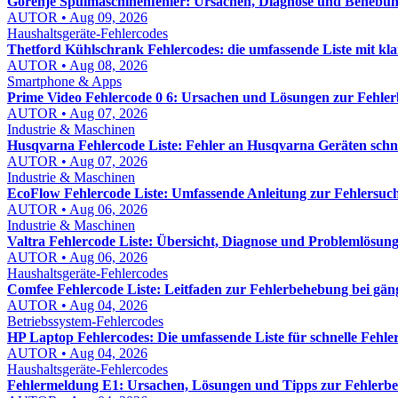
Gorenje Spülmaschinenfehler: Ursachen, Diagnose und Behebung
AUTOR • Aug 09, 2026
Haushaltsgeräte-Fehlercodes
Thetford Kühlschrank Fehlercodes: die umfassende Liste mit kl
AUTOR • Aug 08, 2026
Smartphone & Apps
Prime Video Fehlercode 0 6: Ursachen und Lösungen zur Fehle
AUTOR • Aug 07, 2026
Industrie & Maschinen
Husqvarna Fehlercode Liste: Fehler an Husqvarna Geräten schn
AUTOR • Aug 07, 2026
Industrie & Maschinen
EcoFlow Fehlercode Liste: Umfassende Anleitung zur Fehlersuch
AUTOR • Aug 06, 2026
Industrie & Maschinen
Valtra Fehlercode Liste: Übersicht, Diagnose und Problemlösung
AUTOR • Aug 06, 2026
Haushaltsgeräte-Fehlercodes
Comfee Fehlercode Liste: Leitfaden zur Fehlerbehebung bei gä
AUTOR • Aug 04, 2026
Betriebssystem-Fehlercodes
HP Laptop Fehlercodes: Die umfassende Liste für schnelle Fehl
AUTOR • Aug 04, 2026
Haushaltsgeräte-Fehlercodes
Fehlermeldung E1: Ursachen, Lösungen und Tipps zur Fehlerb