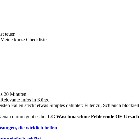
st teuer.
Meine kurze Checkliste
ls 20 Minuten.
elevante Infos in Kürze
en Fällen steckt etwas Simples dahinter: Filter zu, Schlauch blockier
 Genau darum geht es bei
LG Waschmaschine Fehlercode OE Ursach
ngen, die wirklich helfen
ur einfach erklärt