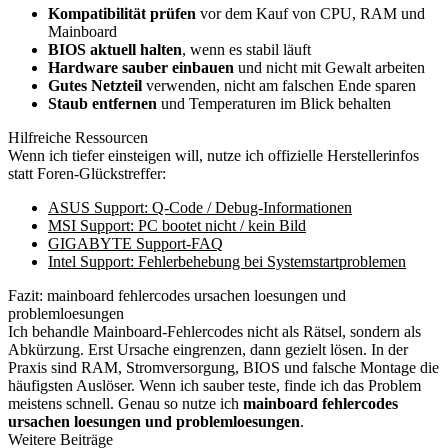
Kompatibilität prüfen
vor dem Kauf von CPU, RAM und
Mainboard
BIOS aktuell halten
, wenn es stabil läuft
Hardware sauber einbauen
und nicht mit Gewalt arbeiten
Gutes Netzteil
verwenden, nicht am falschen Ende sparen
Staub entfernen
und Temperaturen im Blick behalten
Hilfreiche Ressourcen
Wenn ich tiefer einsteigen will, nutze ich offizielle Herstellerinfos
statt Foren-Glückstreffer:
ASUS Support: Q-Code / Debug-Informationen
MSI Support: PC bootet nicht / kein Bild
GIGABYTE Support-FAQ
Intel Support: Fehlerbehebung bei Systemstartproblemen
Fazit: mainboard fehlercodes ursachen loesungen und
problemloesungen
Ich behandle Mainboard-Fehlercodes nicht als Rätsel, sondern als
Abkürzung. Erst Ursache eingrenzen, dann gezielt lösen. In der
Praxis sind RAM, Stromversorgung, BIOS und falsche Montage die
häufigsten Auslöser. Wenn ich sauber teste, finde ich das Problem
meistens schnell. Genau so nutze ich
mainboard fehlercodes
ursachen loesungen und problemloesungen
.
Weitere Beiträge