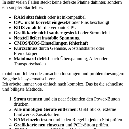
In sehr vielen Fällen steckt keine defekte Platine dahinter, sondern
ein simpler Startfehler.
RAM sitzt falsch
oder ist inkompatibel
CPU nicht korrekt eingesetzt
oder Pins beschädigt
BIOS zu alt
für die verbaute CPU
Grafikkarte nicht sauber gesteckt
oder Strom fehlt
Netzteil liefert instabile Spannung
CMOS/BIOS-Einstellungen fehlerhaft
Kurzschluss
durch Gehäuse, Abstandshalter oder
Fremdkörper
Mainboard defekt
nach Überspannung, Alter oder
Transportschaden
mainboard fehlercodes ursachen loesungen und problemloesungen:
So gehe ich systematisch vor
Ich arbeite immer von einfach nach komplex. Das ist die schnellste
und billigste Methode.
Strom trennen
und ein paar Sekunden den Power-Button
drücken.
Alle unnötigen Geräte entfernen
: USB-Sticks, externe
Laufwerke, Zusatzkarten.
RAM einzeln testen
und jeden Riegel in jedem Slot prüfen.
Grafikkarte neu einsetzen
und PCIe-Strom prüfen.