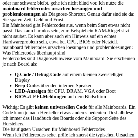
oder nur schwarz bleibt, gehe ich nicht blind vor. Ich nutze die
mainboard fehlercodes ursachen loesungen und
problemloesungen
als Diagnose-Shortcut. Genau dafür sind sie da:
Sie sparen Zeit, Geld und Frust.
Ein Mainboard gibt Fehlercodes aus, wenn beim Start etwas nicht
passt. Das kann harmlos sein, zum Beispiel ein RAM-Riegel sitzt
nicht sauber. Es kann aber auch ein Hinweis auf ein echtes
Hardwareproblem sein, etwa bei CPU, BIOS oder Netzteil.
mainboard fehlercodes ursachen loesungen und problemloesungen:
Was Fehlercodes überhaupt sind
Fehlercodes sind Diagnosehinweise vom Mainboard. Sie erscheinen
je nach Board als:
Q-Code / Debug-Code
auf einem kleinen zweistelligen
Display
Beep Codes
über den internen Speaker
LED-Anzeigen
für CPU, DRAM, VGA oder Boot
BIOS-/UEFI-Meldungen
auf dem Bildschirm
Wichtig: Es gibt
keinen universellen Code
für alle Mainboards. Ein
Code kann je nach Hersteller etwas anderes bedeuten. Deshalb lese
ich immer das Handbuch des Boards oder die Support-Seite des
Herstellers.
Die häufigsten Ursachen für Mainboard-Fehlercodes
Wenn ich Fehlercodes sehe, prüfe ich zuerst die typischen Ursachen.