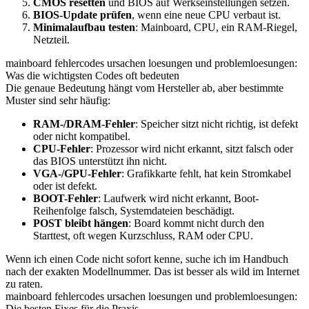
CMOS resetten
und BIOS auf Werkseinstellungen setzen.
BIOS-Update prüfen
, wenn eine neue CPU verbaut ist.
Minimalaufbau testen
: Mainboard, CPU, ein RAM-Riegel,
Netzteil.
mainboard fehlercodes ursachen loesungen und problemloesungen:
Was die wichtigsten Codes oft bedeuten
Die genaue Bedeutung hängt vom Hersteller ab, aber bestimmte
Muster sind sehr häufig:
RAM-/DRAM-Fehler
: Speicher sitzt nicht richtig, ist defekt
oder nicht kompatibel.
CPU-Fehler
: Prozessor wird nicht erkannt, sitzt falsch oder
das BIOS unterstützt ihn nicht.
VGA-/GPU-Fehler
: Grafikkarte fehlt, hat kein Stromkabel
oder ist defekt.
BOOT-Fehler
: Laufwerk wird nicht erkannt, Boot-
Reihenfolge falsch, Systemdateien beschädigt.
POST bleibt hängen
: Board kommt nicht durch den
Starttest, oft wegen Kurzschluss, RAM oder CPU.
Wenn ich einen Code nicht sofort kenne, suche ich im Handbuch
nach der exakten Modellnummer. Das ist besser als wild im Internet
zu raten.
mainboard fehlercodes ursachen loesungen und problemloesungen:
Die besten Fixes für die Praxis