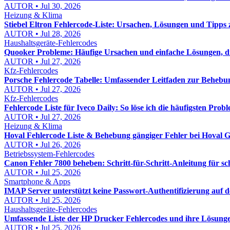
AUTOR • Jul 30, 2026
Heizung & Klima
Stiebel Eltron Fehlercode-Liste: Ursachen, Lösungen und Tipps
AUTOR • Jul 28, 2026
Haushaltsgeräte-Fehlercodes
Quooker Probleme: Häufige Ursachen und einfache Lösungen, die
AUTOR • Jul 27, 2026
Kfz-Fehlercodes
Porsche Fehlercode Tabelle: Umfassender Leitfaden zur Behebu
AUTOR • Jul 27, 2026
Kfz-Fehlercodes
Fehlercode Liste für Iveco Daily: So löse ich die häufigsten Probl
AUTOR • Jul 27, 2026
Heizung & Klima
Hoval Fehlercode Liste & Behebung gängiger Fehler bei Hoval Ge
AUTOR • Jul 26, 2026
Betriebssystem-Fehlercodes
Canon Fehler 7800 beheben: Schritt-für-Schritt-Anleitung für s
AUTOR • Jul 25, 2026
Smartphone & Apps
IMAP Server unterstützt keine Passwort-Authentifizierung auf
AUTOR • Jul 25, 2026
Haushaltsgeräte-Fehlercodes
Umfassende Liste der HP Drucker Fehlercodes und ihre Lösunge
AUTOR • Jul 25, 2026