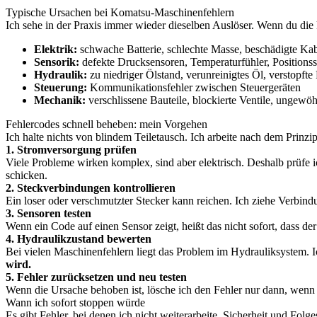
Typische Ursachen bei Komatsu-Maschinenfehlern
Ich sehe in der Praxis immer wieder dieselben Auslöser. Wenn du die k
Elektrik:
schwache Batterie, schlechte Masse, beschädigte Kab
Sensorik:
defekte Drucksensoren, Temperaturfühler, Positions
Hydraulik:
zu niedriger Ölstand, verunreinigtes Öl, verstopfte 
Steuerung:
Kommunikationsfehler zwischen Steuergeräten
Mechanik:
verschlissene Bauteile, blockierte Ventile, ungewö
Fehlercodes schnell beheben: mein Vorgehen
Ich halte nichts von blindem Teiletausch. Ich arbeite nach dem Prinzi
1. Stromversorgung prüfen
Viele Probleme wirken komplex, sind aber elektrisch. Deshalb prüfe i
schicken.
2. Steckverbindungen kontrollieren
Ein loser oder verschmutzter Stecker kann reichen. Ich ziehe Verbind
3. Sensoren testen
Wenn ein Code auf einen Sensor zeigt, heißt das nicht sofort, dass d
4. Hydraulikzustand bewerten
Bei vielen Maschinenfehlern liegt das Problem im Hydrauliksystem. 
wird.
5. Fehler zurücksetzen und neu testen
Wenn die Ursache behoben ist, lösche ich den Fehler nur dann, wenn d
Wann ich sofort stoppen würde
Es gibt Fehler, bei denen ich nicht weiterarbeite. Sicherheit und Folg