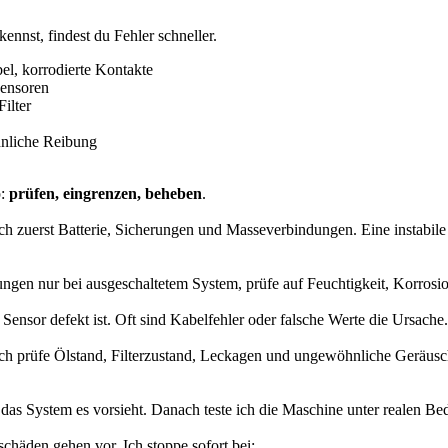
ennst, findest du Fehler schneller.
el, korrodierte Kontakte
sensoren
Filter
hnliche Reibung
p:
prüfen, eingrenzen, beheben
.
ch zuerst Batterie, Sicherungen und Masseverbindungen. Eine instabile 
ungen nur bei ausgeschaltetem System, prüfe auf Feuchtigkeit, Korrosi
er Sensor defekt ist. Oft sind Kabelfehler oder falsche Werte die Ursac
Ich prüfe Ölstand, Filterzustand, Leckagen und ungewöhnliche Geräus
as System es vorsieht. Danach teste ich die Maschine unter realen Bed
eschäden gehen vor. Ich stoppe sofort bei: