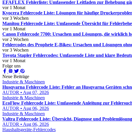
EFAFLEX Fehlerliste: Umfassender Leitfaden zur Behebung gä
vor 1 Monat
Kyocera Fehlercode Liste: Lösungen für häufige Druckerproblem
vor 3 Wochen
Manitou Fehlercode Liste: Umfassende Übersicht für Fehlerbe
vor 1 Monat
Canon Fehlercode 7700: Ursachen und Lösungen, die wirklich h
vor 2 Wochen
Fehlercodes des Prophete E-Bikes: Ursachen und Lösungen ohne
vor 3 Wochen
Toyota Stapler Fehlercodes: Umfassende Liste und klare Bedeutu
vor 1 Monat
Folge uns
Neue Beiträge
Industrie & Maschinen
Husqvarna Fehlercode Liste: Fehler an Husqvarna Geräten schn
AUTOR • Aug 07, 2026
Industrie & Maschinen
EcoFlow Fehlercode Liste: Umfassende Anleitung zur Fehlersuch
AUTOR • Aug 06, 2026
Industrie & Maschinen
Valtra Fehlercode Liste: Übersicht, Diagnose und Problemlösung
AUTOR • Aug 06, 2026
Haushaltsgeräte-Fehlercodes