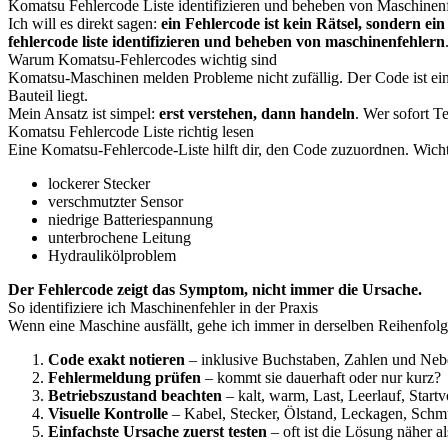
Komatsu Fehlercode Liste identifizieren und beheben von Maschinen
Ich will es direkt sagen:
ein Fehlercode ist kein Rätsel, sondern ei
fehlercode liste identifizieren und beheben von maschinenfehlern
Warum Komatsu-Fehlercodes wichtig sind
Komatsu-Maschinen melden Probleme nicht zufällig. Der Code ist ein
Bauteil liegt.
Mein Ansatz ist simpel:
erst verstehen, dann handeln
. Wer sofort Te
Komatsu Fehlercode Liste richtig lesen
Eine Komatsu-Fehlercode-Liste hilft dir, den Code zuzuordnen. Wichtig
lockerer Stecker
verschmutzter Sensor
niedrige Batteriespannung
unterbrochene Leitung
Hydraulikölproblem
Der Fehlercode zeigt das Symptom, nicht immer die Ursache.
So identifiziere ich Maschinenfehler in der Praxis
Wenn eine Maschine ausfällt, gehe ich immer in derselben Reihenfolge
Code exakt notieren
– inklusive Buchstaben, Zahlen und Neb
Fehlermeldung prüfen
– kommt sie dauerhaft oder nur kurz?
Betriebszustand beachten
– kalt, warm, Last, Leerlauf, Start
Visuelle Kontrolle
– Kabel, Stecker, Ölstand, Leckagen, Schm
Einfachste Ursache zuerst testen
– oft ist die Lösung näher al