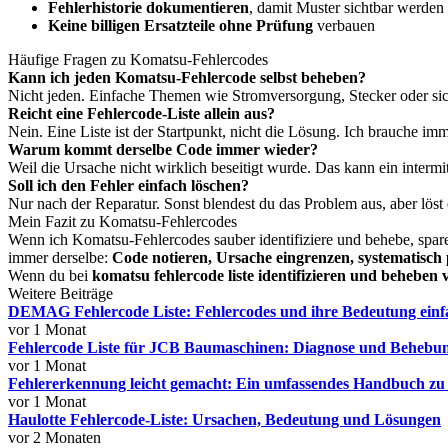
Fehlerhistorie dokumentieren
, damit Muster sichtbar werden
Keine billigen Ersatzteile ohne Prüfung
verbauen
Häufige Fragen zu Komatsu-Fehlercodes
Kann ich jeden Komatsu-Fehlercode selbst beheben?
Nicht jeden. Einfache Themen wie Stromversorgung, Stecker oder sich
Reicht eine Fehlercode-Liste allein aus?
Nein. Eine Liste ist der Startpunkt, nicht die Lösung. Ich brauche im
Warum kommt derselbe Code immer wieder?
Weil die Ursache nicht wirklich beseitigt wurde. Das kann ein intermi
Soll ich den Fehler einfach löschen?
Nur nach der Reparatur. Sonst blendest du das Problem aus, aber löst 
Mein Fazit zu Komatsu-Fehlercodes
Wenn ich Komatsu-Fehlercodes sauber identifiziere und behebe, spare 
immer derselbe:
Code notieren, Ursache eingrenzen, systematisch 
Wenn du bei
komatsu fehlercode liste identifizieren und beheben
Weitere Beiträge
DEMAG Fehlercode Liste: Fehlercodes und ihre Bedeutung einfa
vor 1 Monat
Fehlercode Liste für JCB Baumaschinen: Diagnose und Behebun
vor 1 Monat
Fehlererkennung leicht gemacht: Ein umfassendes Handbuch zu
vor 1 Monat
Haulotte Fehlercode-Liste: Ursachen, Bedeutung und Lösungen
vor 2 Monaten