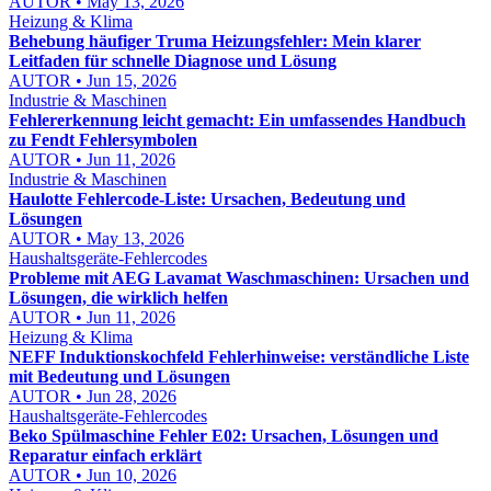
AUTOR • May 13, 2026
Heizung & Klima
Behebung häufiger Truma Heizungsfehler: Mein klarer
Leitfaden für schnelle Diagnose und Lösung
AUTOR • Jun 15, 2026
Industrie & Maschinen
Fehlererkennung leicht gemacht: Ein umfassendes Handbuch
zu Fendt Fehlersymbolen
AUTOR • Jun 11, 2026
Industrie & Maschinen
Haulotte Fehlercode-Liste: Ursachen, Bedeutung und
Lösungen
AUTOR • May 13, 2026
Haushaltsgeräte-Fehlercodes
Probleme mit AEG Lavamat Waschmaschinen: Ursachen und
Lösungen, die wirklich helfen
AUTOR • Jun 11, 2026
Heizung & Klima
NEFF Induktionskochfeld Fehlerhinweise: verständliche Liste
mit Bedeutung und Lösungen
AUTOR • Jun 28, 2026
Haushaltsgeräte-Fehlercodes
Beko Spülmaschine Fehler E02: Ursachen, Lösungen und
Reparatur einfach erklärt
AUTOR • Jun 10, 2026