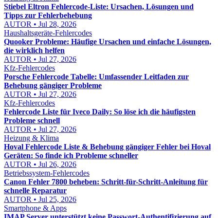
Stiebel Eltron Fehlercode-Liste: Ursachen, Lösungen und
Tipps zur Fehlerbehebung
AUTOR • Jul 28, 2026
Haushaltsgeräte-Fehlercodes
Quooker Probleme: Häufige Ursachen und einfache Lösungen,
die wirklich helfen
AUTOR • Jul 27, 2026
Kfz-Fehlercodes
Porsche Fehlercode Tabelle: Umfassender Leitfaden zur
Behebung gängiger Probleme
AUTOR • Jul 27, 2026
Kfz-Fehlercodes
Fehlercode Liste für Iveco Daily: So löse ich die häufigsten
Probleme schnell
AUTOR • Jul 27, 2026
Heizung & Klima
Hoval Fehlercode Liste & Behebung gängiger Fehler bei Hoval
Geräten: So finde ich Probleme schneller
AUTOR • Jul 26, 2026
Betriebssystem-Fehlercodes
Canon Fehler 7800 beheben: Schritt-für-Schritt-Anleitung für
schnelle Reparatur
AUTOR • Jul 25, 2026
Smartphone & Apps
IMAP Server unterstützt keine Passwort-Authentifizierung auf