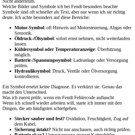
Nicht andersrum.
Welche Bilder und Symbole ich bei Fendt besonders beachte
Symbole sind oft schneller als Text, aber nur wenn ich sie richtig
deute. Ich achte besonders auf diese Bereiche:
Motor-Symbol
: oft Hinweis auf Motorsteuerung, Abgas oder
Sensorik.
Öldruck-/Ölsymbol
: sofort ernst nehmen, nicht weiterlaufen
lassen.
Kühlersymbol oder Temperaturanzeige
: Überhitzung
möglich.
Batterie-/Spannungssymbol
: Ladeanlage oder Versorgung
prüfen.
Hydrauliksymbol
: Druck, Ventile oder Ölversorgung
kontrollieren.
Ein Symbol ersetzt keine Diagnose. Es verkürzt sie. Genau das
macht den Unterschied.
Was ich zuerst prüfe, wenn ein Fendt Fehlercode auftaucht
Wenn ich schnell wieder arbeiten will, starte ich immer mit den
Dingen, die am häufigsten schiefgehen.
Stecker sauber und fest?
Oxidation, Feuchtigkeit, Zug auf
dem Kabel.
Sicherung intakt?
Nicht nur anschauen, auch richtig prüfen.
Batterie okay?
Unterspannung erzeugt Kettenfehler.