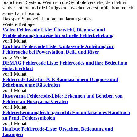
brauche ein System. Wenn ich die Symbole verstehe, den Fehler
sauber notiere und die häufigsten Ursachen zuerst prüfe, komme ich
schnell zur Lösung.
Das spart Standzeit. Und genau darum geht es.
Weitere Beiträge
Valtra Fehlercode Liste: Übersicht, Diagnose und
Problemlösungshinweise für schnelle Fehlerbehebung
vor 1 Monat
EcoFlow Fehlercode Liste: Umfassende Anleitung zur
Fehlersuche bei Powerstation, Delta und River
vor 2 Wochen
DEMAG Fehlercode Liste: Fehlercodes und ihre Bedeutung
einfach erklärt
vor 1 Monat
Fehlercode Liste für JCB Baumaschinen: Diagnose und
Behebung ohne Rätselraten
vor 1 Monat
Husqvarna Fehlercode-Liste: Erkennen und Beheben von
Fehlern an Husqvarna-Geräten
vor 1 Monat
Fehlererkennung leicht gemacht: Ein umfassendes Handbuch
zu Fendt Fehlersymbolen
vor 1 Monat
Haulotte Fehlercode-Liste: Ursachen, Bedeutung und
Lösungen