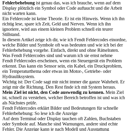
Fehlerbehebung
ist genau das, was ich brauche, wenn auf dem
Display plötzlich ein Symbol oder Code auftaucht und die Arbeit
nicht warten kann.
Ein Fehlercode ist keine Theorie. Er ist ein Hinweis. Wenn ich ihn
richtig lese, spare ich Zeit, Geld und Nerven. Wenn ich ihn
ignoriere, wird aus einem kleinen Problem schnell ein teurer
Stillstand.
In diesem Artikel zeige ich dir, wie ich Fendt Fehlercodes einordne,
welche Bilder und Symbole oft was bedeuten und wie ich bei der
Fehlerbehebung vorgehe. Einfach, direkt und ohne Rätselraten.
Was Fendt Fehlercodes sind und warum ich sie ernst nehme
Fendt Fehlercodes erscheinen, wenn ein Steuergerät ein Problem
erkennt. Das kann ein Sensor sein, ein Kabel, ein Druckproblem,
ein Temperaturthema oder etwas im Motor-, Getriebe- oder
Hydrauliksystem.
Wichtig ist: Der Code sagt mir nicht immer die ganze Wahrheit. Er
zeigt mir die Richtung. Den Rest finde ich mit System heraus.
Mein Ziel ist nicht, den Code auswendig zu kennen.
Mein Ziel
ist, schnell zu verstehen, welcher Bereich betroffen ist und was ich
als Nächstes prüfe.
Fendt Fehlercodes erklärt Bilder und Bedeutungen für schnelle
Fehlerbehebung: So lese ich die Anzeige
Auf dem Terminal oder Display tauchen oft Zahlen, Buchstaben
oder Symbole auf. Manche sind Warnungen, andere sind echte
Fehler. Die Anzeige kann je nach Modell und Ausstattung