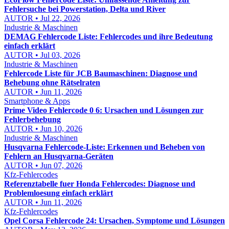
Fehlersuche bei Powerstation, Delta und River
AUTOR • Jul 22, 2026
Industrie & Maschinen
DEMAG Fehlercode Liste: Fehlercodes und ihre Bedeutung
einfach erklärt
AUTOR • Jul 03, 2026
Industrie & Maschinen
Fehlercode Liste für JCB Baumaschinen: Diagnose und
Behebung ohne Rätselraten
AUTOR • Jun 11, 2026
Smartphone & Apps
Prime Video Fehlercode 0 6: Ursachen und Lösungen zur
Fehlerbehebung
AUTOR • Jun 10, 2026
Industrie & Maschinen
Husqvarna Fehlercode-Liste: Erkennen und Beheben von
Fehlern an Husqvarna-Geräten
AUTOR • Jun 07, 2026
Kfz-Fehlercodes
Referenztabelle fuer Honda Fehlercodes: Diagnose und
Problemloesung einfach erklärt
AUTOR • Jun 11, 2026
Kfz-Fehlercodes
Opel Corsa Fehlercode 24: Ursachen, Symptome und Lösungen