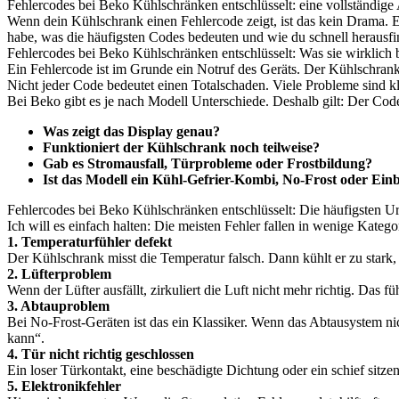
Fehlercodes bei Beko Kühlschränken entschlüsselt: eine vollständige
Wenn dein Kühlschrank einen Fehlercode zeigt, ist das kein Drama. Es 
habe, was die häufigsten Codes bedeuten und wie du schnell herausfin
Fehlercodes bei Beko Kühlschränken entschlüsselt: Was sie wirklich
Ein Fehlercode ist im Grunde ein Notruf des Geräts. Der Kühlschrank
Nicht jeder Code bedeutet einen Totalschaden. Viele Probleme sind kl
Bei Beko gibt es je nach Modell Unterschiede. Deshalb gilt: Der Code 
Was zeigt das Display genau?
Funktioniert der Kühlschrank noch teilweise?
Gab es Stromausfall, Türprobleme oder Frostbildung?
Ist das Modell ein Kühl-Gefrier-Kombi, No-Frost oder Ein
Fehlercodes bei Beko Kühlschränken entschlüsselt: Die häufigsten U
Ich will es einfach halten: Die meisten Fehler fallen in wenige Katego
1. Temperaturfühler defekt
Der Kühlschrank misst die Temperatur falsch. Dann kühlt er zu star
2. Lüfterproblem
Wenn der Lüfter ausfällt, zirkuliert die Luft nicht mehr richtig. Das
3. Abtauproblem
Bei No-Frost-Geräten ist das ein Klassiker. Wenn das Abtausystem nicht
kann“.
4. Tür nicht richtig geschlossen
Ein loser Türkontakt, eine beschädigte Dichtung oder ein schief sitz
5. Elektronikfehler