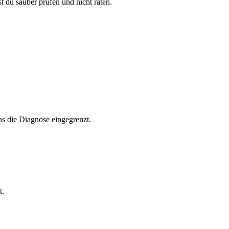
st du sauber prüfen und nicht raten.
s die Diagnose eingegrenzt.
t.