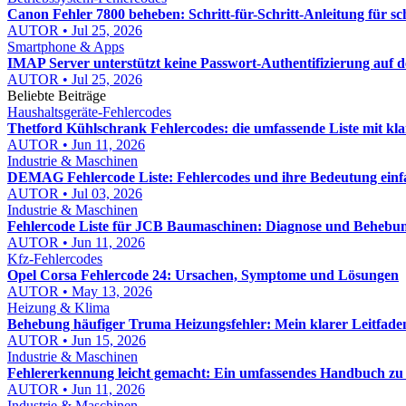
Canon Fehler 7800 beheben: Schritt-für-Schritt-Anleitung für s
AUTOR • Jul 25, 2026
Smartphone & Apps
IMAP Server unterstützt keine Passwort-Authentifizierung auf
AUTOR • Jul 25, 2026
Beliebte Beiträge
Haushaltsgeräte-Fehlercodes
Thetford Kühlschrank Fehlercodes: die umfassende Liste mit kl
AUTOR • Jun 11, 2026
Industrie & Maschinen
DEMAG Fehlercode Liste: Fehlercodes und ihre Bedeutung einfa
AUTOR • Jul 03, 2026
Industrie & Maschinen
Fehlercode Liste für JCB Baumaschinen: Diagnose und Behebun
AUTOR • Jun 11, 2026
Kfz-Fehlercodes
Opel Corsa Fehlercode 24: Ursachen, Symptome und Lösungen
AUTOR • May 13, 2026
Heizung & Klima
Behebung häufiger Truma Heizungsfehler: Mein klarer Leitfade
AUTOR • Jun 15, 2026
Industrie & Maschinen
Fehlererkennung leicht gemacht: Ein umfassendes Handbuch zu
AUTOR • Jun 11, 2026
Industrie & Maschinen