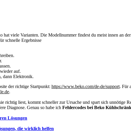
o hat viele Varianten. Die Modellnummer findest du meist innen an de
ür schnelle Ergebnisse
hreiben.
r.
assen.
wieder auf.
, dann Elektronik.
ite der richtige Startpunkt:
https://www.beko.com/de-de/support
. Für 
le.de
.
ie richtig liest, kommt schneller zur Ursache und spart sich unnötige 
iefere Diagnose. Genau so habe ich
Fehlercodes bei Beko Kühlschränke
aren Lösungen
ngen, die wirklich helfen