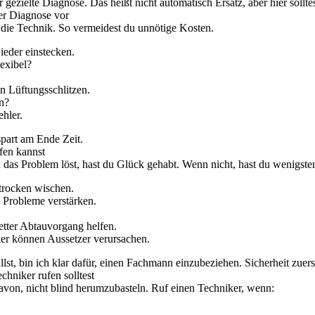
ur gezielte Diagnose. Das heißt nicht automatisch Ersatz, aber hier sollte
er Diagnose vor
n die Technik. So vermeidest du unnötige Kosten.
ieder einstecken.
lexibel?
n Lüftungsschlitzen.
n?
hler.
spart am Ende Zeit.
fen kannst
s Problem löst, hast du Glück gehabt. Wenn nicht, hast du wenigsten
trocken wischen.
 Probleme verstärken.
etter Abtauvorgang helfen.
er können Aussetzer verursachen.
t, bin ich klar dafür, einen Fachmann einzubeziehen. Sicherheit zuers
hniker rufen solltest
davon, nicht blind herumzubasteln. Ruf einen Techniker, wenn: