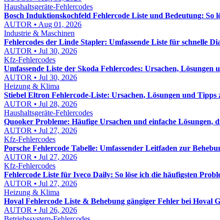
Haushaltsgeräte-Fehlercodes
Bosch Induktionskochfeld Fehlercode Liste und Bedeutung: So lös
AUTOR • Aug 01, 2026
Industrie & Maschinen
Fehlercodes der Linde Stapler: Umfassende Liste für schnelle D
AUTOR • Jul 30, 2026
Kfz-Fehlercodes
Umfassende Liste der Skoda Fehlercodes: Ursachen, Lösungen
AUTOR • Jul 30, 2026
Heizung & Klima
Stiebel Eltron Fehlercode-Liste: Ursachen, Lösungen und Tipps
AUTOR • Jul 28, 2026
Haushaltsgeräte-Fehlercodes
Quooker Probleme: Häufige Ursachen und einfache Lösungen, die
AUTOR • Jul 27, 2026
Kfz-Fehlercodes
Porsche Fehlercode Tabelle: Umfassender Leitfaden zur Behebu
AUTOR • Jul 27, 2026
Kfz-Fehlercodes
Fehlercode Liste für Iveco Daily: So löse ich die häufigsten Probl
AUTOR • Jul 27, 2026
Heizung & Klima
Hoval Fehlercode Liste & Behebung gängiger Fehler bei Hoval Ge
AUTOR • Jul 26, 2026
Betriebssystem-Fehlercodes