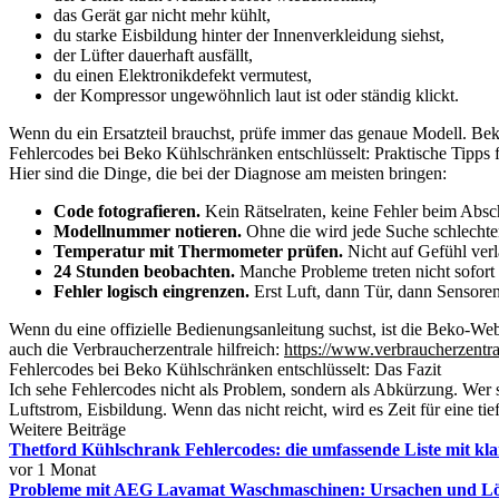
das Gerät gar nicht mehr kühlt,
du starke Eisbildung hinter der Innenverkleidung siehst,
der Lüfter dauerhaft ausfällt,
du einen Elektronikdefekt vermutest,
der Kompressor ungewöhnlich laut ist oder ständig klickt.
Wenn du ein Ersatzteil brauchst, prüfe immer das genaue Modell. Bek
Fehlercodes bei Beko Kühlschränken entschlüsselt: Praktische Tipps f
Hier sind die Dinge, die bei der Diagnose am meisten bringen:
Code fotografieren.
Kein Rätselraten, keine Fehler beim Absc
Modellnummer notieren.
Ohne die wird jede Suche schlechte
Temperatur mit Thermometer prüfen.
Nicht auf Gefühl verl
24 Stunden beobachten.
Manche Probleme treten nicht sofort 
Fehler logisch eingrenzen.
Erst Luft, dann Tür, dann Sensoren
Wenn du eine offizielle Bedienungsanleitung suchst, ist die Beko-Webs
auch die Verbraucherzentrale hilfreich:
https://www.verbraucherzentra
Fehlercodes bei Beko Kühlschränken entschlüsselt: Das Fazit
Ich sehe Fehlercodes nicht als Problem, sondern als Abkürzung. Wer s
Luftstrom, Eisbildung. Wenn das nicht reicht, wird es Zeit für eine t
Weitere Beiträge
Thetford Kühlschrank Fehlercodes: die umfassende Liste mit kl
vor 1 Monat
Probleme mit AEG Lavamat Waschmaschinen: Ursachen und Lösu