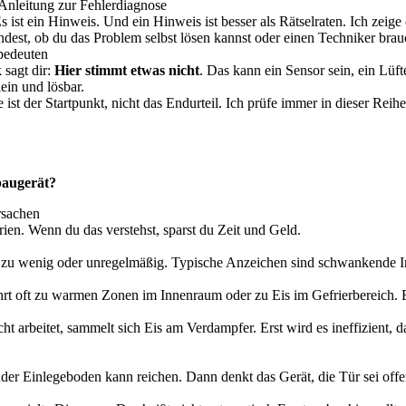
 Anleitung zur Fehlerdiagnose
ist ein Hinweis. Und ein Hinweis ist besser als Rätselraten. Ich zeige 
dest, ob du das Problem selbst lösen kannst oder einen Techniker brau
 bedeuten
 sagt dir:
Hier stimmt etwas nicht
. Das kann ein Sensor sein, ein Lüft
ein und lösbar.
ist der Startpunkt, nicht das Endurteil. Ich prüfe immer in dieser Reihe
baugerät?
rsachen
rien. Wenn du das verstehst, sparst du Zeit und Geld.
k, zu wenig oder unregelmäßig. Typische Anzeichen sind schwankende I
 führt oft zu warmen Zonen im Innenraum oder zu Eis im Gefrierbereich.
 arbeitet, sammelt sich Eis am Verdampfer. Erst wird es ineffizient, da
ender Einlegeboden kann reichen. Dann denkt das Gerät, die Tür sei off