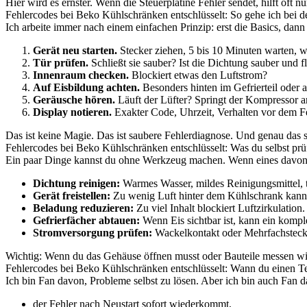
Hier wird es ernster. Wenn die Steuerplatine Fehler sendet, hilft oft n
Fehlercodes bei Beko Kühlschränken entschlüsselt: So gehe ich bei d
Ich arbeite immer nach einem einfachen Prinzip: erst die Basics, dan
Gerät neu starten.
Stecker ziehen, 5 bis 10 Minuten warten, w
Tür prüfen.
Schließt sie sauber? Ist die Dichtung sauber und f
Innenraum checken.
Blockiert etwas den Luftstrom?
Auf Eisbildung achten.
Besonders hinten im Gefrierteil oder a
Geräusche hören.
Läuft der Lüfter? Springt der Kompressor a
Display notieren.
Exakter Code, Uhrzeit, Verhalten vor dem Fe
Das ist keine Magie. Das ist saubere Fehlerdiagnose. Und genau das 
Fehlercodes bei Beko Kühlschränken entschlüsselt: Was du selbst prü
Ein paar Dinge kannst du ohne Werkzeug machen. Wenn eines davon da
Dichtung reinigen:
Warmes Wasser, mildes Reinigungsmittel, 
Gerät freistellen:
Zu wenig Luft hinter dem Kühlschrank kann
Beladung reduzieren:
Zu viel Inhalt blockiert Luftzirkulation.
Gefrierfächer abtauen:
Wenn Eis sichtbar ist, kann ein kompl
Stromversorgung prüfen:
Wackelkontakt oder Mehrfachsteck
Wichtig: Wenn du das Gehäuse öffnen musst oder Bauteile messen wills
Fehlercodes bei Beko Kühlschränken entschlüsselt: Wann du einen Tec
Ich bin Fan davon, Probleme selbst zu lösen. Aber ich bin auch Fan 
der Fehler nach Neustart sofort wiederkommt,