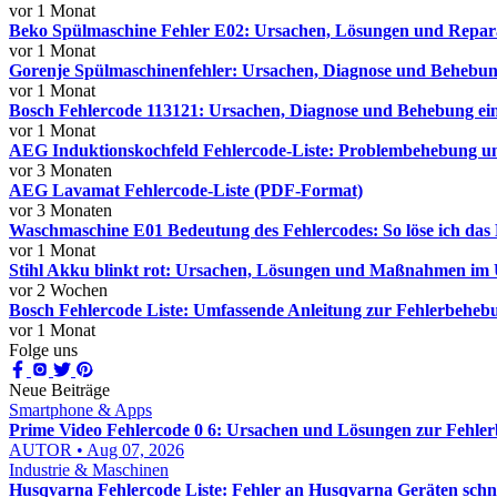
vor 1 Monat
Beko Spülmaschine Fehler E02: Ursachen, Lösungen und Reparat
vor 1 Monat
Gorenje Spülmaschinenfehler: Ursachen, Diagnose und Behebung
vor 1 Monat
Bosch Fehlercode 113121: Ursachen, Diagnose und Behebung ein
vor 1 Monat
AEG Induktionskochfeld Fehlercode-Liste: Problembehebung 
vor 3 Monaten
AEG Lavamat Fehlercode-Liste (PDF-Format)
vor 3 Monaten
Waschmaschine E01 Bedeutung des Fehlercodes: So löse ich das 
vor 1 Monat
Stihl Akku blinkt rot: Ursachen, Lösungen und Maßnahmen im 
vor 2 Wochen
Bosch Fehlercode Liste: Umfassende Anleitung zur Fehlerbeheb
vor 1 Monat
Folge uns
Neue Beiträge
Smartphone & Apps
Prime Video Fehlercode 0 6: Ursachen und Lösungen zur Fehle
AUTOR • Aug 07, 2026
Industrie & Maschinen
Husqvarna Fehlercode Liste: Fehler an Husqvarna Geräten schn