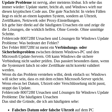
Update Probleme
ist nervig, aber meistens lösbar. Ich sehe das
immer wieder: Update startet, bricht ab, und Windows wirft nur
diesen kryptischen Code aus. Die gute Nachricht: In vielen Fällen
liegt es nicht an einem kaputten System, sondern an Uhrzeit,
Zertifikaten, Netzwerk oder Proxy-Einstellungen.
Ich gehe hier direkt auf die häufigsten Ursachen ein und zeige dir
die Lösungen, die wirklich helfen. Ohne Gerede. Ohne unnötige
Schritte.
Fehlercode 80072f8f Ursachen und Lösungen für Windows Update
Probleme: Was bedeutet der Fehler?
Der Fehler 80072f8f ist meist ein
Verbindungs- oder
Sicherheitsproblem
zwischen deinem Windows-PC und den
Microsoft-Update-Servern. Oft kann Windows die sichere
Verbindung nicht sauber prüfen. Das passiert besonders dann, wenn
die Systemzeit falsch ist oder Zertifikate nicht korrekt validiert
werden.
Wenn du das Problem verstehen willst, denk einfach so: Windows
will sicher sein, dass es mit dem echten Microsoft-Server spricht.
Wenn etwas bei Datum, Uhrzeit oder Verschlüsselung nicht passt,
stoppt das Update.
Fehlercode 80072f8f Ursachen und Lösungen für Windows Update
Probleme: Die häufigsten Ursachen
Das sind die Gründe, die ich am häufigsten sehe:
Falsches Datum oder falsche Uhrzeit
auf dem PC