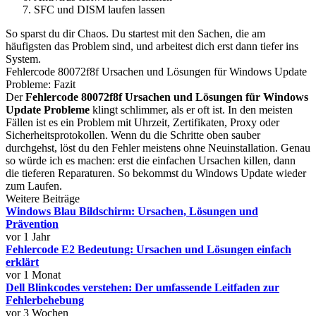
SFC und DISM laufen lassen
So sparst du dir Chaos. Du startest mit den Sachen, die am
häufigsten das Problem sind, und arbeitest dich erst dann tiefer ins
System.
Fehlercode 80072f8f Ursachen und Lösungen für Windows Update
Probleme: Fazit
Der
Fehlercode 80072f8f Ursachen und Lösungen für Windows
Update Probleme
klingt schlimmer, als er oft ist. In den meisten
Fällen ist es ein Problem mit Uhrzeit, Zertifikaten, Proxy oder
Sicherheitsprotokollen. Wenn du die Schritte oben sauber
durchgehst, löst du den Fehler meistens ohne Neuinstallation. Genau
so würde ich es machen: erst die einfachen Ursachen killen, dann
die tieferen Reparaturen. So bekommst du Windows Update wieder
zum Laufen.
Weitere Beiträge
Windows Blau Bildschirm: Ursachen, Lösungen und
Prävention
vor 1 Jahr
Fehlercode E2 Bedeutung: Ursachen und Lösungen einfach
erklärt
vor 1 Monat
Dell Blinkcodes verstehen: Der umfassende Leitfaden zur
Fehlerbehebung
vor 3 Wochen