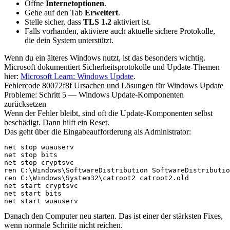
Öffne
Internetoptionen
.
Gehe auf den Tab
Erweitert
.
Stelle sicher, dass
TLS 1.2
aktiviert ist.
Falls vorhanden, aktiviere auch aktuelle sichere Protokolle,
die dein System unterstützt.
Wenn du ein älteres Windows nutzt, ist das besonders wichtig.
Microsoft dokumentiert Sicherheitsprotokolle und Update-Themen
hier:
Microsoft Learn: Windows Update
.
Fehlercode 80072f8f Ursachen und Lösungen für Windows Update
Probleme: Schritt 5 — Windows Update-Komponenten
zurücksetzen
Wenn der Fehler bleibt, sind oft die Update-Komponenten selbst
beschädigt. Dann hilft ein Reset.
Das geht über die Eingabeaufforderung als Administrator:
net stop wuauserv

net stop bits

net stop cryptsvc

ren C:\Windows\SoftwareDistribution SoftwareDistributio
ren C:\Windows\System32\catroot2 catroot2.old

net start cryptsvc

net start bits

net start wuauserv
Danach den Computer neu starten. Das ist einer der stärksten Fixes,
wenn normale Schritte nicht reichen.