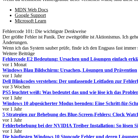
MDN Web Docs
Google Support
Microsoft Learn
Fehlercode 101: Die wichtigste Denkweise
Der größte Fehler ist Panik. Der zweitgrößte ist Aktionismus. Ich geh
Änderungen.
Wenn ich das System sauber prüfe, finde ich den Engpass fast immer 
Weitere Beiträge
Fehlercode E2 Bedeutung: Ursachen und Lösungen einfach erkl
vor 1 Monat
Windows Blau Bildschirm: Ursachen, Lösungen und Prävention
vor 1 Jahr
Dell Blinkcodes verstehen: Der umfassende Leitfaden zur Fehle
vor 3 Wochen
PS5 leuchtet weiß: Was bedeutet das und wie löse ich das Probl
vor 1 Jahr
Windows 10 abgesicherter Modus beenden: Eine Schritt-für-Schr
vor 1 Jahr
5 Strategien zur Behebung des Blue-Screen-Fehlers: Clock Wat
vor 1 Jahr
Fehlerbehebung bei der NVIDIA Treiber Installation: So lösen S
vor 1 Jahr
Die häufigsten Windows 10 Stopcode Fehler und deren Lösunge