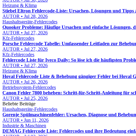
Heizung & Klima
Stiebel Eltron Fehlercode-Liste: Ursachen, Lösungen und Tipps
AUTOR • Jul 28, 2026
Haushaltsgeräte-Fehlercodes
Quooker Probleme: Häufige Ursachen und einfache Lösungen, die
AUTOR • Jul 27, 2026
Kfz-Fehlercodes
Porsche Fehlercode Tabelle: Umfassender Leitfaden zur Behebu
AUTOR • Jul 27, 2026
Kfz-Fehlercodes
Fehlercode Liste für Iveco Daily: So löse ich die häufigsten Probl
AUTOR • Jul 27, 2026
Heizung & Klima
Hoval Fehlercode Liste & Behebung gängiger Fehler bei Hoval Ge
AUTOR • Jul 26, 2026
Betriebssystem-Fehlercodes
Canon Fehler 7800 beheben: Schritt-für-Schritt-Anleitung für s
AUTOR • Jul 25, 2026
Beliebte Beiträge
Haushaltsgeräte-Fehlercodes
Gorenje Spülmaschinenfehler: Ursachen, Diagnose und Behebung
AUTOR • Jun 11, 2026
Industrie & Maschinen
DEMAG Fehlercode Liste: Fehlercodes und ihre Bedeutung einfa