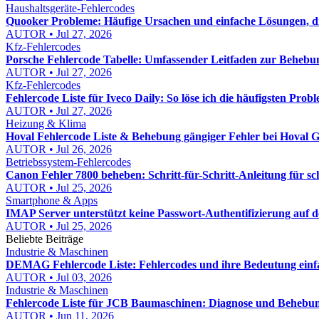
Haushaltsgeräte-Fehlercodes
Quooker Probleme: Häufige Ursachen und einfache Lösungen, die
AUTOR • Jul 27, 2026
Kfz-Fehlercodes
Porsche Fehlercode Tabelle: Umfassender Leitfaden zur Behebu
AUTOR • Jul 27, 2026
Kfz-Fehlercodes
Fehlercode Liste für Iveco Daily: So löse ich die häufigsten Probl
AUTOR • Jul 27, 2026
Heizung & Klima
Hoval Fehlercode Liste & Behebung gängiger Fehler bei Hoval Ge
AUTOR • Jul 26, 2026
Betriebssystem-Fehlercodes
Canon Fehler 7800 beheben: Schritt-für-Schritt-Anleitung für s
AUTOR • Jul 25, 2026
Smartphone & Apps
IMAP Server unterstützt keine Passwort-Authentifizierung auf
AUTOR • Jul 25, 2026
Beliebte Beiträge
Industrie & Maschinen
DEMAG Fehlercode Liste: Fehlercodes und ihre Bedeutung einfa
AUTOR • Jul 03, 2026
Industrie & Maschinen
Fehlercode Liste für JCB Baumaschinen: Diagnose und Behebun
AUTOR • Jun 11, 2026