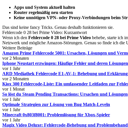
Apps und System aktuell halten
Router regelmäßig neu starten
Keine unnötigen VPN- oder Proxy-Verbindungen beim St
Das sind keine fancy Tricks. Genau deshalb funktionieren sie.
Fehlercode 0 28 bei Prime Video: Kurzantwort
Wenn ich den
Fehlercode 0 28 bei Prime Video
behebe, starte ich i
Netzwerk und mögliche Amazon-Störungen. Genau so finde ich die U
Weitere Beiträge
Amazon Prime Fehlercode 5001: Ursachen, Lösungen und Verm
vor 2 Monaten
Iphone Neustart erzwingen: Häufige Fehler und deren Lösungen
vor 1 Jahr
ARD Mediathek Fehlercode E1-AV-1: Behebung und Erklärung
vor 2 Monaten
Kiox 300 Fehlercode-Liste: Ein umfassender Leitfaden zur Fehl
vor 1 Monat
So löst du Steam Pending Transactions: Ursachen und Lösungen
vor 1 Jahr
Optimale Strategien zur Lösung von Bug Match-Leveln
vor 1 Jahr
Minecraft 0x803f8001: Problemlösung für Xbox-Spieler
vor 1 Jahr
Magix Video Deluxe: Fehlercode-Behebung und Problembehand