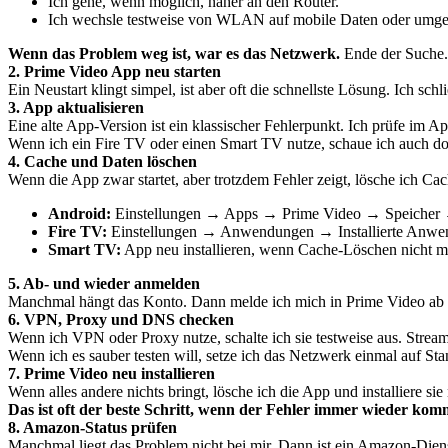
Ich gehe, wenn möglich, näher an den Router.
Ich wechsle testweise von WLAN auf mobile Daten oder umge
Wenn das Problem weg ist, war es das Netzwerk.
Ende der Suche.
2. Prime Video App neu starten
Ein Neustart klingt simpel, ist aber oft die schnellste Lösung. Ich sch
3. App aktualisieren
Eine alte App-Version ist ein klassischer Fehlerpunkt. Ich prüfe im A
Wenn ich ein Fire TV oder einen Smart TV nutze, schaue ich auch d
4. Cache und Daten löschen
Wenn die App zwar startet, aber trotzdem Fehler zeigt, lösche ich C
Android:
Einstellungen → Apps → Prime Video → Speicher 
Fire TV:
Einstellungen → Anwendungen → Installierte Anwe
Smart TV:
App neu installieren, wenn Cache-Löschen nicht mö
5. Ab- und wieder anmelden
Manchmal hängt das Konto. Dann melde ich mich in Prime Video ab und
6. VPN, Proxy und DNS checken
Wenn ich VPN oder Proxy nutze, schalte ich sie testweise aus. Str
Wenn ich es sauber testen will, setze ich das Netzwerk einmal auf St
7. Prime Video neu installieren
Wenn alles andere nichts bringt, lösche ich die App und installiere s
Das ist oft der beste Schritt, wenn der Fehler immer wieder kom
8. Amazon-Status prüfen
Manchmal liegt das Problem nicht bei mir. Dann ist ein Amazon-Dienst 