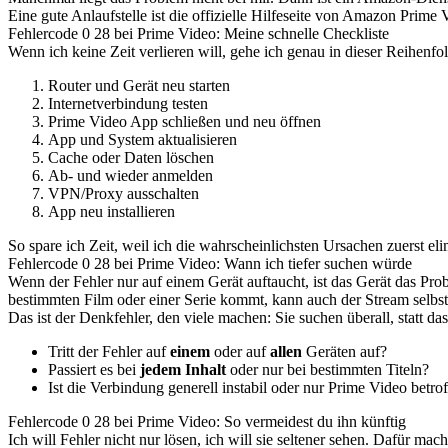
Eine gute Anlaufstelle ist die offizielle Hilfeseite von Amazon Prime
Fehlercode 0 28 bei Prime Video: Meine schnelle Checkliste
Wenn ich keine Zeit verlieren will, gehe ich genau in dieser Reihenfol
Router und Gerät neu starten
Internetverbindung testen
Prime Video App schließen und neu öffnen
App und System aktualisieren
Cache oder Daten löschen
Ab- und wieder anmelden
VPN/Proxy ausschalten
App neu installieren
So spare ich Zeit, weil ich die wahrscheinlichsten Ursachen zuerst eli
Fehlercode 0 28 bei Prime Video: Wann ich tiefer suchen würde
Wenn der Fehler nur auf einem Gerät auftaucht, ist das Gerät das Pro
bestimmten Film oder einer Serie kommt, kann auch der Stream selbst 
Das ist der Denkfehler, den viele machen: Sie suchen überall, statt da
Tritt der Fehler auf
einem
oder auf
allen
Geräten auf?
Passiert es bei
jedem Inhalt
oder nur bei bestimmten Titeln?
Ist die Verbindung generell instabil oder nur Prime Video betro
Fehlercode 0 28 bei Prime Video: So vermeidest du ihn künftig
Ich will Fehler nicht nur lösen, ich will sie seltener sehen. Dafür mac