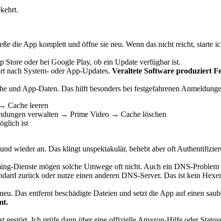
kehrt.
ließe die App komplett und öffne sie neu. Wenn das nicht reicht, starte 
pp Store oder bei Google Play, ob ein Update verfügbar ist.
ort nach System- oder App-Updates.
Veraltete Software produziert Fe
ache und App-Daten. Das hilft besonders bei festgefahrenen Anmeldung
→ Cache leeren
ndungen verwalten → Prime Video → Cache löschen
glich ist
 wieder an. Das klingt unspektakulär, behebt aber oft Authentifizier
eaming-Dienste mögen solche Umwege oft nicht. Auch ein DNS-Problem 
andard zurück oder nutze einen anderen DNS-Server. Das ist kein Hexen
ie neu. Das entfernt beschädigte Dateien und setzt die App auf einen sau
mt.
gestört. Ich prüfe dann über eine offizielle Amazon-Hilfe oder Statusse