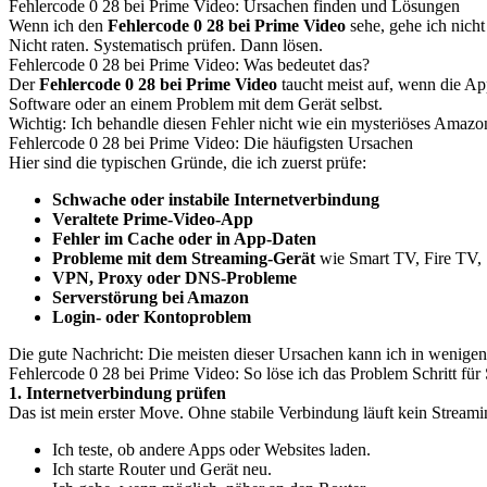
Fehlercode 0 28 bei Prime Video: Ursachen finden und Lösungen
Wenn ich den
Fehlercode 0 28 bei Prime Video
sehe, gehe ich nicht
Nicht raten. Systematisch prüfen. Dann lösen.
Fehlercode 0 28 bei Prime Video: Was bedeutet das?
Der
Fehlercode 0 28 bei Prime Video
taucht meist auf, wenn die App
Software oder an einem Problem mit dem Gerät selbst.
Wichtig: Ich behandle diesen Fehler nicht wie ein mysteriöses Amazon
Fehlercode 0 28 bei Prime Video: Die häufigsten Ursachen
Hier sind die typischen Gründe, die ich zuerst prüfe:
Schwache oder instabile Internetverbindung
Veraltete Prime-Video-App
Fehler im Cache oder in App-Daten
Probleme mit dem Streaming-Gerät
wie Smart TV, Fire TV, 
VPN, Proxy oder DNS-Probleme
Serverstörung bei Amazon
Login- oder Kontoproblem
Die gute Nachricht: Die meisten dieser Ursachen kann ich in wenigen
Fehlercode 0 28 bei Prime Video: So löse ich das Problem Schritt für 
1. Internetverbindung prüfen
Das ist mein erster Move. Ohne stabile Verbindung läuft kein Streami
Ich teste, ob andere Apps oder Websites laden.
Ich starte Router und Gerät neu.