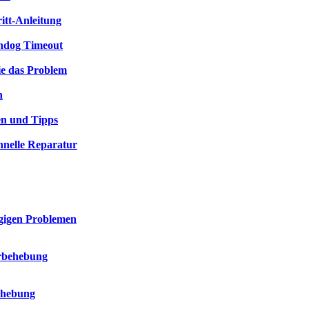
itt-Anleitung
chdog Timeout
ie das Problem
n
en und Tipps
chnelle Reparatur
ngigen Problemen
erbehebung
ehebung