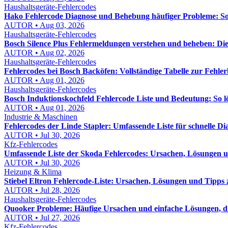
Haushaltsgeräte-Fehlercodes
Hako Fehlercode Diagnose und Behebung häufiger Probleme: So f
AUTOR • Aug 03, 2026
Haushaltsgeräte-Fehlercodes
Bosch Silence Plus Fehlermeldungen verstehen und beheben: Di
AUTOR • Aug 02, 2026
Haushaltsgeräte-Fehlercodes
Fehlercodes bei Bosch Backöfen: Vollständige Tabelle zur Fehl
AUTOR • Aug 01, 2026
Haushaltsgeräte-Fehlercodes
Bosch Induktionskochfeld Fehlercode Liste und Bedeutung: So lös
AUTOR • Aug 01, 2026
Industrie & Maschinen
Fehlercodes der Linde Stapler: Umfassende Liste für schnelle D
AUTOR • Jul 30, 2026
Kfz-Fehlercodes
Umfassende Liste der Skoda Fehlercodes: Ursachen, Lösungen
AUTOR • Jul 30, 2026
Heizung & Klima
Stiebel Eltron Fehlercode-Liste: Ursachen, Lösungen und Tipps
AUTOR • Jul 28, 2026
Haushaltsgeräte-Fehlercodes
Quooker Probleme: Häufige Ursachen und einfache Lösungen, die
AUTOR • Jul 27, 2026
Kfz-Fehlercodes