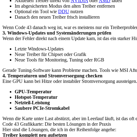
Aktuellen Treiber direkt von
NVIDIA
oder
AMD
laden
Im abgesicherten Modus den alten Treiber entfernen
Optional ein Tool wie
DDU
nutzen
Danach den neuen Treiber frisch installieren
Wenn Code 43 danach weg ist, war es meistens nur ein Treiberproble
3. Windows-Updates und Systemänderungen prüfen
Wenn der Fehler direkt nach einem Update kam, ist das ein starker Hi
Letzte Windows-Updates
Neue Treiber für Chipset oder Grafik
Neue Tools für Monitoring, Tuning oder RGB
Gerade Tuning-Software kann Probleme machen. Tools wie MSI Afterbu
4. Temperaturen und Stromversorgung checken
Eine GPU kann bei Hitze oder instabiler Stromversorgung aussteigen.
GPU-Temperatur
Hotspot-Temperatur
Netzteil-Leistung
Saubere PCIe-Stromkabel
Wenn die Karte unter Last abstürzt, aber im Leerlauf läuft, ist das of
Code 43 Grafikkarte: Die besten Lösungen in der Praxis
Hier sind die Lösungen, die ich in der Reihenfolge angehe:
Treiber komplett neu aufsetzen