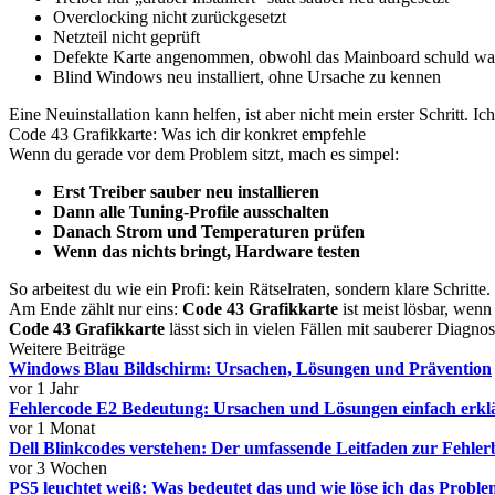
Overclocking nicht zurückgesetzt
Netzteil nicht geprüft
Defekte Karte angenommen, obwohl das Mainboard schuld wa
Blind Windows neu installiert, ohne Ursache zu kennen
Eine Neuinstallation kann helfen, ist aber nicht mein erster Schritt. 
Code 43 Grafikkarte: Was ich dir konkret empfehle
Wenn du gerade vor dem Problem sitzt, mach es simpel:
Erst Treiber sauber neu installieren
Dann alle Tuning-Profile ausschalten
Danach Strom und Temperaturen prüfen
Wenn das nichts bringt, Hardware testen
So arbeitest du wie ein Profi: kein Rätselraten, sondern klare Schritte.
Am Ende zählt nur eins:
Code 43 Grafikkarte
ist meist lösbar, wenn
Code 43 Grafikkarte
lässt sich in vielen Fällen mit sauberer Diag
Weitere Beiträge
Windows Blau Bildschirm: Ursachen, Lösungen und Prävention
vor 1 Jahr
Fehlercode E2 Bedeutung: Ursachen und Lösungen einfach erkl
vor 1 Monat
Dell Blinkcodes verstehen: Der umfassende Leitfaden zur Fehle
vor 3 Wochen
PS5 leuchtet weiß: Was bedeutet das und wie löse ich das Probl