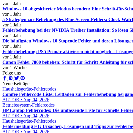
vor 1 Jahr
Windows 10 abgesicherter Modus beenden: Eine Schritt-für-Schr
vor 1 Jahr
5 Strategien zur Behebung des Blue-Screen-Fehlers: Clock Wat
vor 1 Jahr
Fehlerbehebung bei der NVIDIA Treiber Installation: So lösen S
vor 1 Jahr
Die häufigsten Windows 10 Stopcode Fehler und deren Lösunge
vor 1 Jahr
Fehlerbehebung: PS5 Primär aktivieren nicht möglich – Lösung
vor 1 Jahr
Canon Fehler 7800 beheben: Schritt-für-Schritt-Anleitung für s
vor 1 Woche
Folge uns
Neue Beiträge
Haushaltsgeräte-Fehlercodes
Comfee Fehlercode Liste: Leitfaden zur Fehlerbehebung bei gä
AUTOR • Aug 04, 2026
Betriebssystem-Fehlercodes
HP Laptop Fehlercodes: Die umfassende Liste für schnelle Fehl
AUTOR • Aug 04, 2026
Haushaltsgeräte-Fehlercodes
Fehlermeldung E1: Ursachen, Lösungen und Tipps zur Fehlerb
AUTOR • Aug 04, 2026