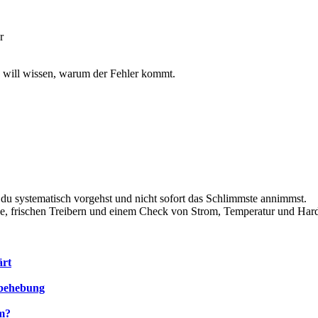
r
Ich will wissen, warum der Fehler kommt.
 du systematisch vorgehst und nicht sofort das Schlimmste annimmst.
nose, frischen Treibern und einem Check von Strom, Temperatur und Har
ärt
rbehebung
em?