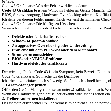
behebe.
Code 43 Grafikkarte: Was der Fehler wirklich bedeutet
Code 43 Grafikkarte
ist ein Windows-Fehler im Geräte-Manager. Er s
BIOS, Stromversorgung, Hardware, Overclocking oder ein Konflikt i
Ich gehe bei diesem Fehler immer gleich vor: erst die schnellen Chec
Code 43 Grafikkarte: Die häufigsten Ursachen
Wenn ich eine GPU mit Code 43 sehe, denke ich zuerst an diese Punk
Defekte oder fehlerhafte Treiber
Windows-Update-Konflikte
Zu aggressives Overclocking oder Undervolting
Probleme mit dem PCIe-Slot oder dem Mainboard
Stromversorgungsfehler
BIOS- oder VBIOS-Probleme
Hardwaredefekt der Grafikkarte
Der wichtige Punkt: Code 43 ist ein Symptom, kein Beweis. Du musst
Code 43 Grafikkarte: So mache ich die Diagnose
Ich arbeite von einfach nach schwierig. So finde ich schnell heraus, o
1. Geräte-Manager prüfen
Öffne den Geräte-Manager und schau unter „Grafikkarten“ nach. Wenn 
Wenn die Grafikkarte gar nicht sauber erkannt wird, ist das schon ein
2. Treiber sauber neu installieren
Das ist mein erster echter Fix. Ich verlasse mich nicht auf eine normal