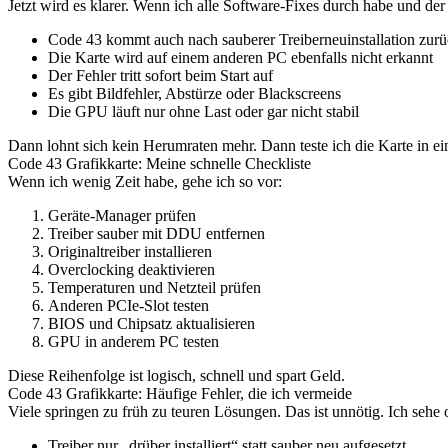
Jetzt wird es klarer. Wenn ich alle Software-Fixes durch habe und de
Code 43 kommt auch nach sauberer Treiberneuinstallation zur
Die Karte wird auf einem anderen PC ebenfalls nicht erkannt
Der Fehler tritt sofort beim Start auf
Es gibt Bildfehler, Abstürze oder Blackscreens
Die GPU läuft nur ohne Last oder gar nicht stabil
Dann lohnt sich kein Herumraten mehr. Dann teste ich die Karte in ei
Code 43 Grafikkarte: Meine schnelle Checkliste
Wenn ich wenig Zeit habe, gehe ich so vor:
Geräte-Manager prüfen
Treiber sauber mit DDU entfernen
Originaltreiber installieren
Overclocking deaktivieren
Temperaturen und Netzteil prüfen
Anderen PCIe-Slot testen
BIOS und Chipsatz aktualisieren
GPU in anderem PC testen
Diese Reihenfolge ist logisch, schnell und spart Geld.
Code 43 Grafikkarte: Häufige Fehler, die ich vermeide
Viele springen zu früh zu teuren Lösungen. Das ist unnötig. Ich sehe o
Treiber nur „drüber installiert“ statt sauber neu aufgesetzt