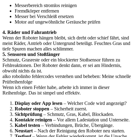
Messerbereich stromlos reinigen
Fremdkörper entfernen
Messer bei Verschleiß ersetzen
Motor auf ungewöhnliche Geräusche prüfen
4. Räder und Fahrantrieb
Wenn der Roboter hängen bleibt, sich dreht oder schief fährt, sind
meist Räder, Antrieb oder Untergrund beteiligt. Feuchtes Gras und
tiefe Spuren machen alles schlimmer.
5. Sensoren und Stoßfänger
Schmutz, Grasreste oder ein blockierter Stoßsensor führen zu
Fehlreaktionen. Der Roboter denkt dann, er sei am Hindernis,
obwohl nichts da ist.
alko robolinho fehlercodes verstehen und beheben: Meine schnelle
Prüfreihenfolge
Wenn ich einen Fehler habe, arbeite ich immer in dieser
Reihenfolge. Das ist simpel und effektiv.
Display oder App lesen
– Welcher Code wird angezeigt?
Roboter stoppen
– Sicherheit zuerst.
Sichtprüfung
– Schmutz, Gras, Kabel, Blockaden.
Kontakte reinigen
– Vor allem Ladestation und Unterseite.
Kabel testen
– Verbindungen, Brüche, Übergänge.
Neustart
– Nach der Reinigung den Roboter neu starten.
Testlauf
– Wenn der Fehler wiederkommt, ist die Ursache