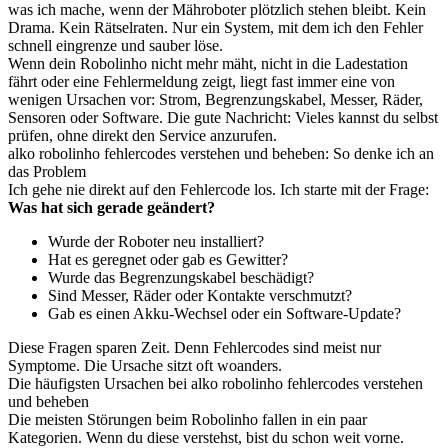
was ich mache, wenn der Mähroboter plötzlich stehen bleibt. Kein
Drama. Kein Rätselraten. Nur ein System, mit dem ich den Fehler
schnell eingrenze und sauber löse.
Wenn dein Robolinho nicht mehr mäht, nicht in die Ladestation
fährt oder eine Fehlermeldung zeigt, liegt fast immer eine von
wenigen Ursachen vor: Strom, Begrenzungskabel, Messer, Räder,
Sensoren oder Software. Die gute Nachricht: Vieles kannst du selbst
prüfen, ohne direkt den Service anzurufen.
alko robolinho fehlercodes verstehen und beheben: So denke ich an
das Problem
Ich gehe nie direkt auf den Fehlercode los. Ich starte mit der Frage:
Was hat sich gerade geändert?
Wurde der Roboter neu installiert?
Hat es geregnet oder gab es Gewitter?
Wurde das Begrenzungskabel beschädigt?
Sind Messer, Räder oder Kontakte verschmutzt?
Gab es einen Akku-Wechsel oder ein Software-Update?
Diese Fragen sparen Zeit. Denn Fehlercodes sind meist nur
Symptome. Die Ursache sitzt oft woanders.
Die häufigsten Ursachen bei alko robolinho fehlercodes verstehen
und beheben
Die meisten Störungen beim Robolinho fallen in ein paar
Kategorien. Wenn du diese verstehst, bist du schon weit vorne.