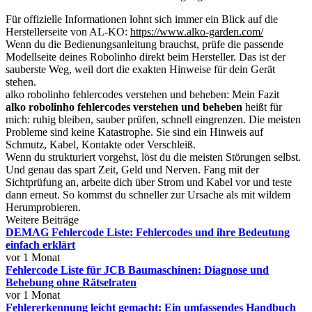
Für offizielle Informationen lohnt sich immer ein Blick auf die
Herstellerseite von AL-KO:
https://www.alko-garden.com/
Wenn du die Bedienungsanleitung brauchst, prüfe die passende
Modellseite deines Robolinho direkt beim Hersteller. Das ist der
sauberste Weg, weil dort die exakten Hinweise für dein Gerät
stehen.
alko robolinho fehlercodes verstehen und beheben: Mein Fazit
alko robolinho fehlercodes verstehen und beheben
heißt für
mich: ruhig bleiben, sauber prüfen, schnell eingrenzen. Die meisten
Probleme sind keine Katastrophe. Sie sind ein Hinweis auf
Schmutz, Kabel, Kontakte oder Verschleiß.
Wenn du strukturiert vorgehst, löst du die meisten Störungen selbst.
Und genau das spart Zeit, Geld und Nerven. Fang mit der
Sichtprüfung an, arbeite dich über Strom und Kabel vor und teste
dann erneut. So kommst du schneller zur Ursache als mit wildem
Herumprobieren.
Weitere Beiträge
DEMAG Fehlercode Liste: Fehlercodes und ihre Bedeutung
einfach erklärt
vor 1 Monat
Fehlercode Liste für JCB Baumaschinen: Diagnose und
Behebung ohne Rätselraten
vor 1 Monat
Fehlererkennung leicht gemacht: Ein umfassendes Handbuch