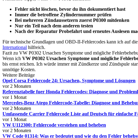
Fehler nicht löschen, bevor du ihn dokumentiert hast
Immer die betroffene Zylindernummer prüfen
Bei mehreren Zündaussetzern zuerst P0300 mitdenken
Nur ein Teil nach dem anderen testen
Nach der Reparatur Probefahrt und erneutes Auslesen m
Für technische Grundlagen und OBD-II-Fehlercodes kann ich auf die 
International
hilfreich.
Fazit zu VW P0302 Ursachen Symptome und mögliche Fehlerbeheb
Wenn ich
VW P0302 Ursachen Symptome und mögliche Fehlerb
bis ernst reichen. Ich würde immer mit Zündkerze und Zündspule star
unnötige Kosten.
Weitere Beiträge
Opel Corsa Fehlercode 24: Ursachen, Symptome und Lösungen
vor 2 Monaten
Referenztabelle fuer Honda Fehlercodes: Diagnose und Probleml
vor 1 Monat
Mercedes-Benz Atego Fehlercode-Tabelle: Diagnose und Behebu
vor 2 Monaten
Umfassende Carrier Fehlercode Liste auf Deutsch für einfache F
vor 1 Monat
VW U112300: Fehlercode verstehen und beheben
vor 2 Monaten
VW Code 01314: Was er bedeutet und wie du den Fehler behebs