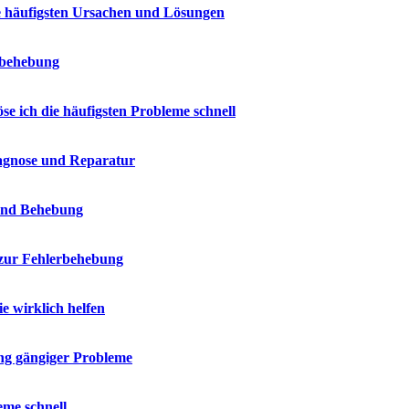
e häufigsten Ursachen und Lösungen
erbehebung
e ich die häufigsten Probleme schnell
iagnose und Reparatur
 und Behebung
 zur Fehlerbehebung
 wirklich helfen
ng gängiger Probleme
eme schnell