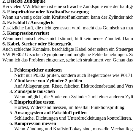
2. Defekte Zündspule
Bei vielen VW-Motoren ist eine schwache Zündspule eine der häufigs
3. Einspritzdüse oder Kraftstoffversorgung
Wenn zu wenig oder kein Kraftstoff ankommt, kann der Zylinder nicht s
4. Falschluft / Ansaugleck
Zusätzliche Luft, die nicht gemessen wird, macht das Gemisch zu ma
5. Kompressionsverlust
Wenn mechanisch etwas nicht stimmt, hilft kein neues Zündteil. Dann 
6. Kabel, Stecker oder Steuergerät
Auch schlechte Kontakte, beschädigte Kabel oder selten ein Steuerg
VW P0302 Ursachen Symptome und mögliche Fehlerbehebungen: So d
Wenn ich das Problem eingrenze, gehe ich strukturiert vor. Genau das
Fehlerspeicher auslesen
Nicht nur P0302 prüfen, sondern auch Begleitcodes wie P0171,
Zündkerze von Zylinder 2 prüfen
Auf Ablagerungen, Risse, falschen Elektrodenabstand und Vers
Zündspule tauschen
Wenn möglich, die Spule von Zylinder 2 mit einer anderen Zyli
Einspritzdüse testen
Hörtest, Widerstand messen, im Idealfall Funktionsprüfung.
Ansaugsystem auf Falschluft prüfen
Schläuche, Dichtungen und Unterdruckleitungen kontrollieren. E
Kompression messen
Wenn Zündung und Kraftstoff okay sind, muss die Mechanik g