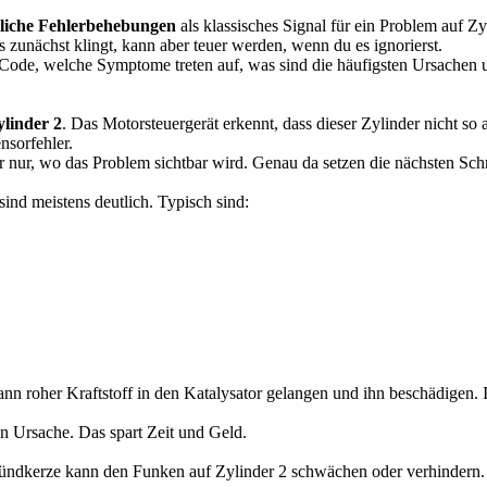
iche Fehlerbehebungen
als klassisches Signal für ein Problem auf Zy
es zunächst klingt, kann aber teuer werden, wenn du es ignorierst.
er Code, welche Symptome treten auf, was sind die häufigsten Ursachen 
linder 2
. Das Motorsteuergerät erkennt, dass dieser Zylinder nicht so 
nsorfehler.
ir nur, wo das Problem sichtbar wird. Genau da setzen die nächsten Schr
nd meistens deutlich. Typisch sind:
nn roher Kraftstoff in den Katalysator gelangen und ihn beschädigen. I
en Ursache. Das spart Zeit und Geld.
e Zündkerze kann den Funken auf Zylinder 2 schwächen oder verhindern