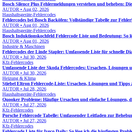
Bosch Silence Plus Fehlermeldungen verstehen und beheben: Di
AUTOR • Aug 02, 2026
Haushaltsgeräte-Fehlercodes
Fehlercodes bei Bosch Backöfen: Vollständige Tabelle zur Fehl
AUTOR • Aug 01, 2026
Haushaltsgeräte-Fehlercodes
Bosch Induktionskochfeld Fehlercode Liste und Bedeutung: So lös
AUTOR • Aug 01, 2026
Industrie & Maschinen
Fehlercodes der Linde Stapler: Umfassende Liste für schnelle D
AUTOR • Jul 30, 2026
Kfz-Fehlercodes
Umfassende Liste der Skoda Fehlercodes: Ursachen, Lösungen
AUTOR • Jul 30, 2026
Heizung & Klima
Stiebel Eltron Fehlercode-Liste: Ursachen, Lösungen und Tipps
AUTOR • Jul 28, 2026
Haushaltsgeräte-Fehlercodes
Quooker Probleme: Häufige Ursachen und einfache Lösungen, die
AUTOR • Jul 27, 2026
Kfz-Fehlercodes
Porsche Fehlercode Tabelle: Umfassender Leitfaden zur Behebu
AUTOR • Jul 27, 2026
Kfz-Fehlercodes
Fehlercode Liste für Iveco Daily: So löse ich die häufigsten Probl