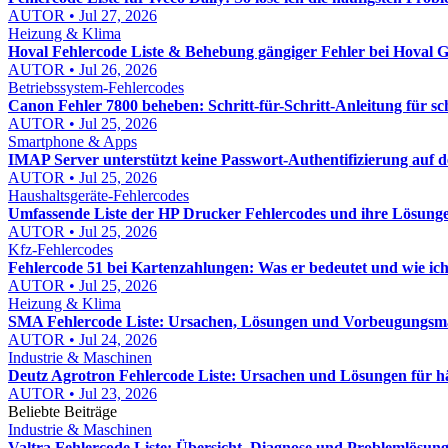
AUTOR • Jul 27, 2026
Heizung & Klima
Hoval Fehlercode Liste & Behebung gängiger Fehler bei Hoval Ge
AUTOR • Jul 26, 2026
Betriebssystem-Fehlercodes
Canon Fehler 7800 beheben: Schritt-für-Schritt-Anleitung für s
AUTOR • Jul 25, 2026
Smartphone & Apps
IMAP Server unterstützt keine Passwort-Authentifizierung auf
AUTOR • Jul 25, 2026
Haushaltsgeräte-Fehlercodes
Umfassende Liste der HP Drucker Fehlercodes und ihre Lösunge
AUTOR • Jul 25, 2026
Kfz-Fehlercodes
Fehlercode 51 bei Kartenzahlungen: Was er bedeutet und wie ic
AUTOR • Jul 25, 2026
Heizung & Klima
SMA Fehlercode Liste: Ursachen, Lösungen und Vorbeugungsm
AUTOR • Jul 24, 2026
Industrie & Maschinen
Deutz Agrotron Fehlercode Liste: Ursachen und Lösungen für hä
AUTOR • Jul 23, 2026
Beliebte Beiträge
Industrie & Maschinen
Valtra Fehlercode Liste: Übersicht, Diagnose und Problemlösung