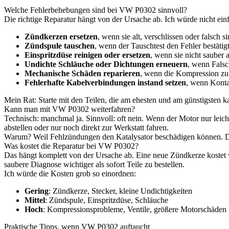
Welche Fehlerbehebungen sind bei VW P0302 sinnvoll?
Die richtige Reparatur hängt von der Ursache ab. Ich würde nicht einfa
Zündkerzen ersetzen
, wenn sie alt, verschlissen oder falsch s
Zündspule tauschen
, wenn der Tauschtest den Fehler bestätig
Einspritzdüse reinigen oder ersetzen
, wenn sie nicht sauber a
Undichte Schläuche oder Dichtungen erneuern
, wenn Falsc
Mechanische Schäden reparieren
, wenn die Kompression zu 
Fehlerhafte Kabelverbindungen instand setzen
, wenn Konta
Mein Rat: Starte mit den Teilen, die am ehesten und am günstigsten ka
Kann man mit VW P0302 weiterfahren?
Technisch: manchmal ja. Sinnvoll: oft nein. Wenn der Motor nur leicht
abstellen oder nur noch direkt zur Werkstatt fahren.
Warum? Weil Fehlzündungen den Katalysator beschädigen können. Das w
Was kostet die Reparatur bei VW P0302?
Das hängt komplett von der Ursache ab. Eine neue Zündkerze kostet 
saubere Diagnose wichtiger als sofort Teile zu bestellen.
Ich würde die Kosten grob so einordnen:
Gering
: Zündkerze, Stecker, kleine Undichtigkeiten
Mittel
: Zündspule, Einspritzdüse, Schläuche
Hoch
: Kompressionsprobleme, Ventile, größere Motorschäden
Praktische Tipps, wenn VW P0302 auftaucht