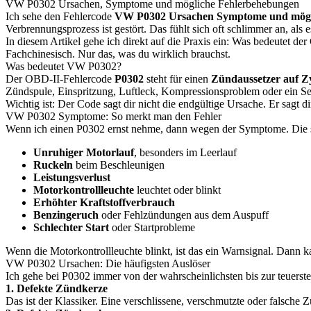
VW P0302 Ursachen, Symptome und mögliche Fehlerbehebungen
Ich sehe den Fehlercode
VW P0302 Ursachen Symptome und mögl
Verbrennungsprozess ist gestört. Das fühlt sich oft schlimmer an, als 
In diesem Artikel gehe ich direkt auf die Praxis ein: Was bedeutet d
Fachchinesisch. Nur das, was du wirklich brauchst.
Was bedeutet VW P0302?
Der OBD-II-Fehlercode
P0302
steht für einen
Zündaussetzer auf Zy
Zündspule, Einspritzung, Luftleck, Kompressionsproblem oder ein Se
Wichtig ist: Der Code sagt dir nicht die endgültige Ursache. Er sagt d
VW P0302 Symptome: So merkt man den Fehler
Wenn ich einen P0302 ernst nehme, dann wegen der Symptome. Die si
Unruhiger Motorlauf
, besonders im Leerlauf
Ruckeln
beim Beschleunigen
Leistungsverlust
Motorkontrollleuchte
leuchtet oder blinkt
Erhöhter Kraftstoffverbrauch
Benzingeruch
oder Fehlzündungen aus dem Auspuff
Schlechter Start
oder Startprobleme
Wenn die Motorkontrollleuchte blinkt, ist das ein Warnsignal. Dann ka
VW P0302 Ursachen: Die häufigsten Auslöser
Ich gehe bei P0302 immer von der wahrscheinlichsten bis zur teuerst
1. Defekte Zündkerze
Das ist der Klassiker. Eine verschlissene, verschmutzte oder falsch