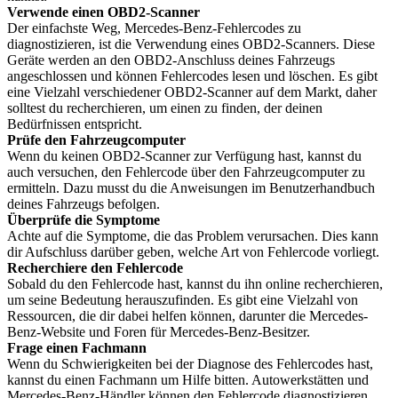
Verwende einen OBD2-Scanner
Der einfachste Weg, Mercedes-Benz-Fehlercodes zu
diagnostizieren, ist die Verwendung eines OBD2-Scanners. Diese
Geräte werden an den OBD2-Anschluss deines Fahrzeugs
angeschlossen und können Fehlercodes lesen und löschen. Es gibt
eine Vielzahl verschiedener OBD2-Scanner auf dem Markt, daher
solltest du recherchieren, um einen zu finden, der deinen
Bedürfnissen entspricht.
Prüfe den Fahrzeugcomputer
Wenn du keinen OBD2-Scanner zur Verfügung hast, kannst du
auch versuchen, den Fehlercode über den Fahrzeugcomputer zu
ermitteln. Dazu musst du die Anweisungen im Benutzerhandbuch
deines Fahrzeugs befolgen.
Überprüfe die Symptome
Achte auf die Symptome, die das Problem verursachen. Dies kann
dir Aufschluss darüber geben, welche Art von Fehlercode vorliegt.
Recherchiere den Fehlercode
Sobald du den Fehlercode hast, kannst du ihn online recherchieren,
um seine Bedeutung herauszufinden. Es gibt eine Vielzahl von
Ressourcen, die dir dabei helfen können, darunter die Mercedes-
Benz-Website und Foren für Mercedes-Benz-Besitzer.
Frage einen Fachmann
Wenn du Schwierigkeiten bei der Diagnose des Fehlercodes hast,
kannst du einen Fachmann um Hilfe bitten. Autowerkstätten und
Mercedes-Benz-Händler können den Fehlercode diagnostizieren