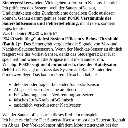
Steuergerät erwartet
. Viele gehen sofort vom Kat aus. Ich nicht.
Ich prüfe erst das System, weil der Sauerstoffsensor,
Undichtigkeiten oder Zündprobleme denselben Code auslösen
können. Genau darum geht es beim
P0430 Verständnis des
Sauerstoffsensors und Fehlerbehebung
: nicht raten, sondern
logisch testen.
Was bedeutet P0430 wirklich?
P0430 steht für
„Catalyst System Efficiency Below Threshold
(Bank 2)“
. Das Steuergerät vergleicht die Signale von Vor- und
Nachkat-Sauerstoffsensoren. Wenn der Nachkat-Sensor zu ähnlich
reagiert wie der Vorkat-Sensor, denkt das Steuergerät: Der Kat
speichert und wandelt die Abgase nicht mehr sauber um.
Wichtig:
P0430 sagt nicht automatisch, dass der Katalysator
defekt ist
. Es sagt nur, dass das System auf Bank 2 unter dem
Grenzwert liegt. Das kann mehrere Ursachen haben:
defekter oder träge arbeitender Sauerstoffsensor
Abgasleck vor oder nahe am Sensor
Fehlzündungen oder Verbrennungsaussetzer
falsches Luft-Kraftstoff-Gemisch
tatsächlich verschlissener Katalysator
Wie der Sauerstoffsensor in dieses Problem reinspielt
Ich halte es einfach: Der Sauerstoffsensor misst den Sauerstoffgehalt
im Abgas. Der Vorkat-Sensor hilft dem Motorsteuergerät bei der