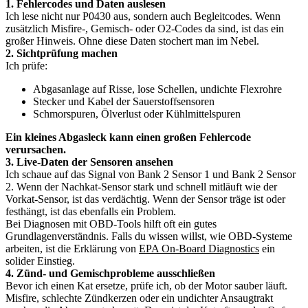
1. Fehlercodes und Daten auslesen
Ich lese nicht nur P0430 aus, sondern auch Begleitcodes. Wenn
zusätzlich Misfire-, Gemisch- oder O2-Codes da sind, ist das ein
großer Hinweis. Ohne diese Daten stochert man im Nebel.
2. Sichtprüfung machen
Ich prüfe:
Abgasanlage auf Risse, lose Schellen, undichte Flexrohre
Stecker und Kabel der Sauerstoffsensoren
Schmorspuren, Ölverlust oder Kühlmittelspuren
Ein kleines Abgasleck kann einen großen Fehlercode
verursachen.
3. Live-Daten der Sensoren ansehen
Ich schaue auf das Signal von Bank 2 Sensor 1 und Bank 2 Sensor
2. Wenn der Nachkat-Sensor stark und schnell mitläuft wie der
Vorkat-Sensor, ist das verdächtig. Wenn der Sensor träge ist oder
festhängt, ist das ebenfalls ein Problem.
Bei Diagnosen mit OBD-Tools hilft oft ein gutes
Grundlagenverständnis. Falls du wissen willst, wie OBD-Systeme
arbeiten, ist die Erklärung von
EPA On-Board Diagnostics
ein
solider Einstieg.
4. Zünd- und Gemischprobleme ausschließen
Bevor ich einen Kat ersetze, prüfe ich, ob der Motor sauber läuft.
Misfire, schlechte Zündkerzen oder ein undichter Ansaugtrakt