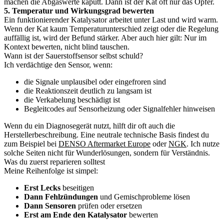
machen die Abgaswerte kaputt. Dann ist der Kat oft nur das Opfer.
5. Temperatur und Wirkungsgrad bewerten
Ein funktionierender Katalysator arbeitet unter Last und wird warm.
Wenn der Kat kaum Temperaturunterschied zeigt oder die Regelung
auffällig ist, wird der Befund stärker. Aber auch hier gilt: Nur im
Kontext bewerten, nicht blind tauschen.
Wann ist der Sauerstoffsensor selbst schuld?
Ich verdächtige den Sensor, wenn:
die Signale unplausibel oder eingefroren sind
die Reaktionszeit deutlich zu langsam ist
die Verkabelung beschädigt ist
Begleitcodes auf Sensorheizung oder Signalfehler hinweisen
Wenn du ein Diagnosegerät nutzt, hilft dir oft auch die
Herstellerbeschreibung. Eine neutrale technische Basis findest du
zum Beispiel bei
DENSO Aftermarket Europe
oder
NGK
. Ich nutze
solche Seiten nicht für Wunderlösungen, sondern für Verständnis.
Was du zuerst reparieren solltest
Meine Reihenfolge ist simpel:
Erst Lecks
beseitigen
Dann Fehlzündungen
und Gemischprobleme lösen
Dann Sensoren
prüfen oder ersetzen
Erst am Ende den Katalysator
bewerten