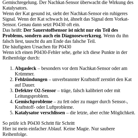
Gemischregelung. Der Nachkat-Sensor überwacht die Wirkung des
Katalysators.
Wenn der Kat gesund ist, sieht der Nachkat-Sensor ein ruhigeres
Signal. Wenn der Kat schwach ist, ähnelt das Signal dem Vorkat-
Sensor. Genau dann setzt P0430 oft ein.
Das heißt:
Der Sauerstoffsensor ist nicht nur ein Teil des
Problems, sondern auch ein Diagnosewerkzeug
. Wenn du ihn
falsch liest, tauscht du am Ende das falsche Teil.
Die häufigsten Ursachen für P0430
Wenn ich einen P0430-Fehler sehe, gehe ich diese Punkte in der
Reihenfolge durch:
Abgasleck
– besonders vor dem Nachkat-Sensor oder am
Krümmer.
Fehlzündungen
– unverbrannter Kraftstoff zerstört den Kat
auf Dauer.
Defekter O2-Sensor
– träge, falsch kalibriert oder mit
Leitungsproblem.
Gemischprobleme
– zu fett oder zu mager durch Sensor-,
Kraftstoff- oder Luftprobleme.
Katalysator verschlissen
– die letzte, aber echte Möglichkeit.
So prüfe ich P0430 Schritt für Schritt
Hier ist mein einfacher Ablauf. Keine Magie. Nur saubere
Reihenfolge.