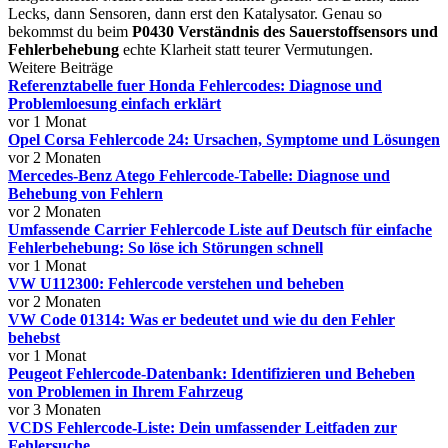
Lecks, dann Sensoren, dann erst den Katalysator. Genau so
bekommst du beim
P0430 Verständnis des Sauerstoffsensors und
Fehlerbehebung
echte Klarheit statt teurer Vermutungen.
Weitere Beiträge
Referenztabelle fuer Honda Fehlercodes: Diagnose und
Problemloesung einfach erklärt
vor 1 Monat
Opel Corsa Fehlercode 24: Ursachen, Symptome und Lösungen
vor 2 Monaten
Mercedes-Benz Atego Fehlercode-Tabelle: Diagnose und
Behebung von Fehlern
vor 2 Monaten
Umfassende Carrier Fehlercode Liste auf Deutsch für einfache
Fehlerbehebung: So löse ich Störungen schnell
vor 1 Monat
VW U112300: Fehlercode verstehen und beheben
vor 2 Monaten
VW Code 01314: Was er bedeutet und wie du den Fehler
behebst
vor 1 Monat
Peugeot Fehlercode-Datenbank: Identifizieren und Beheben
von Problemen in Ihrem Fahrzeug
vor 3 Monaten
VCDS Fehlercode-Liste: Dein umfassender Leitfaden zur
Fehlersuche