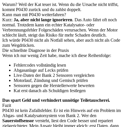
Warum? Weil der Kat teuer ist. Wenn du die Ursache nicht triffst,
kommt P0430 zurück und du zahlst doppelt.
Kann man mit P0430 weiterfahren?
Kurz:
Ja, aber nicht lange ignorieren
. Das Auto fährt oft noch
normal. Trotzdem kann ein echter Katalysator- oder
Verbrennungsfehler Folgeschäden verursachen. Wenn der Motor
schlecht läuft, steigt das Risiko für mehr Schaden deutlich.
Ich würde P0430 nicht als Notfall sehen, aber auch nicht als Code
zum Wegdrücken.
Die schnellste Diagnose in der Praxis
Wenn ich nur wenig Zeit habe, mache ich diese Reihenfolge:
Fehlercodes vollständig lesen
Abgasanlage auf Lecks prüfen
Live-Daten der Bank 2 Sensoren vergleichen
Motorlauf, Zündung und Gemisch prüfen
Sensoren gegen die Herstellerwerte bewerten
Kat erst danach als Schuldigen festlegen
Das spart Geld und verhindert unnötige Teiletauscherei.
Fazit
P0430 ist kein Zufallsfehler. Er ist ein Hinweis auf ein Problem im
Abgas- und Katalysatorsystem von Bank 2. Wer den
Sauerstoffsensor
versteht, liest den Code besser und repariert
zielgerichteter. Mein Ansatz bleibt immer gleich: erst Daten, dann