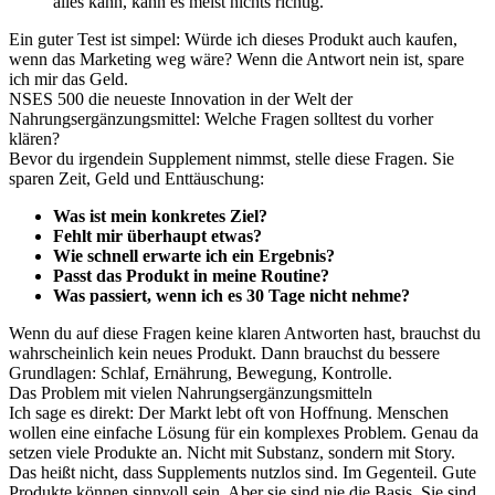
alles kann, kann es meist nichts richtig.
Ein guter Test ist simpel: Würde ich dieses Produkt auch kaufen,
wenn das Marketing weg wäre? Wenn die Antwort nein ist, spare
ich mir das Geld.
NSES 500 die neueste Innovation in der Welt der
Nahrungsergänzungsmittel: Welche Fragen solltest du vorher
klären?
Bevor du irgendein Supplement nimmst, stelle diese Fragen. Sie
sparen Zeit, Geld und Enttäuschung:
Was ist mein konkretes Ziel?
Fehlt mir überhaupt etwas?
Wie schnell erwarte ich ein Ergebnis?
Passt das Produkt in meine Routine?
Was passiert, wenn ich es 30 Tage nicht nehme?
Wenn du auf diese Fragen keine klaren Antworten hast, brauchst du
wahrscheinlich kein neues Produkt. Dann brauchst du bessere
Grundlagen: Schlaf, Ernährung, Bewegung, Kontrolle.
Das Problem mit vielen Nahrungsergänzungsmitteln
Ich sage es direkt: Der Markt lebt oft von Hoffnung. Menschen
wollen eine einfache Lösung für ein komplexes Problem. Genau da
setzen viele Produkte an. Nicht mit Substanz, sondern mit Story.
Das heißt nicht, dass Supplements nutzlos sind. Im Gegenteil. Gute
Produkte können sinnvoll sein. Aber sie sind nie die Basis. Sie sind