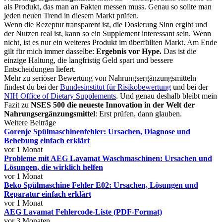
als Produkt, das man an Fakten messen muss. Genau so sollte man
jeden neuen Trend in diesem Markt prüfen.
Wenn die Rezeptur transparent ist, die Dosierung Sinn ergibt und
der Nutzen real ist, kann so ein Supplement interessant sein. Wenn
nicht, ist es nur ein weiteres Produkt im überfüllten Markt. Am Ende
gilt für mich immer dasselbe:
Ergebnis vor Hype.
Das ist die
einzige Haltung, die langfristig Geld spart und bessere
Entscheidungen liefert.
Mehr zu seriöser Bewertung von Nahrungsergänzungsmitteln
findest du bei der
Bundesinstitut für Risikobewertung
und bei der
NIH Office of Dietary Supplements
. Und genau deshalb bleibt mein
Fazit zu
NSES 500 die neueste Innovation in der Welt der
Nahrungsergänzungsmittel
: Erst prüfen, dann glauben.
Weitere Beiträge
Gorenje Spülmaschinenfehler: Ursachen, Diagnose und
Behebung einfach erklärt
vor 1 Monat
Probleme mit AEG Lavamat Waschmaschinen: Ursachen und
Lösungen, die wirklich helfen
vor 1 Monat
Beko Spülmaschine Fehler E02: Ursachen, Lösungen und
Reparatur einfach erklärt
vor 1 Monat
AEG Lavamat Fehlercode-Liste (PDF-Format)
vor 3 Monaten