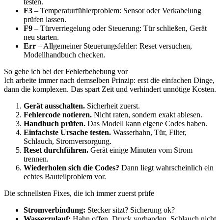
testen.
F3
– Temperaturfühlerproblem: Sensor oder Verkabelung
prüfen lassen.
F9
– Türverriegelung oder Steuerung: Tür schließen, Gerät
neu starten.
Err
– Allgemeiner Steuerungsfehler: Reset versuchen,
Modellhandbuch checken.
So gehe ich bei der Fehlerbehebung vor
Ich arbeite immer nach demselben Prinzip: erst die einfachen Dinge,
dann die komplexen. Das spart Zeit und verhindert unnötige Kosten.
Gerät ausschalten.
Sicherheit zuerst.
Fehlercode notieren.
Nicht raten, sondern exakt ablesen.
Handbuch prüfen.
Das Modell kann eigene Codes haben.
Einfachste Ursache testen.
Wasserhahn, Tür, Filter,
Schlauch, Stromversorgung.
Reset durchführen.
Gerät einige Minuten vom Strom
trennen.
Wiederholen sich die Codes?
Dann liegt wahrscheinlich ein
echtes Bauteilproblem vor.
Die schnellsten Fixes, die ich immer zuerst prüfe
Stromverbindung:
Stecker sitzt? Sicherung ok?
Wasserzulauf:
Hahn offen, Druck vorhanden, Schlauch nicht