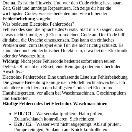
Drama. Es ist ein Hinweis. Und wer den Code richtig liest, spart
Zeit, Geld und unnötige Reparaturen. Ich zeige dir hier die
wichtigsten Codes, was sie bedeuten und wie ich bei der
Fehlerbehebung
vorgehe.
Was bedeuten Electrolux Fehlercodes?
Fehlercodes sind die Sprache des Geräts. Statt nur zu sagen, dass
etwas nicht stimmt, zeigt Electrolux einen Code an. Der Code hilft
dir dabei, die Ursache einzugrenzen. Das kann ein einfaches
Problem sein, zum Beispiel eine Tür, die nicht richtig schließt. Es
kann aber auch ein technischer Defekt sein, etwa bei der Elektronik
oder der Wasserzufuhr.
Wichtig:
Nicht jeder Fehlercode bedeutet sofort einen teuren
Defekt. Oft reicht ein Reset, eine Reinigung oder ein Check der
Anschlüsse.
Electrolux Fehlercodes: Eine umfassende Liste zur Fehlerbehebung
Die genaue Bedeutung kann je nach Modell leicht abweichen. Ich
orientiere mich hier an den häufigsten Codes bei Electrolux
Haushaltsgeräten, vor allem bei Waschmaschinen, Geschirrspülern
und Backöfen.
Häufige Fehlercodes bei Electrolux Waschmaschinen
E10 / C1
– Wasserzulaufproblem: Hahn prüfen,
Zulaufschlauch kontrollieren, Sieb reinigen.
E20 / C2
– Wasser wird nicht abgepumpt: Ablauf prüfen,
Pumpe reinigen, Schlauch auf Knick kontrollieren.