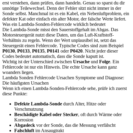
erst verstehen, dann prüfen, dann handeln. Genau so sparst du dir
unnötige Teilewechsel. Denn der Fehler sitzt nicht immer in der
Sonde selbst. Manchmal ist es ein Kabel, ein Nebenluftproblem, ein
defekter Kat oder einfach ein alter Motor, der falsche Werte liefert.
Was ein Lambda-Sonden-Fehlercode wirklich bedeutet
Die Lambda-Sonde misst den Sauerstoffgehalt im Abgas. Das
Motorsteuergerät nutzt diese Daten, um das Luft-Kraftstoff-
Verhältnis zu regeln. Wenn der Wert unplausibel ist, setzt das
Steuergerät einen Fehlercode. Typische Codes sind zum Beispiel
P0130
,
P0133
,
P0135
,
P0141
oder
P0420
. Nicht jeder dieser
Codes bedeutet automatisch, dass die Sonde kaputt ist.
Wichtig ist der Unterschied zwischen
Ursache
und
Folge
. Ein
Fehlercode ist nur ein Hinweis. Die echte Ursache kann ganz
woanders liegen.
Lambda Sonden Fehlercode Ursachen Symptome und Diagnose:
Die häufigsten Ursachen
Wenn ich einen Lambda-Sonden-Fehlercode sehe, prüfe ich zuerst
diese Punkte:
Defekte Lambda-Sonde
durch Alter, Hitze oder
Verschmutzung
Beschädigte Kabel oder Stecker
, oft durch Wärme oder
Korrosion
Abgasleck
vor der Sonde, das die Messung verfälscht
Falschluft
im Ansaugtrakt