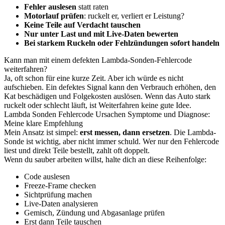
Fehler auslesen
statt raten
Motorlauf prüfen
: ruckelt er, verliert er Leistung?
Keine Teile auf Verdacht tauschen
Nur unter Last und mit Live-Daten bewerten
Bei starkem Ruckeln oder Fehlzündungen sofort handeln
Kann man mit einem defekten Lambda-Sonden-Fehlercode
weiterfahren?
Ja, oft schon für eine kurze Zeit. Aber ich würde es nicht
aufschieben. Ein defektes Signal kann den Verbrauch erhöhen, den
Kat beschädigen und Folgekosten auslösen. Wenn das Auto stark
ruckelt oder schlecht läuft, ist Weiterfahren keine gute Idee.
Lambda Sonden Fehlercode Ursachen Symptome und Diagnose:
Meine klare Empfehlung
Mein Ansatz ist simpel:
erst messen, dann ersetzen
. Die Lambda-
Sonde ist wichtig, aber nicht immer schuld. Wer nur den Fehlercode
liest und direkt Teile bestellt, zahlt oft doppelt.
Wenn du sauber arbeiten willst, halte dich an diese Reihenfolge:
Code auslesen
Freeze-Frame checken
Sichtprüfung machen
Live-Daten analysieren
Gemisch, Zündung und Abgasanlage prüfen
Erst dann Teile tauschen