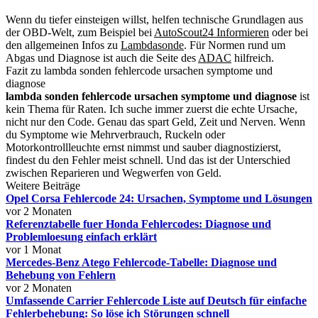
Wenn du tiefer einsteigen willst, helfen technische Grundlagen aus
der OBD-Welt, zum Beispiel bei
AutoScout24 Informieren
oder bei
den allgemeinen Infos zu
Lambdasonde
. Für Normen rund um
Abgas und Diagnose ist auch die Seite des
ADAC
hilfreich.
Fazit zu lambda sonden fehlercode ursachen symptome und
diagnose
lambda sonden fehlercode ursachen symptome und diagnose
ist
kein Thema für Raten. Ich suche immer zuerst die echte Ursache,
nicht nur den Code. Genau das spart Geld, Zeit und Nerven. Wenn
du Symptome wie Mehrverbrauch, Ruckeln oder
Motorkontrollleuchte ernst nimmst und sauber diagnostizierst,
findest du den Fehler meist schnell. Und das ist der Unterschied
zwischen Reparieren und Wegwerfen von Geld.
Weitere Beiträge
Opel Corsa Fehlercode 24: Ursachen, Symptome und Lösungen
vor 2 Monaten
Referenztabelle fuer Honda Fehlercodes: Diagnose und
Problemloesung einfach erklärt
vor 1 Monat
Mercedes-Benz Atego Fehlercode-Tabelle: Diagnose und
Behebung von Fehlern
vor 2 Monaten
Umfassende Carrier Fehlercode Liste auf Deutsch für einfache
Fehlerbehebung: So löse ich Störungen schnell