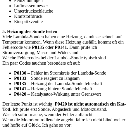
Fehlzündungen
Luftmassenmesser
Unterdruckschläuche
Kraftstoffdruck
Einspritzventile
5. Heizung der Sonde testen
Viele Lambda-Sonden haben eine Heizung, damit sie schnell auf
Temperatur kommen. Wenn diese Heizung ausfällt, kommt oft ein
Fehlercode wie
P0135
oder
P0141
. Dann prüfe ich
Stromversorgung, Masse und Widerstand.
Welche Fehlercodes bei der Lambda-Sonde typisch sind
Ein paar Codes tauchen besonders oft auf:
P0130
– Fehler im Stromkreis der Lambda-Sonde
P0133
– Sonde reagiert zu langsam
P0135
– Heizung der Lambda-Sonde fehlerhaft
P0141
– Heizung hintere Sonde fehlerhaft
P0420
– Katalysator-Wirkung unter Grenzwert
Der letzte Punkt ist wichtig:
P0420 ist nicht automatisch ein Kat-
Tod
. Ich prüfe erst Sonde, Abgasleck und Motorzustand.
Was ich sofort mache, wenn der Fehler auftaucht
Wenn die Motorkontrollleuchte angeht, fahre ich nicht blind weiter
und hoffe auf Glück. Ich gehe so vor: