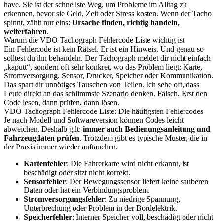
have. Sie ist der schnellste Weg, um Probleme im Alltag zu
erkennen, bevor sie Geld, Zeit oder Stress kosten. Wenn der Tacho
spinnt, zählt nur eins:
Ursache finden, richtig handeln,
weiterfahren
.
Warum die VDO Tachograph Fehlercode Liste wichtig ist
Ein Fehlercode ist kein Rätsel. Er ist ein Hinweis. Und genau so
solltest du ihn behandeln. Der Tachograph meldet dir nicht einfach
„kaputt“, sondern oft sehr konkret, wo das Problem liegt: Karte,
Stromversorgung, Sensor, Drucker, Speicher oder Kommunikation.
Das spart dir unnötiges Tauschen von Teilen. Ich sehe oft, dass
Leute direkt an das schlimmste Szenario denken. Falsch. Erst den
Code lesen, dann prüfen, dann lösen.
VDO Tachograph Fehlercode Liste: Die häufigsten Fehlercodes
Je nach Modell und Softwareversion können Codes leicht
abweichen. Deshalb gilt:
immer auch Bedienungsanleitung und
Fahrzeugdaten prüfen
. Trotzdem gibt es typische Muster, die in
der Praxis immer wieder auftauchen.
Kartenfehler
: Die Fahrerkarte wird nicht erkannt, ist
beschädigt oder sitzt nicht korrekt.
Sensorfehler
: Der Bewegungssensor liefert keine sauberen
Daten oder hat ein Verbindungsproblem.
Stromversorgungsfehler
: Zu niedrige Spannung,
Unterbrechung oder Problem in der Bordelektrik.
Speicherfehler
: Interner Speicher voll, beschädigt oder nicht