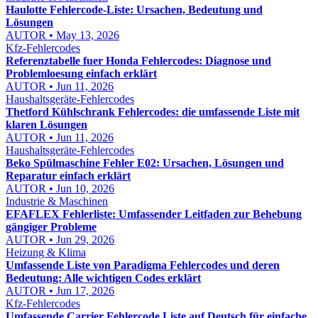
Haulotte Fehlercode-Liste: Ursachen, Bedeutung und
Lösungen
AUTOR • May 13, 2026
Kfz-Fehlercodes
Referenztabelle fuer Honda Fehlercodes: Diagnose und
Problemloesung einfach erklärt
AUTOR • Jun 11, 2026
Haushaltsgeräte-Fehlercodes
Thetford Kühlschrank Fehlercodes: die umfassende Liste mit
klaren Lösungen
AUTOR • Jun 11, 2026
Haushaltsgeräte-Fehlercodes
Beko Spülmaschine Fehler E02: Ursachen, Lösungen und
Reparatur einfach erklärt
AUTOR • Jun 10, 2026
Industrie & Maschinen
EFAFLEX Fehlerliste: Umfassender Leitfaden zur Behebung
gängiger Probleme
AUTOR • Jun 29, 2026
Heizung & Klima
Umfassende Liste von Paradigma Fehlercodes und deren
Bedeutung: Alle wichtigen Codes erklärt
AUTOR • Jun 17, 2026
Kfz-Fehlercodes
Umfassende Carrier Fehlercode Liste auf Deutsch für einfache