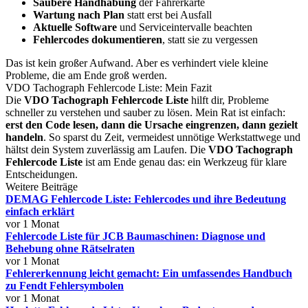
Saubere Handhabung
der Fahrerkarte
Wartung nach Plan
statt erst bei Ausfall
Aktuelle Software
und Serviceintervalle beachten
Fehlercodes dokumentieren
, statt sie zu vergessen
Das ist kein großer Aufwand. Aber es verhindert viele kleine
Probleme, die am Ende groß werden.
VDO Tachograph Fehlercode Liste: Mein Fazit
Die
VDO Tachograph Fehlercode Liste
hilft dir, Probleme
schneller zu verstehen und sauber zu lösen. Mein Rat ist einfach:
erst den Code lesen, dann die Ursache eingrenzen, dann gezielt
handeln
. So sparst du Zeit, vermeidest unnötige Werkstattwege und
hältst dein System zuverlässig am Laufen. Die
VDO Tachograph
Fehlercode Liste
ist am Ende genau das: ein Werkzeug für klare
Entscheidungen.
Weitere Beiträge
DEMAG Fehlercode Liste: Fehlercodes und ihre Bedeutung
einfach erklärt
vor 1 Monat
Fehlercode Liste für JCB Baumaschinen: Diagnose und
Behebung ohne Rätselraten
vor 1 Monat
Fehlererkennung leicht gemacht: Ein umfassendes Handbuch
zu Fendt Fehlersymbolen
vor 1 Monat