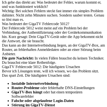
Ich gehe das direkt an: Was bedeutet der Fehler, warum kommt er,
und was funktioniert wirklich?
Wichtig: Bei solchen Fehlern steckt fast immer ein simples Problem
dahinter. Nicht zehn Minuten suchen. Sondern sauber testen. Genau
so löst man es.
Was bedeutet der GigaTV Fehlercode 5012?
Der Fehlercode 5012 weist meist auf ein Problem bei der
Verbindung, der Authentifizierung oder der Gerätekommunikation
hin. Kurz gesagt: Dein GigaTV-Gerät oder die App bekommt nicht
die Antwort, die sie braucht.
Das kann an der Internetverbindung liegen, an der GigaTV-Box, am
Router, an fehlerhaften Anmeldedaten oder an einer Störung beim
Anbieter.
Die gute Nachricht:
In vielen Fällen brauchst du keinen Techniker.
Du brauchst eine klare Reihenfolge.
GigaTV Fehlercode 5012: Die häufigsten Ursachen
Bevor ich Lösungen teste, will ich wissen, wo das Problem sitzt.
Das spart Zeit. Die häufigsten Ursachen sind:
Instabile Internetverbindung
Router-Probleme
oder fehlerhafte DNS-Einstellungen
GigaTV-Box hängt
oder hat einen temporären
Softwarefehler
Falsche oder abgelaufene Login-Daten
Störung im GigaTV-Dienst