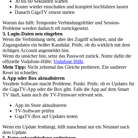
30 bis 60 Sekunden warten
Router wieder einschalten und komplett hochfahren lassen
Danach GigaTV erneut starten
Warum das hilft: Temporäre Verbindungsfehler und Session-
Probleme werden dadurch oft zurückgesetzt.
3. Login-Daten neu eingeben
Wenn die Verbindung steht, aber der Zugriff scheitert, sind die
Zugangsdaten ein heißer Kandidat. Prüfe, ob du wirklich mit dem
richtigen Account angemeldet bist.
Wenn du unsicher bist, setze das Passwort zurück. Nutze dafür die
offizielle Vodafone-Hilfe:
Vodafone Hilfe
.
Mein Tipp:
Nicht zehnmal das Gleiche probieren. Ein sauberer
Reset ist schneller.
4. App oder Box aktualisieren
Veraltete Software macht Probleme. Punkt. Prüfe, ob es Updates für
die GigaTV-App oder die Box gibt. Falls die App auf dem Smart
TV läuft, kann auch die TV-Firmware relevant sein.
App im Store aktualisieren
TV-Software prüfen
GigaTV-Box auf Updates testen
Wenn ein Update festhängt, hilft manchmal nur ein Neustart nach
dem Update.
5. Netzwerkverbindung optimieren