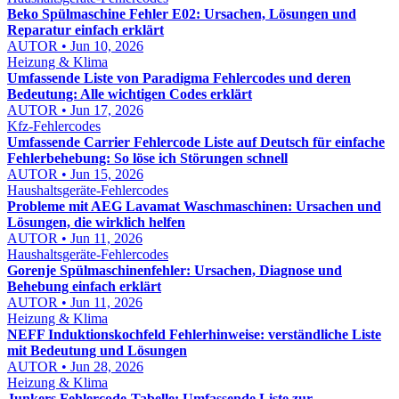
Beko Spülmaschine Fehler E02: Ursachen, Lösungen und
Reparatur einfach erklärt
AUTOR • Jun 10, 2026
Heizung & Klima
Umfassende Liste von Paradigma Fehlercodes und deren
Bedeutung: Alle wichtigen Codes erklärt
AUTOR • Jun 17, 2026
Kfz-Fehlercodes
Umfassende Carrier Fehlercode Liste auf Deutsch für einfache
Fehlerbehebung: So löse ich Störungen schnell
AUTOR • Jun 15, 2026
Haushaltsgeräte-Fehlercodes
Probleme mit AEG Lavamat Waschmaschinen: Ursachen und
Lösungen, die wirklich helfen
AUTOR • Jun 11, 2026
Haushaltsgeräte-Fehlercodes
Gorenje Spülmaschinenfehler: Ursachen, Diagnose und
Behebung einfach erklärt
AUTOR • Jun 11, 2026
Heizung & Klima
NEFF Induktionskochfeld Fehlerhinweise: verständliche Liste
mit Bedeutung und Lösungen
AUTOR • Jun 28, 2026
Heizung & Klima
Junkers Fehlercode-Tabelle: Umfassende Liste zur