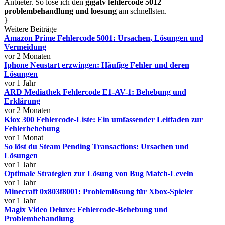
Anbieter. So löse ich den
gigatv fehlercode 5012
problembehandlung und loesung
am schnellsten.
}
Weitere Beiträge
Amazon Prime Fehlercode 5001: Ursachen, Lösungen und
Vermeidung
vor 2 Monaten
Iphone Neustart erzwingen: Häufige Fehler und deren
Lösungen
vor 1 Jahr
ARD Mediathek Fehlercode E1-AV-1: Behebung und
Erklärung
vor 2 Monaten
Kiox 300 Fehlercode-Liste: Ein umfassender Leitfaden zur
Fehlerbehebung
vor 1 Monat
So löst du Steam Pending Transactions: Ursachen und
Lösungen
vor 1 Jahr
Optimale Strategien zur Lösung von Bug Match-Leveln
vor 1 Jahr
Minecraft 0x803f8001: Problemlösung für Xbox-Spieler
vor 1 Jahr
Magix Video Deluxe: Fehlercode-Behebung und
Problembehandlung