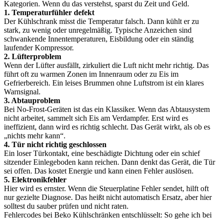
Kategorien. Wenn du das verstehst, sparst du Zeit und Geld.
1. Temperaturfühler defekt
Der Kühlschrank misst die Temperatur falsch. Dann kühlt er zu
stark, zu wenig oder unregelmäßig. Typische Anzeichen sind
schwankende Innentemperaturen, Eisbildung oder ein ständig
laufender Kompressor.
2. Lüfterproblem
Wenn der Lüfter ausfällt, zirkuliert die Luft nicht mehr richtig. Das
führt oft zu warmen Zonen im Innenraum oder zu Eis im
Gefrierbereich. Ein leises Brummen ohne Luftstrom ist ein klares
Warnsignal.
3. Abtauproblem
Bei No-Frost-Geräten ist das ein Klassiker. Wenn das Abtausystem
nicht arbeitet, sammelt sich Eis am Verdampfer. Erst wird es
ineffizient, dann wird es richtig schlecht. Das Gerät wirkt, als ob es
„nichts mehr kann“.
4. Tür nicht richtig geschlossen
Ein loser Türkontakt, eine beschädigte Dichtung oder ein schief
sitzender Einlegeboden kann reichen. Dann denkt das Gerät, die Tür
sei offen. Das kostet Energie und kann einen Fehler auslösen.
5. Elektronikfehler
Hier wird es ernster. Wenn die Steuerplatine Fehler sendet, hilft oft
nur gezielte Diagnose. Das heißt nicht automatisch Ersatz, aber hier
solltest du sauber prüfen und nicht raten.
Fehlercodes bei Beko Kühlschränken entschlüsselt: So gehe ich bei