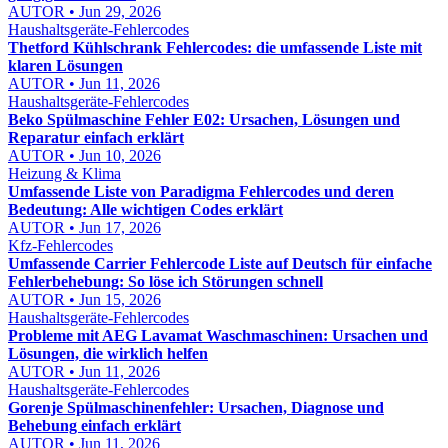
AUTOR • Jun 29, 2026
Haushaltsgeräte-Fehlercodes
Thetford Kühlschrank Fehlercodes: die umfassende Liste mit
klaren Lösungen
AUTOR • Jun 11, 2026
Haushaltsgeräte-Fehlercodes
Beko Spülmaschine Fehler E02: Ursachen, Lösungen und
Reparatur einfach erklärt
AUTOR • Jun 10, 2026
Heizung & Klima
Umfassende Liste von Paradigma Fehlercodes und deren
Bedeutung: Alle wichtigen Codes erklärt
AUTOR • Jun 17, 2026
Kfz-Fehlercodes
Umfassende Carrier Fehlercode Liste auf Deutsch für einfache
Fehlerbehebung: So löse ich Störungen schnell
AUTOR • Jun 15, 2026
Haushaltsgeräte-Fehlercodes
Probleme mit AEG Lavamat Waschmaschinen: Ursachen und
Lösungen, die wirklich helfen
AUTOR • Jun 11, 2026
Haushaltsgeräte-Fehlercodes
Gorenje Spülmaschinenfehler: Ursachen, Diagnose und
Behebung einfach erklärt
AUTOR • Jun 11, 2026