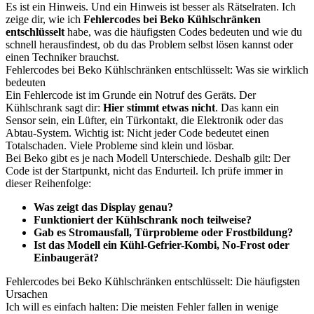
Es ist ein Hinweis. Und ein Hinweis ist besser als Rätselraten. Ich
zeige dir, wie ich
Fehlercodes bei Beko Kühlschränken
entschlüsselt
habe, was die häufigsten Codes bedeuten und wie du
schnell herausfindest, ob du das Problem selbst lösen kannst oder
einen Techniker brauchst.
Fehlercodes bei Beko Kühlschränken entschlüsselt: Was sie wirklich
bedeuten
Ein Fehlercode ist im Grunde ein Notruf des Geräts. Der
Kühlschrank sagt dir:
Hier stimmt etwas nicht
. Das kann ein
Sensor sein, ein Lüfter, ein Türkontakt, die Elektronik oder das
Abtau-System. Wichtig ist: Nicht jeder Code bedeutet einen
Totalschaden. Viele Probleme sind klein und lösbar.
Bei Beko gibt es je nach Modell Unterschiede. Deshalb gilt: Der
Code ist der Startpunkt, nicht das Endurteil. Ich prüfe immer in
dieser Reihenfolge:
Was zeigt das Display genau?
Funktioniert der Kühlschrank noch teilweise?
Gab es Stromausfall, Türprobleme oder Frostbildung?
Ist das Modell ein Kühl-Gefrier-Kombi, No-Frost oder
Einbaugerät?
Fehlercodes bei Beko Kühlschränken entschlüsselt: Die häufigsten
Ursachen
Ich will es einfach halten: Die meisten Fehler fallen in wenige