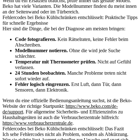
Wenn du ein Ersatzteil brauchst, prüfe immer das genaue Modell.
Beko hat viele Varianten. Die Modellnummer findest du meist innen
an der Seitenwand oder im Türbereich.
Fehlercodes bei Beko Kühlschränken entschlüsselt: Praktische Tipps
für schnelle Ergebnisse
Hier sind die Dinge, die bei der Diagnose am meisten bringen:
Code fotografieren.
Kein Rätselraten, keine Fehler beim
Abschreiben.
Modellnummer notieren.
Ohne die wird jede Suche
schlechter.
Temperatur mit Thermometer prüfen.
Nicht auf Gefühl
verlassen.
24 Stunden beobachten.
Manche Probleme treten nicht
sofort wieder auf.
Fehler logisch eingrenzen.
Erst Luft, dann Tür, dann
Sensoren, dann Elektronik.
Wenn du eine offizielle Bedienungsanleitung suchst, ist die Beko-
Website der richtige Startpunkt:
https://www.beko.com/de-
de/support
. Für allgemeine Sicherheits- und Effizienzinfos zu
Haushaltsgeräten ist auch die Verbraucherzentrale hilfreich:
https://www.verbraucherzentrale.de
.
Fehlercodes bei Beko Kühlschränken entschlüsselt: Das Fazit
Ich sehe Fehlercodes nicht als Problem, sondern als Abkürzung.
Wer sie richtig liest, kommt schneller zur Ursache und spart sich