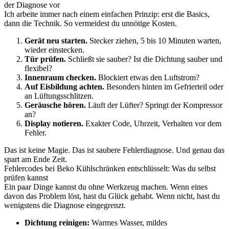
der Diagnose vor
Ich arbeite immer nach einem einfachen Prinzip: erst die Basics,
dann die Technik. So vermeidest du unnötige Kosten.
Gerät neu starten.
Stecker ziehen, 5 bis 10 Minuten warten,
wieder einstecken.
Tür prüfen.
Schließt sie sauber? Ist die Dichtung sauber und
flexibel?
Innenraum checken.
Blockiert etwas den Luftstrom?
Auf Eisbildung achten.
Besonders hinten im Gefrierteil oder
an Lüftungsschlitzen.
Geräusche hören.
Läuft der Lüfter? Springt der Kompressor
an?
Display notieren.
Exakter Code, Uhrzeit, Verhalten vor dem
Fehler.
Das ist keine Magie. Das ist saubere Fehlerdiagnose. Und genau das
spart am Ende Zeit.
Fehlercodes bei Beko Kühlschränken entschlüsselt: Was du selbst
prüfen kannst
Ein paar Dinge kannst du ohne Werkzeug machen. Wenn eines
davon das Problem löst, hast du Glück gehabt. Wenn nicht, hast du
wenigstens die Diagnose eingegrenzt.
Dichtung reinigen:
Warmes Wasser, mildes