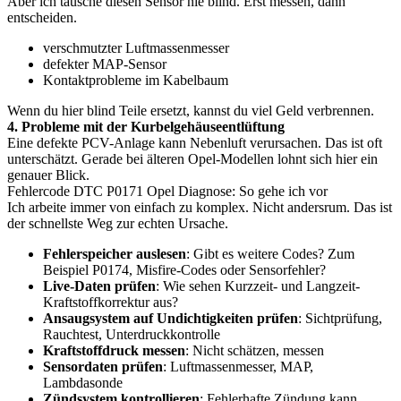
Aber ich tausche diesen Sensor nie blind. Erst messen, dann
entscheiden.
verschmutzter Luftmassenmesser
defekter MAP-Sensor
Kontaktprobleme im Kabelbaum
Wenn du hier blind Teile ersetzt, kannst du viel Geld verbrennen.
4. Probleme mit der Kurbelgehäuseentlüftung
Eine defekte PCV-Anlage kann Nebenluft verursachen. Das ist oft
unterschätzt. Gerade bei älteren Opel-Modellen lohnt sich hier ein
genauer Blick.
Fehlercode DTC P0171 Opel Diagnose: So gehe ich vor
Ich arbeite immer von einfach zu komplex. Nicht andersrum. Das ist
der schnellste Weg zur echten Ursache.
Fehlerspeicher auslesen
: Gibt es weitere Codes? Zum
Beispiel P0174, Misfire-Codes oder Sensorfehler?
Live-Daten prüfen
: Wie sehen Kurzzeit- und Langzeit-
Kraftstoffkorrektur aus?
Ansaugsystem auf Undichtigkeiten prüfen
: Sichtprüfung,
Rauchtest, Unterdruckkontrolle
Kraftstoffdruck messen
: Nicht schätzen, messen
Sensordaten prüfen
: Luftmassenmesser, MAP,
Lambdasonde
Zündsystem kontrollieren
: Fehlerhafte Zündung kann