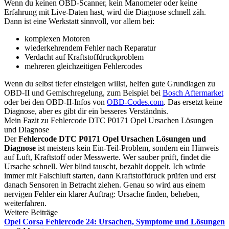
Wenn du keinen OBD-Scanner, kein Manometer oder keine
Erfahrung mit Live-Daten hast, wird die Diagnose schnell zäh.
Dann ist eine Werkstatt sinnvoll, vor allem bei:
komplexen Motoren
wiederkehrendem Fehler nach Reparatur
Verdacht auf Kraftstoffdruckproblem
mehreren gleichzeitigen Fehlercodes
Wenn du selbst tiefer einsteigen willst, helfen gute Grundlagen zu
OBD-II und Gemischregelung, zum Beispiel bei
Bosch Aftermarket
oder bei den OBD-II-Infos von
OBD-Codes.com
. Das ersetzt keine
Diagnose, aber es gibt dir ein besseres Verständnis.
Mein Fazit zu Fehlercode DTC P0171 Opel Ursachen Lösungen
und Diagnose
Der
Fehlercode DTC P0171 Opel Ursachen Lösungen und
Diagnose
ist meistens kein Ein-Teil-Problem, sondern ein Hinweis
auf Luft, Kraftstoff oder Messwerte. Wer sauber prüft, findet die
Ursache schnell. Wer blind tauscht, bezahlt doppelt. Ich würde
immer mit Falschluft starten, dann Kraftstoffdruck prüfen und erst
danach Sensoren in Betracht ziehen. Genau so wird aus einem
nervigen Fehler ein klarer Auftrag: Ursache finden, beheben,
weiterfahren.
Weitere Beiträge
Opel Corsa Fehlercode 24: Ursachen, Symptome und Lösungen