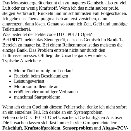
Das Motorsteuergerät erkennt ein zu mageres Gemisch, also zu viel
Luft oder zu wenig Kraftstoff. Wenn ich das nicht sauber prüfe,
steigen Verbrauch, Ruckeln und im schlimmsten Fall Folgeschäden.
Ich gehe das Thema pragmatisch an: erst verstehen, dann
eingrenzen, dann lösen. Genau so spare ich Zeit, Geld und unnötige
Teiletauscherei.
Was bedeutet der Fehlercode DTC P0171 Opel?
Bei
P0171
meldet das Steuergerät, dass das Gemisch im
Bank 1
-
Bereich zu mager ist. Bei einem Reihenmotor ist das meistens die
einzige Bank. Das Problem entsteht nicht nur durch den
Luftmassenmesser. Oft liegt die Ursache ganz woanders.
Typische Anzeichen:
Motor läuft unruhig im Leerlauf
Ruckeln beim Beschleunigen
Leistungsverlust
Motorkontrollleuchte an
erhöhter oder unruhiger Verbrauch
manchmal Startprobleme
Wenn ich einen Opel mit diesem Fehler sehe, denke ich nicht sofort
an ein einzelnes Teil. Ich denke an ein Systemproblem.
Fehlercode DTC P0171 Opel Ursachen: Die häufigsten Auslöser
Die Ursachen lassen sich fast immer in vier Gruppen einteilen:
Falschluft
,
Kraftstoffproblem
,
Sensorproblem
und
Abgas-/PCV-