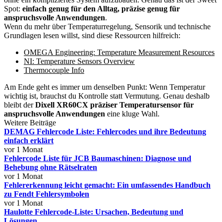
Spot:
einfach genug für den Alltag, präzise genug für
anspruchsvolle Anwendungen
.
Wenn du mehr über Temperaturregelung, Sensorik und technische
Grundlagen lesen willst, sind diese Ressourcen hilfreich:
OMEGA Engineering: Temperature Measurement Resources
NI: Temperature Sensors Overview
Thermocouple Info
Am Ende geht es immer um denselben Punkt: Wenn Temperatur
wichtig ist, brauchst du Kontrolle statt Vermutung. Genau deshalb
bleibt der
Dixell XR60CX präziser Temperatursensor für
anspruchsvolle Anwendungen
eine kluge Wahl.
Weitere Beiträge
DEMAG Fehlercode Liste: Fehlercodes und ihre Bedeutung
einfach erklärt
vor 1 Monat
Fehlercode Liste für JCB Baumaschinen: Diagnose und
Behebung ohne Rätselraten
vor 1 Monat
Fehlererkennung leicht gemacht: Ein umfassendes Handbuch
zu Fendt Fehlersymbolen
vor 1 Monat
Haulotte Fehlercode-Liste: Ursachen, Bedeutung und
Lösungen