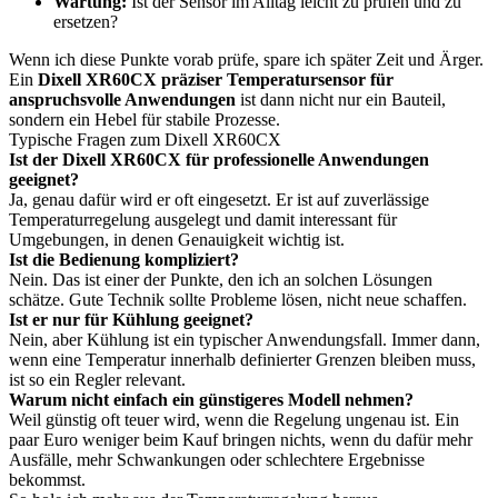
Wartung:
Ist der Sensor im Alltag leicht zu prüfen und zu
ersetzen?
Wenn ich diese Punkte vorab prüfe, spare ich später Zeit und Ärger.
Ein
Dixell XR60CX präziser Temperatursensor für
anspruchsvolle Anwendungen
ist dann nicht nur ein Bauteil,
sondern ein Hebel für stabile Prozesse.
Typische Fragen zum Dixell XR60CX
Ist der Dixell XR60CX für professionelle Anwendungen
geeignet?
Ja, genau dafür wird er oft eingesetzt. Er ist auf zuverlässige
Temperaturregelung ausgelegt und damit interessant für
Umgebungen, in denen Genauigkeit wichtig ist.
Ist die Bedienung kompliziert?
Nein. Das ist einer der Punkte, den ich an solchen Lösungen
schätze. Gute Technik sollte Probleme lösen, nicht neue schaffen.
Ist er nur für Kühlung geeignet?
Nein, aber Kühlung ist ein typischer Anwendungsfall. Immer dann,
wenn eine Temperatur innerhalb definierter Grenzen bleiben muss,
ist so ein Regler relevant.
Warum nicht einfach ein günstigeres Modell nehmen?
Weil günstig oft teuer wird, wenn die Regelung ungenau ist. Ein
paar Euro weniger beim Kauf bringen nichts, wenn du dafür mehr
Ausfälle, mehr Schwankungen oder schlechtere Ergebnisse
bekommst.