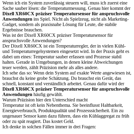
Wenn ich ein System zuverlässig steuern will, muss ich zuerst eine
Sache sauber lösen: die Temperaturmessung. Genau hier kommt der
Dixell XR60CX präziser Temperatursensor für anspruchsvolle
Anwendungen
ins Spiel. Nicht als Spielzeug, nicht als Marketing-
Gadget, sondern als praxisnahe Lösung für Leute, die stabile
Ergebnisse brauchen.
Was ist der Dixell XR60CX präziser Temperatursensor für
anspruchsvolle Anwendungen?
Der Dixell XR60CX ist ein Temperaturregler, der in vielen Kühl-
und Temperaturregelsystemen eingesetzt wird. In der Praxis geht es
dabei um eines: Temperatur sauber erfassen und Prozesse stabil
halten. Gerade in Umgebungen, in denen kleine Abweichungen
teuer werden, zählt Präzision mehr als alles andere.
Ich sehe das so: Wenn dein System auf exakte Werte angewiesen ist,
brauchst du keine grobe Schätzung. Du brauchst ein Gerät, das
schnell, konstant und verständlich arbeitet. Genau dafür wird der
Dixell XR60CX präziser Temperatursensor für anspruchsvolle
Anwendungen
häufig gewählt.
Warum Präzision hier den Unterschied macht
Temperatur ist oft kein Nebenthema. Sie beeinflusst Haltbarkeit,
Energieverbrauch, Produktqualität und Prozesssicherheit. Ein zu
ungenauer Sensor kann dazu führen, dass ein Kühlaggregat zu früh
oder zu spät reagiert. Das kostet Geld.
Ich denke in solchen Fällen immer in drei Fragen: