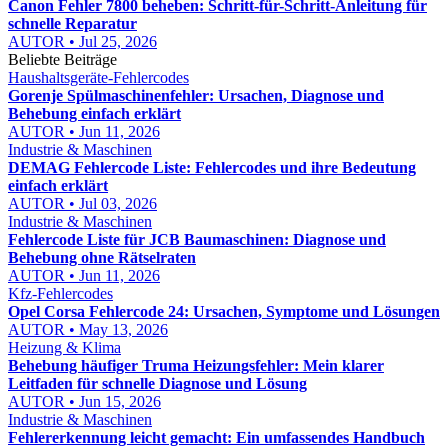
Canon Fehler 7800 beheben: Schritt-für-Schritt-Anleitung für
schnelle Reparatur
AUTOR • Jul 25, 2026
Beliebte Beiträge
Haushaltsgeräte-Fehlercodes
Gorenje Spülmaschinenfehler: Ursachen, Diagnose und
Behebung einfach erklärt
AUTOR • Jun 11, 2026
Industrie & Maschinen
DEMAG Fehlercode Liste: Fehlercodes und ihre Bedeutung
einfach erklärt
AUTOR • Jul 03, 2026
Industrie & Maschinen
Fehlercode Liste für JCB Baumaschinen: Diagnose und
Behebung ohne Rätselraten
AUTOR • Jun 11, 2026
Kfz-Fehlercodes
Opel Corsa Fehlercode 24: Ursachen, Symptome und Lösungen
AUTOR • May 13, 2026
Heizung & Klima
Behebung häufiger Truma Heizungsfehler: Mein klarer
Leitfaden für schnelle Diagnose und Lösung
AUTOR • Jun 15, 2026
Industrie & Maschinen
Fehlererkennung leicht gemacht: Ein umfassendes Handbuch