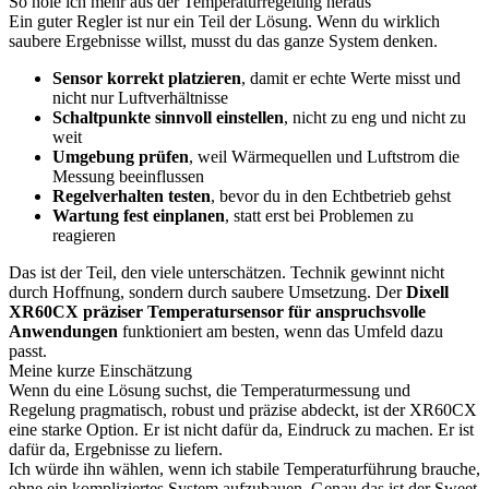
So hole ich mehr aus der Temperaturregelung heraus
Ein guter Regler ist nur ein Teil der Lösung. Wenn du wirklich
saubere Ergebnisse willst, musst du das ganze System denken.
Sensor korrekt platzieren
, damit er echte Werte misst und
nicht nur Luftverhältnisse
Schaltpunkte sinnvoll einstellen
, nicht zu eng und nicht zu
weit
Umgebung prüfen
, weil Wärmequellen und Luftstrom die
Messung beeinflussen
Regelverhalten testen
, bevor du in den Echtbetrieb gehst
Wartung fest einplanen
, statt erst bei Problemen zu
reagieren
Das ist der Teil, den viele unterschätzen. Technik gewinnt nicht
durch Hoffnung, sondern durch saubere Umsetzung. Der
Dixell
XR60CX präziser Temperatursensor für anspruchsvolle
Anwendungen
funktioniert am besten, wenn das Umfeld dazu
passt.
Meine kurze Einschätzung
Wenn du eine Lösung suchst, die Temperaturmessung und
Regelung pragmatisch, robust und präzise abdeckt, ist der XR60CX
eine starke Option. Er ist nicht dafür da, Eindruck zu machen. Er ist
dafür da, Ergebnisse zu liefern.
Ich würde ihn wählen, wenn ich stabile Temperaturführung brauche,
ohne ein kompliziertes System aufzubauen. Genau das ist der Sweet