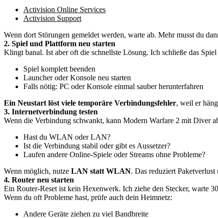
Activision Online Services
Activision Support
Wenn dort Störungen gemeldet werden, warte ab. Mehr musst du dann 
2. Spiel und Plattform neu starten
Klingt banal. Ist aber oft die schnellste Lösung. Ich schließe das Spie
Spiel komplett beenden
Launcher oder Konsole neu starten
Falls nötig: PC oder Konsole einmal sauber herunterfahren
Ein Neustart löst viele temporäre Verbindungsfehler
, weil er hän
3. Internetverbindung testen
Wenn die Verbindung schwankt, kann Modern Warfare 2 mit Diver abs
Hast du WLAN oder LAN?
Ist die Verbindung stabil oder gibt es Aussetzer?
Laufen andere Online-Spiele oder Streams ohne Probleme?
Wenn möglich, nutze
LAN statt WLAN
. Das reduziert Paketverlust
4. Router neu starten
Ein Router-Reset ist kein Hexenwerk. Ich ziehe den Stecker, warte 30 
Wenn du oft Probleme hast, prüfe auch dein Heimnetz:
Andere Geräte ziehen zu viel Bandbreite