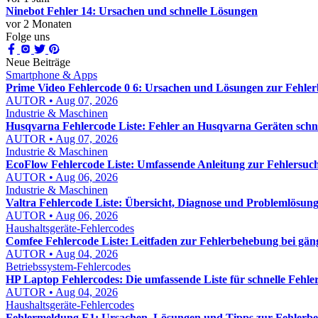
Ninebot Fehler 14: Ursachen und schnelle Lösungen
vor 2 Monaten
Folge uns
Neue Beiträge
Smartphone & Apps
Prime Video Fehlercode 0 6: Ursachen und Lösungen zur Fehle
AUTOR • Aug 07, 2026
Industrie & Maschinen
Husqvarna Fehlercode Liste: Fehler an Husqvarna Geräten schn
AUTOR • Aug 07, 2026
Industrie & Maschinen
EcoFlow Fehlercode Liste: Umfassende Anleitung zur Fehlersuch
AUTOR • Aug 06, 2026
Industrie & Maschinen
Valtra Fehlercode Liste: Übersicht, Diagnose und Problemlösung
AUTOR • Aug 06, 2026
Haushaltsgeräte-Fehlercodes
Comfee Fehlercode Liste: Leitfaden zur Fehlerbehebung bei gä
AUTOR • Aug 04, 2026
Betriebssystem-Fehlercodes
HP Laptop Fehlercodes: Die umfassende Liste für schnelle Fehl
AUTOR • Aug 04, 2026
Haushaltsgeräte-Fehlercodes
Fehlermeldung E1: Ursachen, Lösungen und Tipps zur Fehlerb