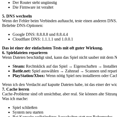
Der Router steht ungünstig
Die Firmware ist veraltet
5. DNS wechseln
Wenn der Fehler beim Verbinden auftaucht, teste einen anderen DNS.
Beliebte DNS-Optionen:
Google DNS: 8.8.8.8 und 8.8.4.4
Cloudflare DNS: 1.1.1.1 und 1.0.0.1
Das ist einer der einfachsten Tests mit oft guter Wirkung.
6. Spieldateien reparieren
Wenn Dateien beschädigt sind, kann das Spiel nicht sauber mit dem Ne
Steam:
Rechtsklick auf das Spiel → Eigenschaften → Installie
Battle.net:
Spiel auswählen → Zahnrad → Scannen und repari
PlayStation/Xbox:
Wenn nötig Spiel neu installieren oder Cac
Wenn ich den Verdacht auf kaputte Dateien habe, ist das einer der wich
7. Cache leeren
Cache-Probleme sind oft unsichtbar, aber real. Sie können alte Sitzu
Was ich mache:
Spiel schließen
System neu starten
Bei Konsole: vollständiges Ausschalten statt nur Ruhemodus