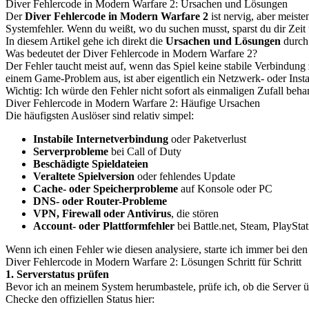
Diver Fehlercode in Modern Warfare 2: Ursachen und Lösungen
Der
Diver Fehlercode in Modern Warfare 2
ist nervig, aber meiste
Systemfehler. Wenn du weißt, wo du suchen musst, sparst du dir Zeit 
In diesem Artikel gehe ich direkt die
Ursachen und Lösungen
durch.
Was bedeutet der Diver Fehlercode in Modern Warfare 2?
Der Fehler taucht meist auf, wenn das Spiel keine stabile Verbindung
einem Game-Problem aus, ist aber eigentlich ein Netzwerk- oder Insta
Wichtig: Ich würde den Fehler nicht sofort als einmaligen Zufall beha
Diver Fehlercode in Modern Warfare 2: Häufige Ursachen
Die häufigsten Auslöser sind relativ simpel:
Instabile Internetverbindung
oder Paketverlust
Serverprobleme
bei Call of Duty
Beschädigte Spieldateien
Veraltete Spielversion
oder fehlendes Update
Cache- oder Speicherprobleme
auf Konsole oder PC
DNS- oder Router-Probleme
VPN, Firewall oder Antivirus
, die stören
Account- oder Plattformfehler
bei Battle.net, Steam, PlaySt
Wenn ich einen Fehler wie diesen analysiere, starte ich immer bei den 
Diver Fehlercode in Modern Warfare 2: Lösungen Schritt für Schritt
1. Serverstatus prüfen
Bevor ich an meinem System herumbastele, prüfe ich, ob die Server 
Checke den offiziellen Status hier: