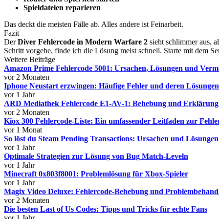
Spieldateien reparieren
Das deckt die meisten Fälle ab. Alles andere ist Feinarbeit.
Fazit
Der
Diver Fehlercode in Modern Warfare 2
sieht schlimmer aus, al
Schritt vorgehe, finde ich die Lösung meist schnell. Starte mit dem 
Weitere Beiträge
Amazon Prime Fehlercode 5001: Ursachen, Lösungen und Verm
vor 2 Monaten
Iphone Neustart erzwingen: Häufige Fehler und deren Lösungen
vor 1 Jahr
ARD Mediathek Fehlercode E1-AV-1: Behebung und Erklärung
vor 2 Monaten
Kiox 300 Fehlercode-Liste: Ein umfassender Leitfaden zur Fehl
vor 1 Monat
So löst du Steam Pending Transactions: Ursachen und Lösungen
vor 1 Jahr
Optimale Strategien zur Lösung von Bug Match-Leveln
vor 1 Jahr
Minecraft 0x803f8001: Problemlösung für Xbox-Spieler
vor 1 Jahr
Magix Video Deluxe: Fehlercode-Behebung und Problembehand
vor 2 Monaten
Die besten Last of Us Codes: Tipps und Tricks für echte Fans
vor 1 Jahr