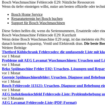
Bosch Waschmaschine Fehlercode E29: Nützliche Ressourcen
Wenn du tiefer einsteigen willst, nutze am besten offizielle oder techn
Bosch Home Service
Reparaturtermin bei Bosch buchen
Support für Bosch Waschmaschinen
Diese Seiten helfen dir, wenn du Seriennummern, Ersatzteile oder ein
Bosch Waschmaschine Fehlercode E29: Kurzfazit
Wenn deine Bosch Waschmaschine E29 zeigt, ist das meistens ein Prob
danach kommen Aquastop, Ventil und Elektronik dran.
Die beste Bo
Weitere Beiträge
Thetford Kühlschrank Fehlercodes: die umfassende Liste mit kl
vor 1 Monat
Probleme mit AEG Lavamat Waschmaschinen: Ursachen und Lösu
vor 1 Monat
Beko Spülmaschine Fehler E02: Ursachen, Lösungen und Reparat
vor 1 Monat
Gorenje Spülmaschinenfehler: Ursachen, Diagnose und Behebung
vor 1 Monat
Bosch Fehlercode 113121: Ursachen, Diagnose und Behebung ein
vor 1 Monat
AEG Induktionskochfeld Fehlercode-Liste: Problembehebung 
vor 3 Monaten
AEG Lavamat Fehlercode-Liste (PDF-Format)