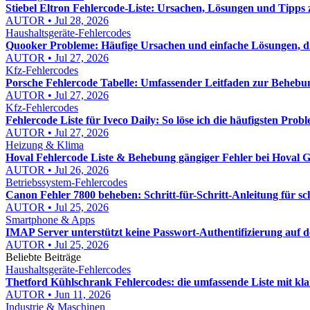
Stiebel Eltron Fehlercode-Liste: Ursachen, Lösungen und Tipps
AUTOR • Jul 28, 2026
Haushaltsgeräte-Fehlercodes
Quooker Probleme: Häufige Ursachen und einfache Lösungen, die
AUTOR • Jul 27, 2026
Kfz-Fehlercodes
Porsche Fehlercode Tabelle: Umfassender Leitfaden zur Behebu
AUTOR • Jul 27, 2026
Kfz-Fehlercodes
Fehlercode Liste für Iveco Daily: So löse ich die häufigsten Probl
AUTOR • Jul 27, 2026
Heizung & Klima
Hoval Fehlercode Liste & Behebung gängiger Fehler bei Hoval Ge
AUTOR • Jul 26, 2026
Betriebssystem-Fehlercodes
Canon Fehler 7800 beheben: Schritt-für-Schritt-Anleitung für s
AUTOR • Jul 25, 2026
Smartphone & Apps
IMAP Server unterstützt keine Passwort-Authentifizierung auf
AUTOR • Jul 25, 2026
Beliebte Beiträge
Haushaltsgeräte-Fehlercodes
Thetford Kühlschrank Fehlercodes: die umfassende Liste mit kl
AUTOR • Jun 11, 2026
Industrie & Maschinen