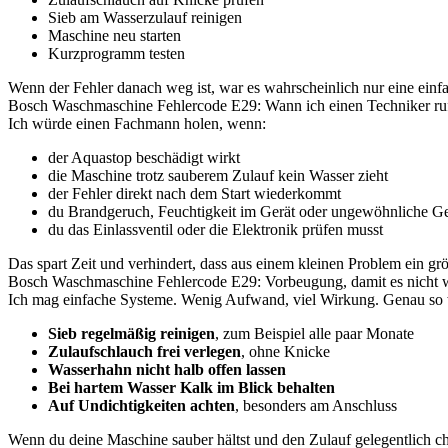
Sieb am Wasserzulauf reinigen
Maschine neu starten
Kurzprogramm testen
Wenn der Fehler danach weg ist, war es wahrscheinlich nur eine einf
Bosch Waschmaschine Fehlercode E29: Wann ich einen Techniker ru
Ich würde einen Fachmann holen, wenn:
der Aquastop beschädigt wirkt
die Maschine trotz sauberem Zulauf kein Wasser zieht
der Fehler direkt nach dem Start wiederkommt
du Brandgeruch, Feuchtigkeit im Gerät oder ungewöhnliche Ge
du das Einlassventil oder die Elektronik prüfen musst
Das spart Zeit und verhindert, dass aus einem kleinen Problem ein gr
Bosch Waschmaschine Fehlercode E29: Vorbeugung, damit es nicht wi
Ich mag einfache Systeme. Wenig Aufwand, viel Wirkung. Genau so
Sieb regelmäßig reinigen
, zum Beispiel alle paar Monate
Zulaufschlauch frei verlegen
, ohne Knicke
Wasserhahn nicht halb offen lassen
Bei hartem Wasser Kalk im Blick behalten
Auf Undichtigkeiten achten
, besonders am Anschluss
Wenn du deine Maschine sauber hältst und den Zulauf gelegentlich che