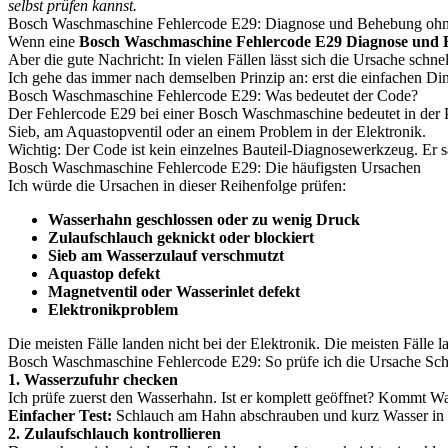
selbst prüfen kannst.
Bosch Waschmaschine Fehlercode E29: Diagnose und Behebung ohne
Wenn eine
Bosch Waschmaschine Fehlercode E29 Diagnose und
Aber die gute Nachricht: In vielen Fällen lässt sich die Ursache schne
Ich gehe das immer nach demselben Prinzip an: erst die einfachen Di
Bosch Waschmaschine Fehlercode E29: Was bedeutet der Code?
Der Fehlercode E29 bei einer Bosch Waschmaschine bedeutet in der 
Sieb, am Aquastopventil oder an einem Problem in der Elektronik.
Wichtig: Der Code ist kein einzelnes Bauteil-Diagnosewerkzeug. Er sa
Bosch Waschmaschine Fehlercode E29: Die häufigsten Ursachen
Ich würde die Ursachen in dieser Reihenfolge prüfen:
Wasserhahn geschlossen oder zu wenig Druck
Zulaufschlauch geknickt oder blockiert
Sieb am Wasserzulauf verschmutzt
Aquastop defekt
Magnetventil oder Wasserinlet defekt
Elektronikproblem
Die meisten Fälle landen nicht bei der Elektronik. Die meisten Fälle
Bosch Waschmaschine Fehlercode E29: So prüfe ich die Ursache Schrit
1. Wasserzufuhr checken
Ich prüfe zuerst den Wasserhahn. Ist er komplett geöffnet? Kommt W
Einfacher Test:
Schlauch am Hahn abschrauben und kurz Wasser in ei
2. Zulaufschlauch kontrollieren