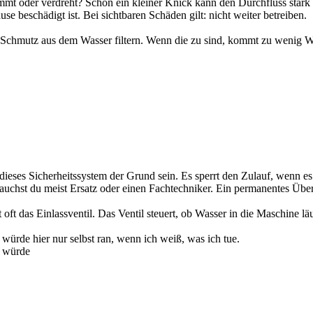
emmt oder verdreht? Schon ein kleiner Knick kann den Durchfluss stark 
e beschädigt ist. Bei sichtbaren Schäden gilt: nicht weiter betreiben.
 die Schmutz aus dem Wasser filtern. Wenn die zu sind, kommt zu wenig 
ses Sicherheitssystem der Grund sein. Es sperrt den Zulauf, wenn es e
rauchst du meist Ersatz oder einen Fachtechniker. Ein permanentes Über
 oft das Einlassventil. Das Ventil steuert, ob Wasser in die Maschine lä
 würde hier nur selbst ran, wenn ich weiß, was ich tue.
n würde