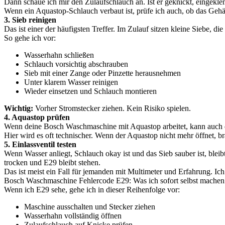
Dann schaue ich mir den Zulaufschlauch an. Ist er geknickt, eingekl
Wenn ein Aquastop-Schlauch verbaut ist, prüfe ich auch, ob das Gehäus
3. Sieb reinigen
Das ist einer der häufigsten Treffer. Im Zulauf sitzen kleine Siebe,
So gehe ich vor:
Wasserhahn schließen
Schlauch vorsichtig abschrauben
Sieb mit einer Zange oder Pinzette herausnehmen
Unter klarem Wasser reinigen
Wieder einsetzen und Schlauch montieren
Wichtig:
Vorher Stromstecker ziehen. Kein Risiko spielen.
4. Aquastop prüfen
Wenn deine Bosch Waschmaschine mit Aquastop arbeitet, kann auch die
Hier wird es oft technischer. Wenn der Aquastop nicht mehr öffnet, b
5. Einlassventil testen
Wenn Wasser anliegt, Schlauch okay ist und das Sieb sauber ist, bleibt
trocken und E29 bleibt stehen.
Das ist meist ein Fall für jemanden mit Multimeter und Erfahrung. Ich
Bosch Waschmaschine Fehlercode E29: Was ich sofort selbst mache
Wenn ich E29 sehe, gehe ich in dieser Reihenfolge vor:
Maschine ausschalten und Stecker ziehen
Wasserhahn vollständig öffnen
Zulaufschlauch auf Knicke prüfen