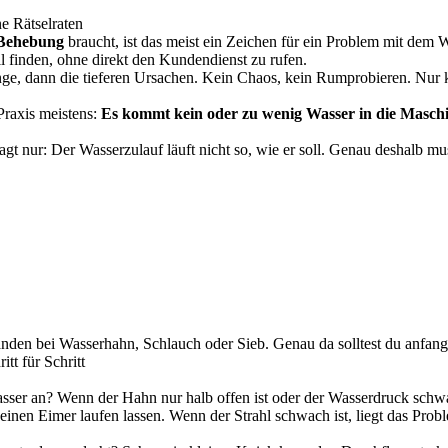
 Rätselraten
 Behebung
braucht, ist das meist ein Zeichen für ein Problem mit dem 
ll finden, ohne direkt den Kundendienst zu rufen.
nge, dann die tieferen Ursachen. Kein Chaos, kein Rumprobieren. Nur kl
Praxis meistens:
Es kommt kein oder zu wenig Wasser in die Masch
gt nur: Der Wasserzulauf läuft nicht so, wie er soll. Genau deshalb mu
 landen bei Wasserhahn, Schlauch oder Sieb. Genau da solltest du anfang
t für Schritt
asser an? Wenn der Hahn nur halb offen ist oder der Wasserdruck schw
nen Eimer laufen lassen. Wenn der Strahl schwach ist, liegt das Prob